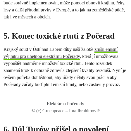
bude správně implementován, může pomoci obnovit krajinu, řeky,
lesy a další přírodní prvky v Evropě, a to jak na zemědělské půdě,
tak i ve městech a obcích.
5. Konec toxické rtuti z Počerad
Krajský soud v Ústí nad Labem díky naší žalobě
zrušil emisní
výjimku pro uhelnou elektrárnu Počerady
, která jí umožňovala
vypouštět nadměrné množství toxické rtuti. Tento rozsudek
znamená krok k ochraně zdraví a zlepšení kvality ovzduší. Nyní je
ovšem potřeba dohlédnout, aby úřady dělaly svou práci a aby
Počerady začaly buď plnit emisní limity, nebo zastavily provoz.
Elektrárna Počerady
© (c) Greenpeace – Ibra Ibrahimovič
6. Důl Turów přišel o povolení