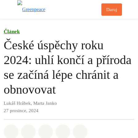
Př
Daruj
Menu
Článek
České úspěchy roku
2024: uhlí končí a příroda
se začíná lépe chránit a
obnovovat
Lukáš Hrábek, Marta Janko
27 prosince, 2024
Sdílet na Whatsapp
Sdílet na Facebook
Sdílet na Twitter
Sdílet Email
Share on Bluesky