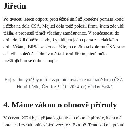
Jiřetín
Po dvaceti letech odporu proti těžbě uhlí už
konečně pomalu končí
i těžba na dole ČSA
. Majitel dolu totiž položil firmu, která zde uhlí
těžila, a propustil téměř všechny zaměstnance. V současnosti do
dolu dojíždí dotěžovat zbytky uhlí jen jedna parta z nedalekého
dolu Vršany. Blížící se konec těžby na obřím velkolomu ČSA jsme
oslavili společně s lidmi z města Horní Jiřetín, které mělo
rozšiřujícímu se dolu ustoupit.
Boj za limity těžby uhlí – vzpomínková akce na hraně lomu ČSA.
Horní Jiřetín, Černice, 9. 10. 2024. (c) Václav Vašků
4. Máme zákon o obnově přírody
V červnu 2024 byla přijata
legislativa o obnově přírody
, která má
potenciál zvrátit pokles biodiverzity v Evropě. Tento zákon, pokud