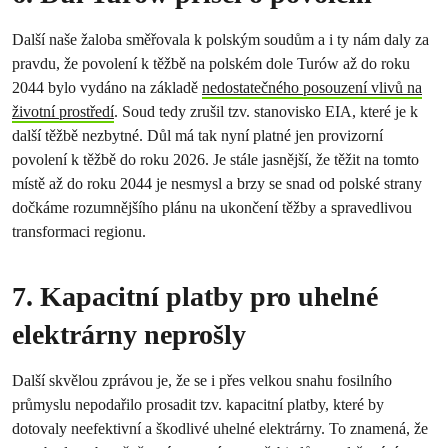
Další naše žaloba směřovala k polským soudům a i ty nám daly za
pravdu, že povolení k těžbě na polském dole Turów až do roku
2044 bylo vydáno na základě
nedostatečného posouzení vlivů na
životní prostředí
. Soud tedy zrušil tzv. stanovisko EIA, které je k
další těžbě nezbytné. Důl má tak nyní platné jen provizorní
povolení k těžbě do roku 2026. Je stále jasnější, že těžit na tomto
místě až do roku 2044 je nesmysl a brzy se snad od polské strany
dočkáme rozumnějšího plánu na ukončení těžby a spravedlivou
transformaci regionu.
7. Kapacitní platby pro uhelné
elektrárny neprošly
Další skvělou zprávou je, že se i přes velkou snahu fosilního
průmyslu nepodařilo prosadit tzv. kapacitní platby, které by
dotovaly neefektivní a škodlivé uhelné elektrárny. To znamená, že