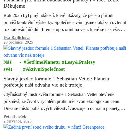
Děkujeme!
Rok 2025 byl plný událostí, které ukázaly, že péče o přírodu
přináší konkrétní výsledky. Společně s vámi jsme dokázali ovlivnit
rozhodování úřadů i firem a upozornit na věci, které se nás všech
dotýkají – ovzduší, lesy i životní prostředí kolem nás. Děkujeme
Eva Rajlichova
29 prosince, 2025
každému, kdo se jakkoli zapojil. Bez vás bychom následujících
úspěchů nedosáhli.
Náš
ŠetřímePlanetu
Lesy&Pralesy
svět
AktivníSpolečnost
Slavný jezdec formule 1 Sebastian Vettel: Planeta
potřebuje naši odvahu víc než trofeje
Čtyřnásobný mistr světa formule 1 Sebastian Vettel otevřeně
přiznává, že život v rychlém pruhu měl svou ekologickou cenu.
Dnes se místo pohárových vítězství zasazuje o ochranu planety,
cestuje s Greenpeace do…
Petr Holeček
2 července, 2025