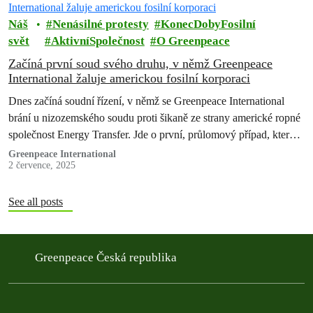
Náš
Nenásilné protesty
KonecDobyFosilní
svět
AktivníSpolečnost
O Greenpeace
Začíná první soud svého druhu, v němž Greenpeace
International žaluje americkou fosilní korporaci
Dnes začíná soudní řízení, v němž se Greenpeace International
brání u nizozemského soudu proti šikaně ze strany americké ropné
společnost Energy Transfer. Jde o první, průlomový případ, který
otestuje novou…
Greenpeace International
2 července, 2025
See all posts
Greenpeace Česká republika