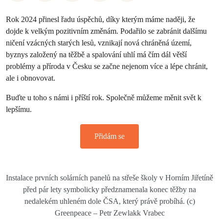
Rok 2024 přinesl řadu úspěchů, díky kterým máme naději, že
dojde k velkým pozitivním změnám. Podařilo se zabránit dalšímu
ničení vzácných starých lesů, vznikají nová chráněná území,
byznys založený na těžbě a spalování uhlí má čím dál větší
problémy a příroda v Česku se začne nejenom více a lépe chránit,
ale i obnovovat.
Buďte u toho s námi i příští rok. Společně můžeme měnit svět k
lepšímu.
Přidám se
Instalace prvních solárních panelů na střeše školy v Horním Jiřetíně
před pár lety symbolicky předznamenala konec těžby na
nedalekém uhleném dole ČSA, který právě probíhá. (c)
Greenpeace – Petr Zewlakk Vrabec