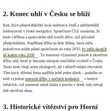
2. Konec uhlí v Česku se blíží
Rok 2024 přinesl důležitý krok směrem k čistší a udržitelnější
budoucnosti v české energetice. Společnost ČEZ oznámila, že
bude s těžbou a spalováním uhlí končit dříve, než původně
předpokládala. Například těžba na dole Bílina, která měla
pokračovat podle plánů společnosti do roku 2035,
by měla skončit
již kolem roku 2030
. To znamená významný pokrok k ukončení
těžby uhlí, které je hlavním zdrojem znečištění ovzduší v Česku.
Tento krok vítají nejen ekologové, ale i někteří místní obyvatelé.
Těm navíc těžební firma nadělila ještě jeden dárek – podařilo se
totiž vyjednat
omezení těžby v nočních hodinách
v letních
měsících, což znamená méně hluku a prachu v době, kdy mívají
lidé otevřená okna.
3. Historické vítězství pro Horní