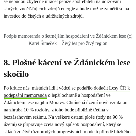
se nebudou zbytečně utrácet peníze spotřebitelů na udržování
starých, znečišťujících zdrojů energie a bude možné zaměřit se na
investice do čistých a udržitelných zdrojů.
Podpis memoranda o šetrnějším hospodaření ve Ždánickém lese (c)
Karel Šimeček – Živý les pro živý region
8. Plošné kácení ve Ždánickém lese
skočilo
Po kritice nás, místních lidí i vědců se podařilo
dotlačit Lesy ČR k
podepsání memoranda
o lepší ochraně a hospodaření ve
Ždánickém lese na jihu Moravy. Chráněná území nově vzniknou
na zhruba 10 % rozlohy, z toho bude přibližně třetina v
bezzásahovém režimu. Na veškeré ostatní ploše (tedy na 90 %
území) se připravuje zcela nový způsob hospodaření, který se
skládá ze čtyř různorodých progresivních modelů přírodě blízkého