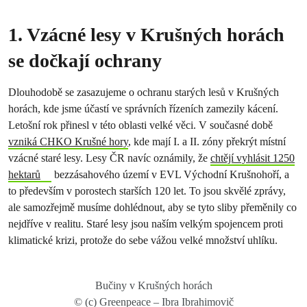
1. Vzácné lesy v Krušných horách
se dočkají ochrany
Dlouhodobě se zasazujeme o ochranu starých lesů v Krušných
horách, kde jsme účastí ve správních řízeních zamezily kácení.
Letošní rok přinesl v této oblasti velké věci. V současné době
vzniká CHKO Krušné hory
, kde mají I. a II. zóny překrýt místní
vzácné staré lesy. Lesy ČR navíc oznámily, že
chtějí vyhlásit 1250
hektarů
bezzásahového území v EVL Východní Krušnohoří, a
to především v porostech starších 120 let. To jsou skvělé zprávy,
ale samozřejmě musíme dohlédnout, aby se tyto sliby přeměnily co
nejdříve v realitu. Staré lesy jsou naším velkým spojencem proti
klimatické krizi, protože do sebe vážou velké množství uhlíku.
Bučiny v Krušných horách
© (c) Greenpeace – Ibra Ibrahimovič