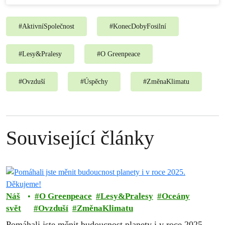
#
AktivníSpolečnost
#
KonecDobyFosilní
#
Lesy&Pralesy
#
O Greenpeace
#
Ovzduší
#
Úspěchy
#
ZměnaKlimatu
Související články
Náš
O Greenpeace
Lesy&Pralesy
Oceány
svět
Ovzduší
ZměnaKlimatu
Pomáhali jste měnit budoucnost planety i v roce 2025.