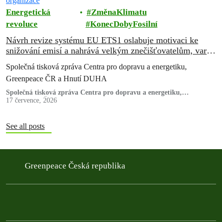
Energetická
ZměnaKlimatu
revoluce
KonecDobyFosilní
Návrh revize systému EU ETS1 oslabuje motivaci ke
snižování emisí a nahrává velkým znečišťovatelům, varují
ekologické organizace
Společná tisková zpráva Centra pro dopravu a energetiku,
Greenpeace ČR a Hnutí DUHA
Společná tisková zpráva Centra pro dopravu a energetiku,
Greenpeace ČR a Hnutí DUHA
17 července, 2026
See all posts
Greenpeace Česká republika