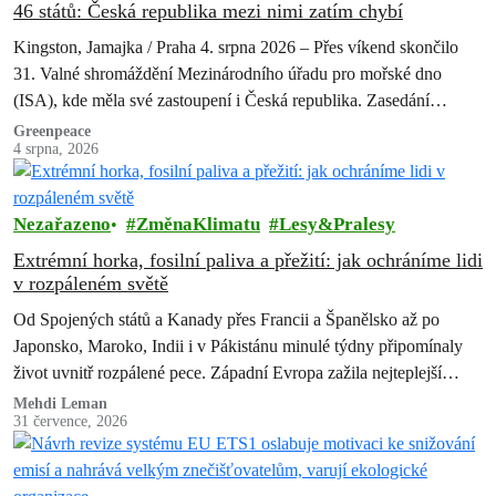
46 států: Česká republika mezi nimi zatím chybí
Kingston, Jamajka / Praha 4. srpna 2026 – Přes víkend skončilo
31. Valné shromáždění Mezinárodního úřadu pro mořské dno
(ISA), kde měla své zastoupení i Česká republika. Zasedání
skončilo zklamáním,…
Greenpeace
4 srpna, 2026
Nezařazeno
ZměnaKlimatu
Lesy&Pralesy
Extrémní horka, fosilní paliva a přežití: jak ochráníme lidi
v rozpáleném světě
Od Spojených států a Kanady přes Francii a Španělsko až po
Japonsko, Maroko, Indii i v Pákistánu minulé týdny připomínaly
život uvnitř rozpálené pece. Západní Evropa zažila nejteplejší
červen od…
Mehdi Leman
31 července, 2026