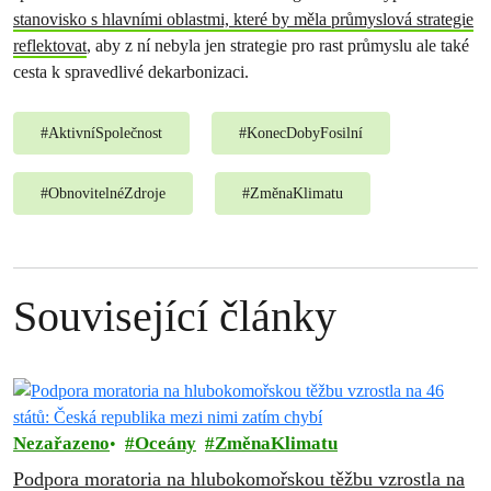
stanovisko s hlavními oblastmi, které by měla průmyslová strategie
reflektovat
, aby z ní nebyla jen strategie pro rast průmyslu ale také
cesta k spravedlivé dekarbonizaci.
#
AktivníSpolečnost
#
KonecDobyFosilní
#
ObnovitelnéZdroje
#
ZměnaKlimatu
Související články
Nezařazeno
Oceány
ZměnaKlimatu
Podpora moratoria na hlubokomořskou těžbu vzrostla na