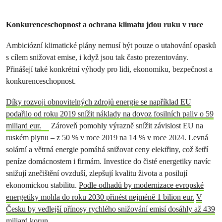
Konkurenceschopnost a ochrana klimatu jdou ruku v ruce
Ambiciózní klimatické plány nemusí být pouze o utahování opasků
s cílem snižovat emise, i když jsou tak často prezentovány.
Přinášejí také konkrétní výhody pro lidi, ekonomiku, bezpečnost a
konkurenceschopnost.
Díky rozvoji obnovitelných zdrojů energie se například EU
podařilo od roku 2019 snížit náklady na dovoz fosilních paliv o 59
miliard eur.
Zároveň pomohly výrazně snížit závislost EU na
ruském plynu – z 50 % v roce 2019 na 14 % v roce 2024. Levná
solární a větrná energie pomáhá snižovat ceny elektřiny, což šetří
peníze domácnostem i firmám. Investice do čisté energetiky navíc
snižují znečištění ovzduší, zlepšují kvalitu života a posilují
ekonomickou stabilitu.
Podle odhadů by modernizace evropské
energetiky mohla do roku 2030 přinést nejméně 1 bilion eur.
V
Česku by vedlejší přínosy rychlého snižování emisí dosáhly až 439
miliard korun.