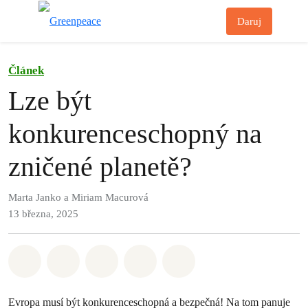
Př
Daruj
Menu
Článek
Lze být
konkurenceschopný na
zničené planetě?
Marta Janko a Miriam Macurová
13 března, 2025
Sdílet na Whatsapp
Sdílet na Facebook
Sdílet na Twitter
Sdílet Email
Share on Bluesky
Evropa musí být konkurenceschopná a bezpečná! Na tom panuje