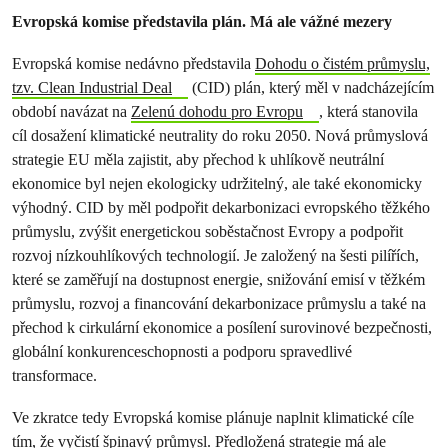
Evropská komise představila plán. Má ale vážné mezery
Evropská komise nedávno představila
Dohodu o čistém průmyslu,
tzv. Clean Industrial Deal
(CID) plán, který měl v nadcházejícím
období navázat na
Zelenú dohodu pro Evropu
, která stanovila
cíl dosažení klimatické neutrality do roku 2050. Nová průmyslová
strategie EU měla zajistit, aby přechod k uhlíkově neutrální
ekonomice byl nejen ekologicky udržitelný, ale také ekonomicky
výhodný. CID by měl podpořit dekarbonizaci evropského těžkého
průmyslu, zvýšit energetickou soběstačnost Evropy a podpořit
rozvoj nízkouhlíkových technologií. Je založený na šesti pilířích,
které se zaměřují na dostupnost energie, snižování emisí v těžkém
průmyslu, rozvoj a financování dekarbonizace průmyslu a také na
přechod k cirkulární ekonomice a posílení surovinové bezpečnosti,
globální konkurenceschopnosti a podporu spravedlivé
transformace.
Ve zkratce tedy Evropská komise plánuje naplnit klimatické cíle
tím, že vyčistí špinavý průmysl. Předložená strategie má ale