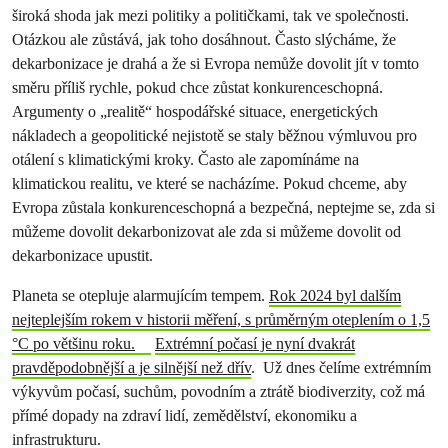
široká shoda jak mezi politiky a političkami, tak ve společnosti.
Otázkou ale zůstává, jak toho dosáhnout. Často slýcháme, že
dekarbonizace je drahá a že si Evropa nemůže dovolit jít v tomto
směru příliš rychle, pokud chce zůstat konkurenceschopná.
Argumenty o „realitě“ hospodářské situace, energetických
nákladech a geopolitické nejistotě se staly běžnou výmluvou pro
otálení s klimatickými kroky. Často ale zapomínáme na
klimatickou realitu, ve které se nacházíme. Pokud chceme, aby
Evropa zůstala konkurenceschopná a bezpečná, neptejme se, zda si
můžeme dovolit dekarbonizovat ale zda si můžeme dovolit od
dekarbonizace upustit.
Planeta se otepluje alarmujícím tempem.
Rok 2024 byl dalším
nejteplejším rokem v historii měření, s průměrným oteplením o 1,5
°C po většinu roku.
Extrémní počasí je nyní dvakrát
pravděpodobnější a je silnější než dřív
. Už dnes čelíme extrémním
výkyvům počasí, suchům, povodním a ztrátě biodiverzity, což má
přímé dopady na zdraví lidí, zemědělství, ekonomiku a
infrastrukturu.