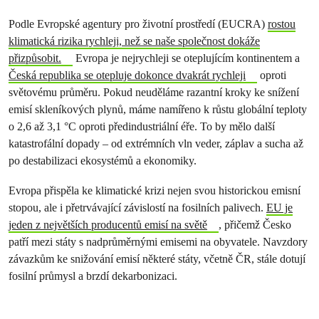
Podle Evropské agentury pro životní prostředí (EUCRA)
rostou
klimatická rizika rychleji, než se naše společnost dokáže
přizpůsobit.
Evropa je nejrychleji se oteplujícím kontinentem a
Česká republika se otepluje dokonce dvakrát rychleji
oproti
světovému průměru. Pokud neuděláme razantní kroky ke snížení
emisí skleníkových plynů, máme namířeno k růstu globální teploty
o 2,6 až 3,1 °C oproti předindustriální éře. To by mělo další
katastrofální dopady – od extrémních vln veder, záplav a sucha až
po destabilizaci ekosystémů a ekonomiky.
Evropa přispěla ke klimatické krizi nejen svou historickou emisní
stopou, ale i přetrvávající závislostí na fosilních palivech.
EU je
jeden z největších producentů emisí na světě
, přičemž Česko
patří mezi státy s nadprůměrnými emisemi na obyvatele. Navzdory
závazkům ke snižování emisí některé státy, včetně ČR, stále dotují
fosilní průmysl a brzdí dekarbonizaci.