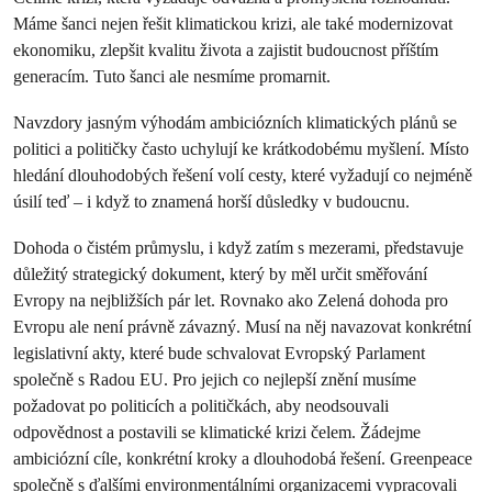
Máme šanci nejen řešit klimatickou krizi, ale také modernizovat
ekonomiku, zlepšit kvalitu života a zajistit budoucnost příštím
generacím. Tuto šanci ale nesmíme promarnit.
Navzdory jasným výhodám ambiciózních klimatických plánů se
politici a političky často uchylují ke krátkodobému myšlení. Místo
hledání dlouhodobých řešení volí cesty, které vyžadují co nejméně
úsilí teď – i když to znamená horší důsledky v budoucnu.
Dohoda o čistém průmyslu, i když zatím s mezerami, představuje
důležitý strategický dokument, který by měl určit směřování
Evropy na nejbližších pár let. Rovnako ako Zelená dohoda pro
Evropu ale není právně závazný. Musí na něj navazovat konkrétní
legislativní akty, které bude schvalovat Evropský Parlament
společně s Radou EU. Pro jejich co nejlepší znění musíme
požadovat po politicích a političkách, aby neodsouvali
odpovědnost a postavili se klimatické krizi čelem. Žádejme
ambiciózní cíle, konkrétní kroky a dlouhodobá řešení. Greenpeace
společně s ďalšími environmentálními organizacemi vypracovali