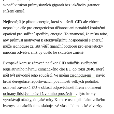
skončí v rukou průmyslových gigantů bez jakékoliv garance
snížení emisí.
Nejlevnější je přitom energie, která se ušetří. CID ale vůbec
neposiluje cíle pro energetickou účinnost ani nenabízí konkrétní
opatření pro snížení spotřeby energie. To znamená, že místo toho,
aby průmysl motivoval k efektivnějšímu hospodaření s energií,
může jednoduše zajistit větší finanční podporu pro energeticky
náročná odvětví, aniž by došlo ke skutečné změně.
Evropská komise zároveň na úkor CID odložila zveřejnění
legislativního návrhu klimatického cíle EU do roku 2040, který
měl být původně jeho součástí. Ve jménu
zjednodušení
navíc
hrozí
deregulace reportovacích povinností velkých podniků,
oslabení závazků EU v oblasti odpovědnosti firem a omezení
ochrany lidských práv i životního prostředí
. Tyto kroky
vyvolávají otázky, do jaké míry Komise ustoupila tlaku velkého
byznysu a nakolik tím oslabuje své vlastní klimatické závazky.