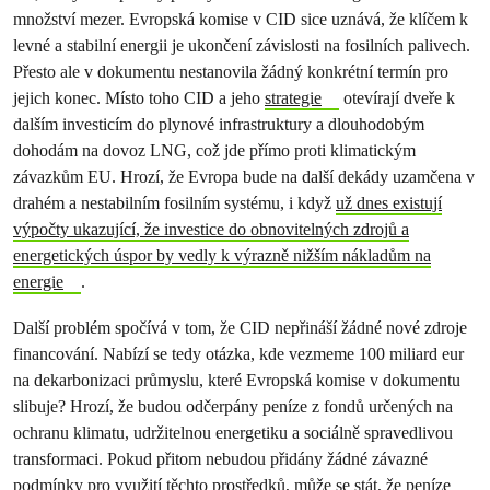
množství mezer. Evropská komise v CID sice uznává, že klíčem k
levné a stabilní energii je ukončení závislosti na fosilních palivech.
Přesto ale v dokumentu nestanovila žádný konkrétní termín pro
jejich konec. Místo toho CID a jeho
strategie
otevírají dveře k
dalším investicím do plynové infrastruktury a dlouhodobým
dohodám na dovoz LNG, což jde přímo proti klimatickým
závazkům EU. Hrozí, že Evropa bude na další dekády uzamčena v
drahém a nestabilním fosilním systému, i když
už dnes existují
výpočty ukazující, že investice do obnovitelných zdrojů a
energetických úspor by vedly k výrazně nižším nákladům na
energie
.
Další problém spočívá v tom, že CID nepřináší žádné nové zdroje
financování. Nabízí se tedy otázka, kde vezmeme 100 miliard eur
na dekarbonizaci průmyslu, které Evropská komise v dokumentu
slibuje? Hrozí, že budou odčerpány peníze z fondů určených na
ochranu klimatu, udržitelnou energetiku a sociálně spravedlivou
transformaci. Pokud přitom nebudou přidány žádné závazné
podmínky pro využití těchto prostředků, může se stát, že peníze