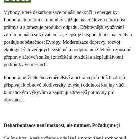
Výhody, které dekarbonizace přináší nekončí u energetiky.
Podpora cirkulární ekonomiky snižuje materiálovou náročnost
průmyslu a omezuje produkci odpadu. Efektivnější využívání
zdrojů pomáhá snižovat emise, zlepšuje hospodaření s materiály a
posiluje soběstačnost Evropy. Modernizace dopravy, rozvoj
ekologických veřejných systémů a podpora udržitelných způsobů
přepravy zároveň snižují znečištění ovzduší a zlepšují životní
podmínky ve městech.
Podpora udržitelného zemědělství a ochrana přírodních zdrojů
přispívají k obnově biodiverzity, zvyšují odolnost krajiny vůči
klimatickým výkyvům a zajišťují zdravější potraviny pro
obyvatele.
Dekarbonizace není možnost, ale nutnost. Požadujme ji
Čelíme krizi, která vyžaduje odvážná a promyšlená rozhodnutí.