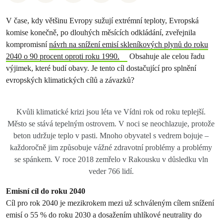
V čase, kdy většinu Evropy sužují extrémní teploty, Evropská
komise konečně, po dlouhých měsících odkládání, zveřejnila
kompromisní
návrh na snížení emisí skleníkových plynů do roku
2040 o 90 procent oproti roku 1990.
Obsahuje ale celou řadu
výjimek, které budí obavy. Je tento cíl dostačující pro splnění
evropských klimatických cílů a závazků?
Kvůli klimatické krizi jsou léta ve Vídni rok od roku teplejší.
Město se stává tepelným ostrovem. V noci se neochlazuje, protože
beton udržuje teplo v pasti. Mnoho obyvatel s vedrem bojuje –
každoročně jim způsobuje vážné zdravotní problémy a problémy
se spánkem. V roce 2018 zemřelo v Rakousku v důsledku vln
veder 766 lidí.
Emisní cíl do roku 2040
Cíl pro rok 2040 je mezikrokem mezi už schváleným cílem snížení
emisí o 55 % do roku 2030 a dosažením uhlíkové neutrality do