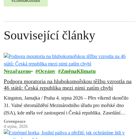
#
ZměnaKlimatu
Související články
Nezařazeno
Oceány
ZměnaKlimatu
Podpora moratoria na hlubokomořskou těžbu vzrostla na
46 států: Česká republika mezi nimi zatím chybí
Kingston, Jamajka / Praha 4. srpna 2026 – Přes víkend skončilo
31. Valné shromáždění Mezinárodního úřadu pro mořské dno
(ISA), kde měla své zastoupení i Česká republika. Zasedání
skončilo zklamáním,…
Greenpeace
4 srpna, 2026