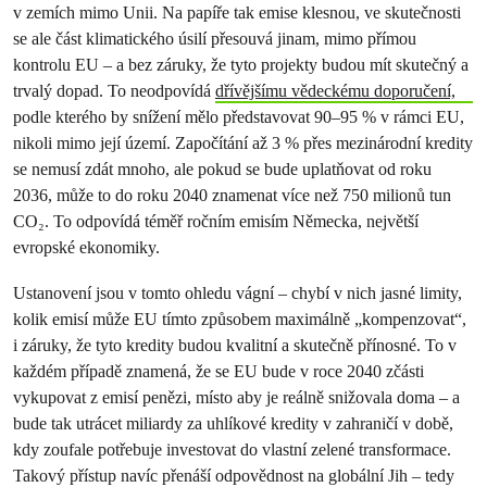
v zemích mimo Unii. Na papíře tak emise klesnou, ve skutečnosti
se ale část klimatického úsilí přesouvá jinam, mimo přímou
kontrolu EU – a bez záruky, že tyto projekty budou mít skutečný a
trvalý dopad. To neodpovídá
dřívějšímu vědeckému doporučení,
podle kterého by snížení mělo představovat 90–95 % v rámci EU,
nikoli mimo její území. Započítání až 3 % přes mezinárodní kredity
se nemusí zdát mnoho, ale pokud se bude uplatňovat od roku
2036, může to do roku 2040 znamenat více než 750 milionů tun
CO₂. To odpovídá téměř ročním emisím Německa, největší
evropské ekonomiky.
Ustanovení jsou v tomto ohledu vágní – chybí v nich jasné limity,
kolik emisí může EU tímto způsobem maximálně „kompenzovat“,
i záruky, že tyto kredity budou kvalitní a skutečně přínosné. To v
každém případě znamená, že se EU bude v roce 2040 zčásti
vykupovat z emisí penězi, místo aby je reálně snižovala doma – a
bude tak utrácet miliardy za uhlíkové kredity v zahraničí v době,
kdy zoufale potřebuje investovat do vlastní zelené transformace.
Takový přístup navíc přenáší odpovědnost na globální Jih – tedy