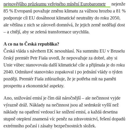
nejnovějšího průzkumu veřejného mínění Eurobarometr
nejenže
85 % Evropanů považuje změnu klimatu za vážnou hrozbu a 81 %
podporuje cíl EU dosáhnout klimatické neutrality do roku 2050,
ale většina z nich se zároveň domnívá, že jejich země nedělají dost
– a chtějí, aby se zelená transformace urychlila.
A co na to Česká republika?
Česká vláda s návrhem EK nesouhlasí. Na summitu EU v Bruselu
český premiér Petr Fiala uvedl, že nepovažuje za dobré, aby si
Unie vůbec stanovovala další klimatické cíle a přijímala je do roku
2040. Odmítavé stanovisko zopakoval i po jednání vlády o týden
později. Premiér Fiala zdůrazňuje, že je potřeba mít na paměti
prosperitu a ekonomické aspekty.
Ano, snižování emisí je čím dál náročnější – ale nečinnost vyjde
výrazně dráž. Náklady na nečinnost jsou až sedmkrát vyšší než
náklady na opatření vedoucí ke snížení emisí, a každá desetina
stupně oteplení znamená víc peněz na zdravotnictví, řešení dopadů
extrémního počasí i zásahy bezpečnostních složek.