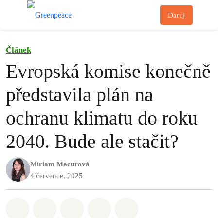
Př
Daruj
Menu
Článek
Evropská komise konečně
představila plán na
ochranu klimatu do roku
2040. Bude ale stačit?
Miriam Macurová
4 července, 2025
Sdílet na Whatsapp
Sdílet na Facebook
Sdílet na Twitter
Sdílet Email
Share on Bluesky