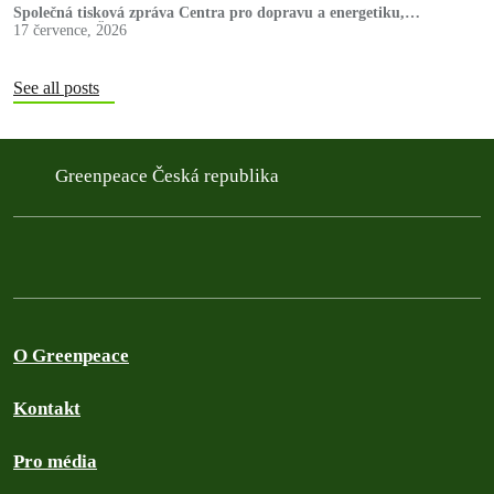
Společná tisková zpráva Centra pro dopravu a energetiku,
Greenpeace ČR a Hnutí DUHA
17 července, 2026
See all posts
Greenpeace Česká republika
O Greenpeace
Kontakt
Pro média