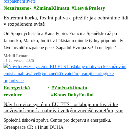
Nezařazeno
ZměnaKlimatu
Lesy&Pralesy
Extrémní horka, fosilní paliva a přežití: jak ochráníme lidi
v rozpáleném světě
Od Spojených států a Kanady přes Francii a Španělsko až po
Japonsko, Maroko, Indii i v Pákistánu minulé týdny připomínaly
život uvnitř rozpálené pece. Západní Evropa zažila nejteplejší
červen od…
Mehdi Leman
31 července, 2026
Energetická
ZměnaKlimatu
revoluce
KonecDobyFosilní
Návrh revize systému EU ETS1 oslabuje motivaci ke
snižování emisí a nahrává velkým znečišťovatelům, varují
ekologické organizace
Společná tisková zpráva Centra pro dopravu a energetiku,
Greenpeace ČR a Hnutí DUHA