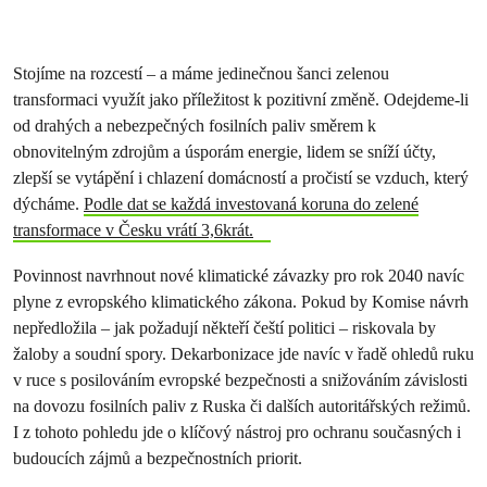
Stojíme na rozcestí – a máme jedinečnou šanci zelenou
transformaci využít jako příležitost k pozitivní změně. Odejdeme-li
od drahých a nebezpečných fosilních paliv směrem k
obnovitelným zdrojům a úsporám energie, lidem se sníží účty,
zlepší se vytápění i chlazení domácností a pročistí se vzduch, který
dýcháme.
Podle dat se každá investovaná koruna do zelené
transformace v Česku vrátí 3,6krát.
Povinnost navrhnout nové klimatické závazky pro rok 2040 navíc
plyne z evropského klimatického zákona. Pokud by Komise návrh
nepředložila – jak požadují někteří čeští politici – riskovala by
žaloby a soudní spory. Dekarbonizace jde navíc v řadě ohledů ruku
v ruce s posilováním evropské bezpečnosti a snižováním závislosti
na dovozu fosilních paliv z Ruska či dalších autoritářských režimů.
I z tohoto pohledu jde o klíčový nástroj pro ochranu současných i
budoucích zájmů a bezpečnostních priorit.