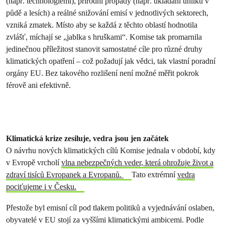
(např. technologiemi), přírodní propady (např. ukládání uhlíku v
půdě a lesích) a reálné snižování emisí v jednotlivých sektorech,
vzniká zmatek. Místo aby se každá z těchto oblastí hodnotila
zvlášť, míchají se „jablka s hruškami“. Komise tak promarnila
jedinečnou příležitost stanovit samostatné cíle pro různé druhy
klimatických opatření – což požadují jak vědci, tak vlastní poradní
orgány EU. Bez takového rozlišení není možné měřit pokrok
férově ani efektivně.
Klimatická krize zesiluje, vedra jsou jen začátek
O návrhu nových klimatických cílů Komise jednala v období, kdy
v Evropě vrcholí
vlna nebezpečných veder, která ohrožuje život a
zdraví tisíců Evropanek a Evropanů.
Tato extrémní
vedra
pociťujeme i v Česku.
Přestože byl emisní cíl pod tlakem politiků a vyjednávání oslaben,
obyvatelé v EU stojí za vyššími klimatickými ambicemi. Podle