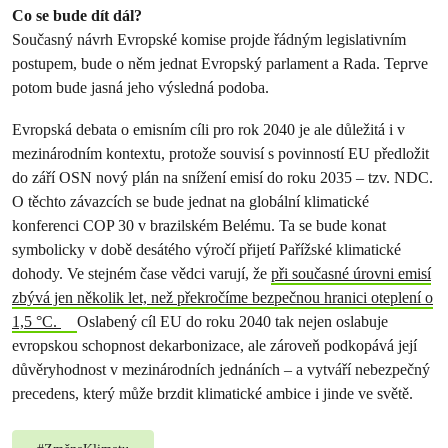
Co se bude dít dál?
Současný návrh Evropské komise projde řádným legislativním
postupem, bude o něm jednat Evropský parlament a Rada. Teprve
potom bude jasná jeho výsledná podoba.
Evropská debata o emisním cíli pro rok 2040 je ale důležitá i v
mezinárodním kontextu, protože souvisí s povinností EU předložit
do září OSN nový plán na snížení emisí do roku 2035 – tzv. NDC.
O těchto závazcích se bude jednat na globální klimatické
konferenci COP 30 v brazilském Belému. Ta se bude konat
symbolicky v době desátého výročí přijetí Pařížské klimatické
dohody. Ve stejném čase vědci varují, že
při současné úrovni emisí
zbývá jen několik let, než překročíme bezpečnou hranici oteplení o
1,5 °C.
Oslabený cíl EU do roku 2040 tak nejen oslabuje
evropskou schopnost dekarbonizace, ale zároveň podkopává její
důvěryhodnost v mezinárodních jednáních – a vytváří nebezpečný
precedens, který může brzdit klimatické ambice i jinde ve světě.