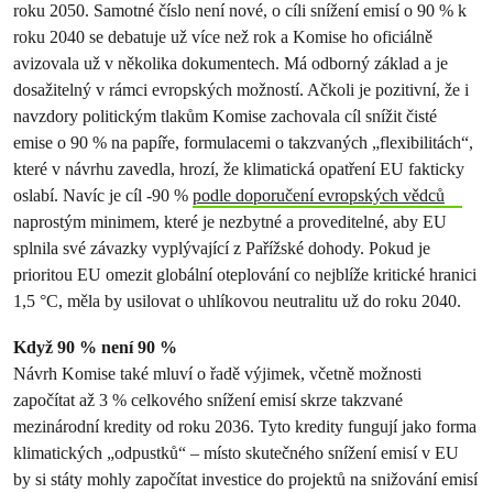
roku 2050. Samotné číslo není nové, o cíli snížení emisí o 90 % k
roku 2040 se debatuje už více než rok a Komise ho oficiálně
avizovala už v několika dokumentech. Má odborný základ a je
dosažitelný v rámci evropských možností. Ačkoli je pozitivní, že i
navzdory politickým tlakům Komise zachovala cíl snížit čisté
emise o 90 % na papíře, formulacemi o takzvaných „flexibilitách“,
které v návrhu zavedla, hrozí, že klimatická opatření EU fakticky
oslabí. Navíc je cíl -90 %
podle doporučení evropských vědců
naprostým minimem, které je nezbytné a proveditelné, aby EU
splnila své závazky vyplývající z Pařížské dohody. Pokud je
prioritou EU omezit globální oteplování co nejblíže kritické hranici
1,5 °C, měla by usilovat o uhlíkovou neutralitu už do roku 2040.
Když 90 % není 90 %
Návrh Komise také mluví o řadě výjimek, včetně možnosti
započítat až 3 % celkového snížení emisí skrze takzvané
mezinárodní kredity od roku 2036. Tyto kredity fungují jako forma
klimatických „odpustků“ – místo skutečného snížení emisí v EU
by si státy mohly započítat investice do projektů na snižování emisí