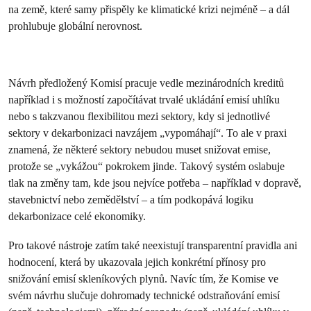
na země, které samy přispěly ke klimatické krizi nejméně – a dál
prohlubuje globální nerovnost.
Návrh předložený Komisí pracuje vedle mezinárodních kreditů
například i s možností započítávat trvalé ukládání emisí uhlíku
nebo s takzvanou flexibilitou mezi sektory, kdy si jednotlivé
sektory v dekarbonizaci navzájem „vypomáhají“. To ale v praxi
znamená, že některé sektory nebudou muset snižovat emise,
protože se „vykážou“ pokrokem jinde. Takový systém oslabuje
tlak na změny tam, kde jsou nejvíce potřeba – například v dopravě,
stavebnictví nebo zemědělství – a tím podkopává logiku
dekarbonizace celé ekonomiky.
Pro takové nástroje zatím také neexistují transparentní pravidla ani
hodnocení, která by ukazovala jejich konkrétní přínosy pro
snižování emisí skleníkových plynů. Navíc tím, že Komise ve
svém návrhu slučuje dohromady technické odstraňování emisí