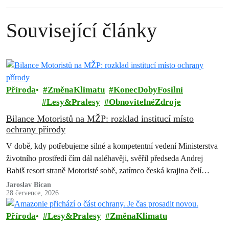
Související články
Příroda
ZměnaKlimatu
KonecDobyFosilní
Lesy&Pralesy
ObnovitelnéZdroje
Bilance Motoristů na MŽP: rozklad institucí místo
ochrany přírody
V době, kdy potřebujeme silné a kompetentní vedení Ministerstva
životního prostředí čím dál naléhavěji, svěřil předseda Andrej
Babiš resort straně Motoristé sobě, zatímco česká krajina čelí
suchu, erozi půdy, úbytku…
Jaroslav Bican
28 července, 2026
Příroda
Lesy&Pralesy
ZměnaKlimatu