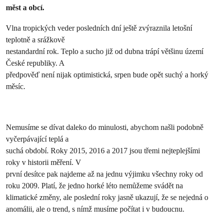
měst a obcí.
Vlna tropických veder posledních dní ještě zvýraznila letošní
teplotně a srážkově
nestandardní rok. Teplo a sucho již od dubna trápí většinu území
České republiky. A
předpověď není nijak optimistická, srpen bude opět suchý a horký
měsíc.
Nemusíme se dívat daleko do minulosti, abychom našli podobně
vyčerpávající teplá a
suchá období. Roky 2015, 2016 a 2017 jsou třemi nejteplejšími
roky v historii měření. V
první desítce pak najdeme až na jednu výjimku všechny roky od
roku 2009. Platí, že jedno horké léto nemůžeme svádět na
klimatické změny, ale poslední roky jasně ukazují, že se nejedná o
anomálii, ale o trend, s nímž musíme počítat i v budoucnu.