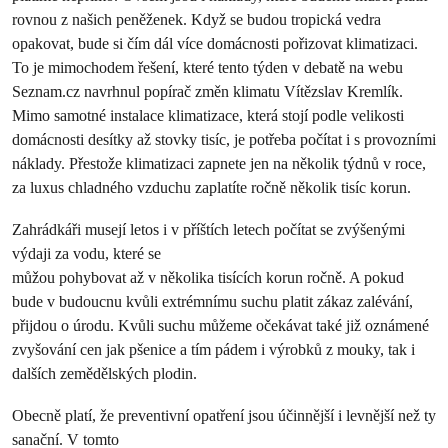
rovnou z našich peněženek. Když se budou tropická vedra
opakovat, bude si čím dál více domácnosti pořizovat klimatizaci.
To je mimochodem řešení, které tento týden v debatě na webu
Seznam.cz navrhnul popírač změn klimatu Vítězslav Kremlík.
Mimo samotné instalace klimatizace, která stojí podle velikosti
domácnosti desítky až stovky tisíc, je potřeba počítat i s provozními
náklady. Přestože klimatizaci zapnete jen na několik týdnů v roce,
za luxus chladného vzduchu zaplatíte ročně několik tisíc korun.
Zahrádkáři musejí letos i v příštích letech počítat se zvýšenými
výdaji za vodu, které se
můžou pohybovat až v několika tisících korun ročně. A pokud
bude v budoucnu kvůli extrémnímu suchu platit zákaz zalévání,
přijdou o úrodu. Kvůli suchu můžeme očekávat také již oznámené
zvyšování cen jak pšenice a tím pádem i výrobků z mouky, tak i
dalších zemědělských plodin.
Obecně platí, že preventivní opatření jsou účinnější i levnější než ty
sanační. V tomto