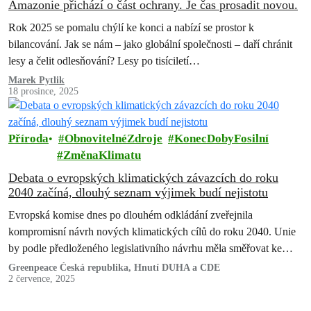
Amazonie přichází o část ochrany. Je čas prosadit novou.
Rok 2025 se pomalu chýlí ke konci a nabízí se prostor k
bilancování. Jak se nám – jako globální společnosti – daří chránit
lesy a čelit odlesňování? Lesy po tisíciletí…
Marek Pytlik
18 prosince, 2025
Příroda
ObnovitelnéZdroje
KonecDobyFosilní
ZměnaKlimatu
Debata o evropských klimatických závazcích do roku
2040 začíná, dlouhý seznam výjimek budí nejistotu
Evropská komise dnes po dlouhém odkládání zveřejnila
kompromisní návrh nových klimatických cílů do roku 2040. Unie
by podle předloženého legislativního návrhu měla směřovat ke
snížení emisí skleníkových plynů o 90 % oproti roku 1990. Nová
Greenpeace Česká republika, Hnutí DUHA a CDE
2 července, 2025
pravidla ale také mluví o řadě výjimek.