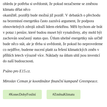
ohledu je potřeba si uvědomit, že pokud nezačneme se změnou
klimatu dělat něco
okamžitě, později bude možná již pozdě. V debatách o přechodu
na bezemisní energetiku často zaznívá argument, že podpora
obnovitelných zdrojů zdraží lidem elektřinu. Měli bychom ale brát
v potaz i peníze, které budou muset být vynaloženy, aby mohl být
zachován současný status quo. Útlum uhelné energetiky nás určitě
bude něco stát, ale je třeba si uvědomit, že pokud ho neprovedeme
co nejdříve, budeme nucení platit za řešení klimatických změn v
příštích letech výrazně více. Náklady na útlum uhlí jsou investicí
do naší budoucnosti.
Psáno pro E15.cz.
Miroslav Ceman je koordinátor finanční kampaně Greenpeace.
#
KonecDobyFosilní
#
ZměnaKlimatu