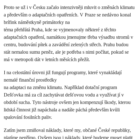
Proto se už i v Česku začalo intenzivněji mluvit o změnách klimatu
a především o adaptačních opatřeních. V Praze se nedávno konal
brífink náměstkyně primátorky na
téma přehřátá Praha, kde se vyjmenovaly některé z těchto
adaptačních opatření, namátkou jmenujme třeba výsadbu stromů v
centru, budování pítek a zavádění zelených střech. Prahu budou
stát nemalou sumu peněz, ale je potřeba s nimi počítat, pokud se
má v metropoli dát v letních měsících přežít.
I na celostátní úrovni již fungují programy, které vynakládají
nemalé finanční prostředky
na adaptaci na změnu klimatu. Například dotační program
Dešťovka má za cíl zachytávat dešťovou vodu a využívat jí v
období sucha. Tyto nástroje ovšem jen kompenzují škody, kterou
lidská činnost již napáchala a nadále páchá především kvůli
spalování fosilních paliv.
Zatím jsem zmiňoval náklady, které my, občané České republiky,
platíme nepřímo. Ovšem jsou i náklady, které budeme muset platit