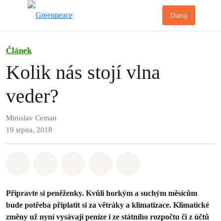
Př
Daruj
Menu
Článek
Kolik nás stojí vlna
veder?
Miroslav Ceman
19 srpna, 2018
Sdílet na Whatsapp
Sdílet na Facebook
Sdílet na Twitter
Sdílet Email
Share on Bluesky
Připravte si peněženky. Kvůli horkým a suchým měsícům
bude potřeba připlatit si za
větráky a klimatizace. Klimatické
změny už nyní vysávají peníze i ze státního rozpočtu
či z účtů