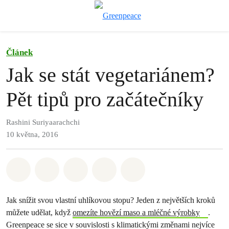
Př
Menu
Článek
Jak se stát vegetariánem?
Pět tipů pro začátečníky
Rashini Suriyaarachchi
10 května, 2016
Sdílet na Whatsapp
Sdílet na Facebook
Sdílet na Twitter
Sdílet Email
Share on Bluesky
Jak snížit svou vlastní uhlíkovou stopu? Jeden z největších kroků
můžete udělat, když
omezíte hovězí maso a mléčné výrobky
.
Greenpeace se sice v souvislosti s klimatickými změnami nejvíce