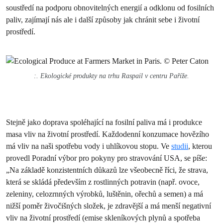
soustředí na podporu obnovitelných energií a odklonu od fosilních
paliv, zajímají nás ale i další způsoby jak chránit sebe i životní
prostředí.
:. Ekologické produkty na trhu Raspail v centru Paříže.
Stejně jako doprava spoléhající na fosilní paliva má i produkce
masa vliv na životní prostředí. Každodenní konzumace hovězího
má vliv na naši spotřebu vody i uhlíkovou stopu. Ve
studii
, kterou
provedl Poradní výbor pro pokyny pro stravování USA, se píše:
„Na základě konzistentních důkazů lze všeobecně říci, že strava,
která se skládá především z rostlinných potravin (např. ovoce,
zeleniny, celozrnných výrobků, luštěnin, ořechů a semen) a má
nižší poměr živočišných složek, je zdravější a má menší negativní
vliv na životní prostředí (emise skleníkových plynů a spotřeba