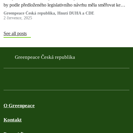
by podle předloženého legislativního návrhu měla směřovat ke
snížení emisí skleníkových plynů o 90 % oproti roku 1990. Nová
Greenpeace Česká republika, Hnutí DUHA a CDE
2 července, 2025
pravidla ale také mluví o řadě výjimek.
See all posts
Greenpeace Česká republika
O Greenpeace
Kontakt