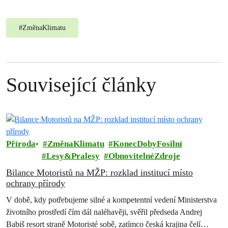
#
ZměnaKlimatu
Související články
Příroda
ZměnaKlimatu
KonecDobyFosilní
Lesy&Pralesy
ObnovitelnéZdroje
Bilance Motoristů na MŽP: rozklad institucí místo
ochrany přírody
V době, kdy potřebujeme silné a kompetentní vedení Ministerstva
životního prostředí čím dál naléhavěji, svěřil předseda Andrej
Babiš resort straně Motoristé sobě, zatímco česká krajina čelí