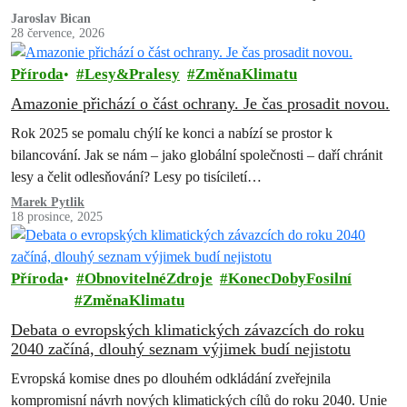
suchu, erozi půdy, úbytku…
Jaroslav Bican
28 července, 2026
Příroda
Lesy&Pralesy
ZměnaKlimatu
Amazonie přichází o část ochrany. Je čas prosadit novou.
Rok 2025 se pomalu chýlí ke konci a nabízí se prostor k
bilancování. Jak se nám – jako globální společnosti – daří chránit
lesy a čelit odlesňování? Lesy po tisíciletí…
Marek Pytlik
18 prosince, 2025
Příroda
ObnovitelnéZdroje
KonecDobyFosilní
ZměnaKlimatu
Debata o evropských klimatických závazcích do roku
2040 začíná, dlouhý seznam výjimek budí nejistotu
Evropská komise dnes po dlouhém odkládání zveřejnila
kompromisní návrh nových klimatických cílů do roku 2040. Unie