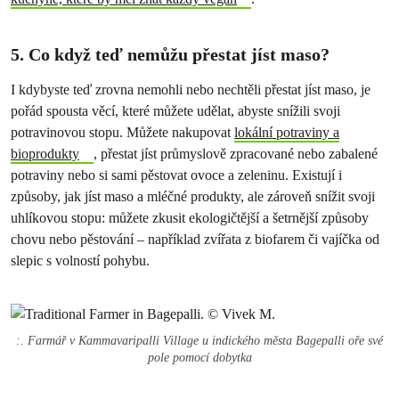
5. Co když teď nemůžu přestat jíst maso?
I kdybyste teď zrovna nemohli nebo nechtěli přestat jíst maso, je
pořád spousta věcí, které můžete udělat, abyste snížili svoji
potravinovou stopu. Můžete nakupovat
lokální potraviny a
bioprodukty
, přestat jíst průmyslově zpracované nebo zabalené
potraviny nebo si sami pěstovat ovoce a zeleninu. Existují i
způsoby, jak jíst maso a mléčné produkty, ale zároveň snížit svoji
uhlíkovou stopu: můžete zkusit ekologičtější a šetrnější způsoby
chovu nebo pěstování – například zvířata z biofarem či vajíčka od
slepic s volností pohybu.
:. Farmář v Kammavaripalli Village u indického města Bagepalli oře své
pole pomocí dobytka