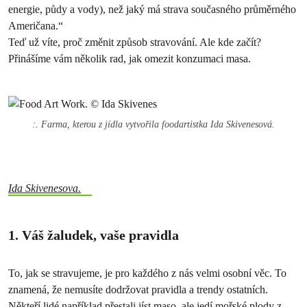
energie, půdy a vody), než jaký má strava současného průměrného
Američana.“
Teď už víte, proč změnit způsob stravování. Ale kde začít?
Přinášíme vám několik rad, jak omezit konzumaci masa.
:. Farma, kterou z jídla vytvořila foodartistka Ida Skivenesová.
Ida Skivenesova.
1. Váš žaludek, vaše pravidla
To, jak se stravujeme, je pro každého z nás velmi osobní věc. To
znamená, že nemusíte dodržovat pravidla a trendy ostatních.
Někteří lidé například přestali jíst maso, ale jedí mořské plody z