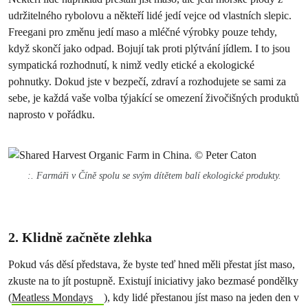
udržitelného rybolovu a někteří lidé jedí vejce od vlastních slepic.
Freegani pro změnu jedí maso a mléčné výrobky pouze tehdy,
když skončí jako odpad. Bojují tak proti plýtvání jídlem. I to jsou
sympatická rozhodnutí, k nimž vedly etické a ekologické
pohnutky. Dokud jste v bezpečí, zdraví a rozhodujete se sami za
sebe, je každá vaše volba týjakící se omezení živočišných produktů
naprosto v pořádku.
:. Farmáři v Číně spolu se svým dítětem balí ekologické produkty.
2. Klidně začněte zlehka
Pokud vás děsí představa, že byste teď hned měli přestat jíst maso,
zkuste na to jít postupně. Existují iniciativy jako bezmasé pondělky
(
Meatless Mondays
), kdy lidé přestanou jíst maso na jeden den v