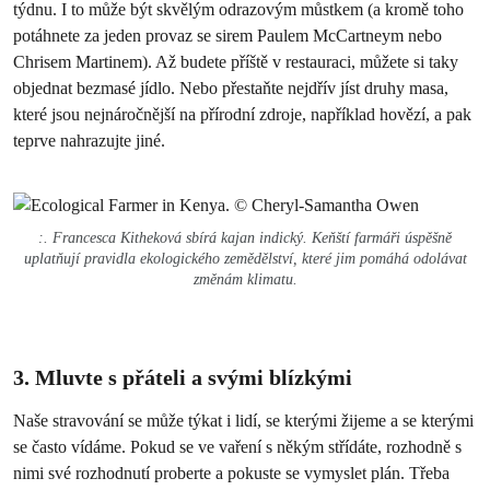
týdnu. I to může být skvělým odrazovým můstkem (a kromě toho
potáhnete za jeden provaz se sirem Paulem McCartneym nebo
Chrisem Martinem). Až budete příště v restauraci, můžete si taky
objednat bezmasé jídlo. Nebo přestaňte nejdřív jíst druhy masa,
které jsou nejnáročnější na přírodní zdroje, například hovězí, a pak
teprve nahrazujte jiné.
:. Francesca Kitheková sbírá kajan indický. Keňští farmáři úspěšně
uplatňují pravidla ekologického zemědělství, které jim pomáhá odolávat
změnám klimatu.
3. Mluvte s přáteli a svými blízkými
Naše stravování se může týkat i lidí, se kterými žijeme a se kterými
se často vídáme. Pokud se ve vaření s někým střídáte, rozhodně s
nimi své rozhodnutí proberte a pokuste se vymyslet plán. Třeba