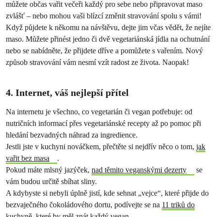
můžete občas vařit večeři každý pro sebe nebo připravovat maso
zvlášť – nebo mohou vaši blízcí změnit stravování spolu s vámi!
Když půjdete k někomu na návštěvu, dejte jim včas vědět, že nejíte
maso. Můžete přinést jedno či dvě vegetariánská jídla na ochutnání
nebo se nabídněte, že přijdete dříve a pomůžete s vařením. Nový
způsob stravování vám nesmí vzít radost ze života. Naopak!
4. Internet, váš nejlepší přítel
Na internetu je všechno, co vegetarián či vegan potřebuje: od
nutričních informací přes vegetariánské recepty až po pomoc při
hledání bezvadných náhrad za ingredience.
Jestli jste v kuchyni nováčkem, přečtěte si nejdřív něco o tom,
jak
vařit bez masa
.
Pokud máte mlsný jazýček,
nad těmito veganskými dezerty
se
vám budou určitě sbíhat sliny.
A kdybyste si nebyli úplně jistí, kde sehnat „vejce“, které přijde do
bezvaječného čokoládového dortu, podívejte se na
11 triků do
kuchyně, které by měl znát každý vegan
.