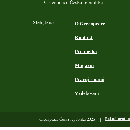
Filtered results
Greenpeace Česká republika
Sledujte nás
O Greenpeace
Kontakt
Facebook
Twitter
YouTube
Instagram
Pro média
Magazín
Pracuj s námi
Vzdělávání
Pokud není u
Greenpeace Česká republika 2026