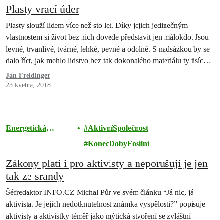
Plasty vrací úder
Plasty slouží lidem více než sto let. Díky jejich jedinečným
vlastnostem si život bez nich dovede představit jen málokdo. Jsou
levné, trvanlivé, tvárné, lehké, pevné a odolné. S nadsázkou by se
dalo říct, jak mohlo lidstvo bez tak dokonalého materiálu ty tisíce
let vůbec přežít. Skvělé přednosti plastů se proti nám ale začínají
Jan Freidinger
obracet. Plastovým odpadem a jeho…
23 května, 2018
Energetická
AktivníSpolečnost
revoluce
KonecDobyFosilní
Zákony platí i pro aktivisty a neporušují je jen
tak ze srandy
Šéfredaktor INFO.CZ Michal Půr ve svém článku “Já nic, já
aktivista. Je jejich nedotknutelnost známka vyspělosti?” popisuje
aktivisty a aktivistky téměř jako mýtická stvoření se zvláštní