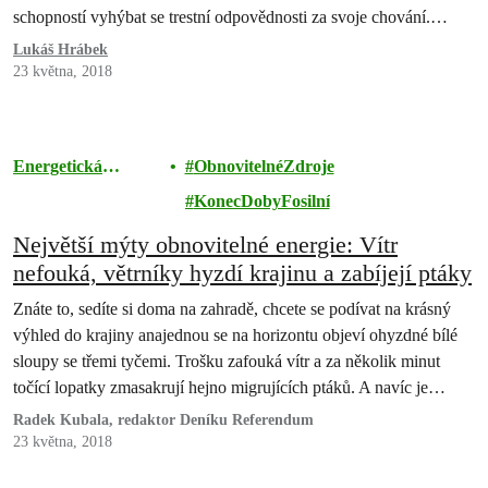
schopností vyhýbat se trestní odpovědnosti za svoje chování.
Situaci přirovnává ke snímku Experiment, v němž vědecký pokus
Lukáš Hrábek
ve věznici vyústí do výbuchu násilí, neboť účastníci experimentu
23 května, 2018
nejsou trestáni za…
Energetická
ObnovitelnéZdroje
revoluce
KonecDobyFosilní
Největší mýty obnovitelné energie: Vítr
nefouká, větrníky hyzdí krajinu a zabíjejí ptáky
Znáte to, sedíte si doma na zahradě, chcete se podívat na krásný
výhled do krajiny anajednou se na horizontu objeví ohyzdné bílé
sloupy se třemi tyčemi. Trošku zafouká vítr a za několik minut
točící lopatky zmasakrují hejno migrujících ptáků. A navíc je
slyšet příšerný hluk! Fouká však jenom hodinu, zbytek dne je
Radek Kubala, redaktor Deníku Referendum
bezvětří, a tudíž váš špatný…
23 května, 2018