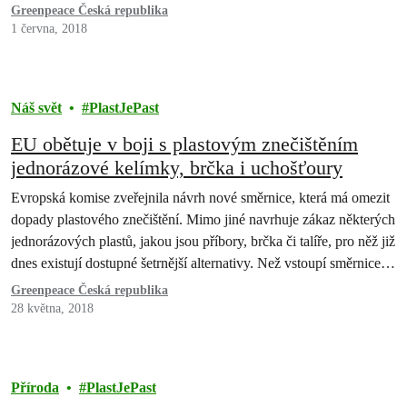
že úpravy stále pokračují. (1)
Greenpeace Česká republika
1 června, 2018
Náš svět
PlastJePast
EU obětuje v boji s plastovým znečištěním
jednorázové kelímky, brčka i uchošťoury
Evropská komise zveřejnila návrh nové směrnice, která má omezit
dopady plastového znečištění. Mimo jiné navrhuje zákaz některých
jednorázových plastů, jakou jsou příbory, brčka či talíře, pro něž již
dnes existují dostupné šetrnější alternativy. Než vstoupí směrnice v
platnost, musí ji schválit členské státy EU a Evropský parlament.
Greenpeace Česká republika
28 května, 2018
Příroda
PlastJePast