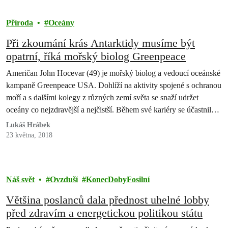
Příroda
Oceány
Při zkoumání krás Antarktidy musíme být
opatrní, říká mořský biolog Greenpeace
Američan John Hocevar (49) je mořský biolog a vedoucí oceánské
kampaně Greenpeace USA. Dohlíží na aktivity spojené s ochranou
moří a s dalšími kolegy z různých zemí světa se snaží udržet
oceány co nejzdravější a nejčistší. Během své kariéry se účastnil
například průzkumu největších podmořských kaňonů v Beringově
Lukáš Hrábek
moři a s pomocí výzkumné ponorky se vnořil do tajů…
23 května, 2018
Náš svět
Ovzduší
KonecDobyFosilní
Většina poslanců dala přednost uhelné lobby
před zdravím a energetickou politikou státu