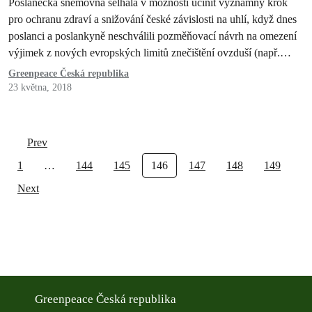
Poslanecká sněmovna selhala v možnosti učinit významný krok
pro ochranu zdraví a snižování české závislosti na uhlí, když dnes
poslanci a poslankyně neschválili pozměňovací návrh na omezení
výjimek z nových evropských limitů znečištění ovzduší (např.
prachem, oxidem siřičitým, oxidy dusíku či rtutí) z velkých
Greenpeace Česká republika
uhelných elektráren.
23 května, 2018
Prev
1
…
144
145
146
147
148
149
Next
Greenpeace Česká republika