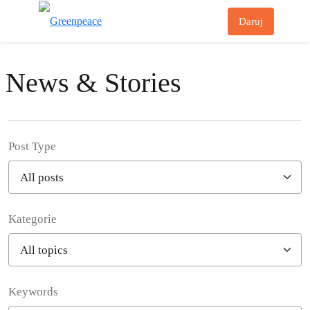
Př
Daruj
Menu
News & Stories
Post Type
Kategorie
Filter posts
Keywords