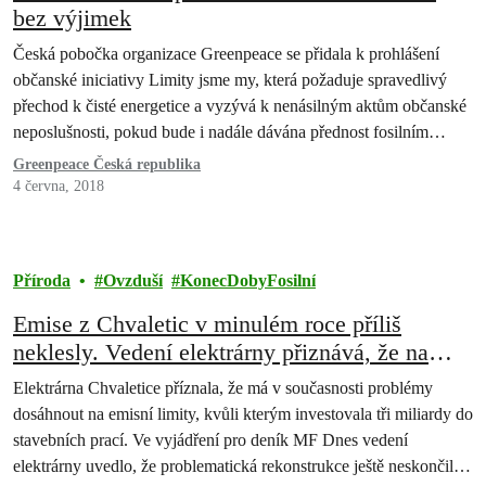
bez výjimek
Česká pobočka organizace Greenpeace se přidala k prohlášení
občanské iniciativy Limity jsme my, která požaduje spravedlivý
přechod k čisté energetice a vyzývá k nenásilným aktům občanské
neposlušnosti, pokud bude i nadále dávána přednost fosilním
palivům před ochranou globálního klimatu a bezpečnou
Greenpeace Česká republika
budoucností lidstva.
4 června, 2018
Příroda
Ovzduší
KonecDobyFosilní
Emise z Chvaletic v minulém roce příliš
neklesly. Vedení elektrárny přiznává, že na
vině je zpackaná rekonstrukce
Elektrárna Chvaletice příznala, že má v současnosti problémy
dosáhnout na emisní limity, kvůli kterým investovala tři miliardy do
stavebních prací. Ve vyjádření pro deník MF Dnes vedení
elektrárny uvedlo, že problematická rekonstrukce ještě neskončila a