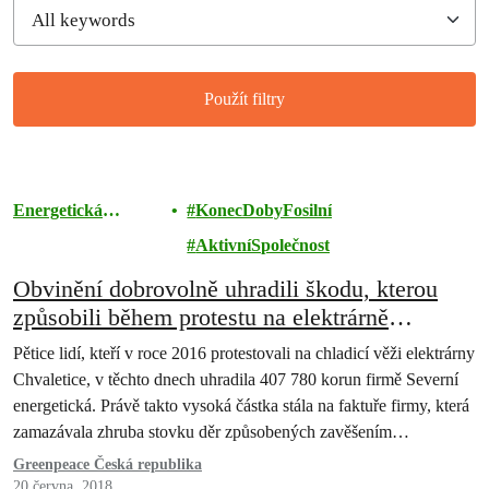
Použít filtry
Filtered results
Energetická
KonecDobyFosilní
revoluce
AktivníSpolečnost
Obvinění dobrovolně uhradili škodu, kterou
způsobili během protestu na elektrárně
Chvaletice
Pětice lidí, kteří v roce 2016 protestovali na chladicí věži elektrárny
Chvaletice, v těchto dnech uhradila 407 780 korun firmě Severní
energetická. Právě takto vysoká částka stála na faktuře firmy, která
zamazávala zhruba stovku děr způsobených zavěšením
transparentů. Obvinění na věži protestovali proti kontroverznímu
Greenpeace Česká republika
rozhodnutí státních úředníků automaticky prodloužit provoz
20 června, 2018