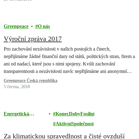
největšího znečišťovatele v Pardubickém kraji,…
Greenpeace
O nás
Výroční zpráva 2017
Pro zachování nezávislosti v našich postojích a činech,
nepřijímáme žádné finanční dary od států, politických stran, firem a
ani od nadací, které jsou s nimi spojeny. Kvůli zachování
transparentnosti a nezávislosti navíc nepřijímáme ani anonymní
dary. Zpracování údajů však samozřejmě probíhá zcela v souladu
Greenpeace Česká republika
se zákonem č. 101/2000Sb o ochraně osobních údajů. Naše
5 června, 2018
účetnictví je…
Energetická
KonecDobyFosilní
revoluce
AktivníSpolečnost
Za klimatickou spravedlnost a čisté ovzduší