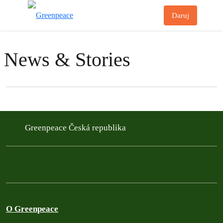
Př
Daruj
Menu
News & Stories
Filter posts
Filtered results
Greenpeace Česká republika
O Greenpeace