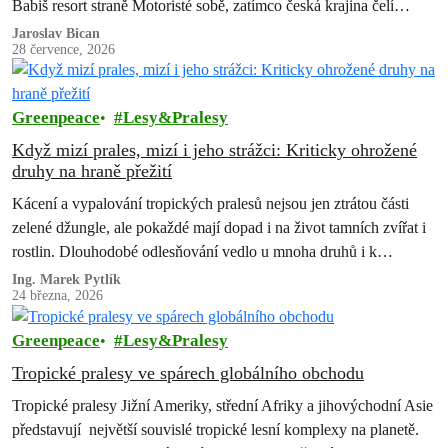
Babiš resort straně Motoristé sobě, zatímco česká krajina čelí
suchu, erozi půdy, úbytku…
Jaroslav Bican
28 července, 2026
Greenpeace
Lesy&Pralesy
Když mizí prales, mizí i jeho strážci: Kriticky ohrožené
druhy na hraně přežití
Kácení a vypalování tropických pralesů nejsou jen ztrátou části
zelené džungle, ale pokaždé mají dopad i na život tamních zvířat i
rostlin. Dlouhodobé odlesňování vedlo u mnoha druhů i k…
Ing. Marek Pytlík
24 března, 2026
Greenpeace
Lesy&Pralesy
Tropické pralesy ve spárech globálního obchodu
Tropické pralesy Jižní Ameriky, střední Afriky a jihovýchodní Asie
představují největší souvislé tropické lesní komplexy na planetě.