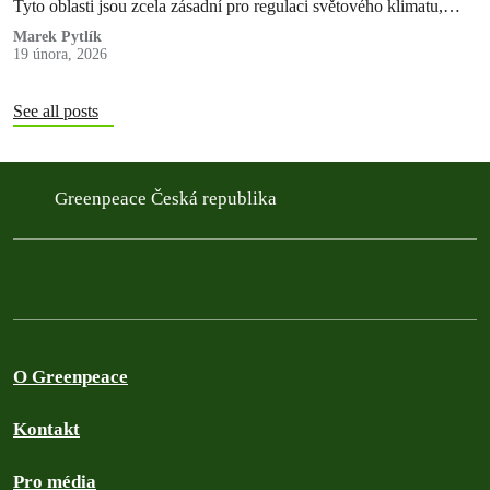
Tyto oblasti jsou zcela zásadní pro regulaci světového klimatu,
koloběh vody a uchování…
Marek Pytlík
19 února, 2026
See all posts
Greenpeace Česká republika
O Greenpeace
Kontakt
Pro média