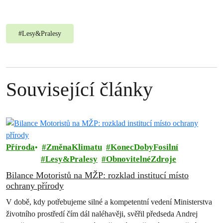
#
Lesy&Pralesy
Související články
Příroda
ZměnaKlimatu
KonecDobyFosilní
Lesy&Pralesy
ObnovitelnéZdroje
Bilance Motoristů na MŽP: rozklad institucí místo
ochrany přírody
V době, kdy potřebujeme silné a kompetentní vedení Ministerstva
životního prostředí čím dál naléhavěji, svěřil předseda Andrej