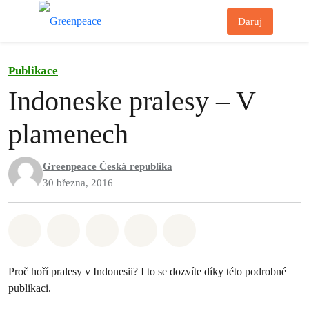
Př
Daruj
Menu
Publikace
Indoneske pralesy – V
plamenech
Greenpeace Česká republika
30 března, 2016
Sdílet na Whatsapp
Sdílet na Facebook
Sdílet na Twitter
Sdílet Email
Share on Bluesky
Proč hoří pralesy v Indonesii? I to se dozvíte díky této podrobné
publikaci.