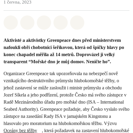
1 června, 2023
Sdílet na Whatsapp
Sdílet na Facebook
Sdílet na Twitter
Sdílet Email
Share on Bluesky
Aktivisté a aktivistky Greenpeace dnes před ministerstvem
nafoukli obří chobotnici šeříkovou, která od špičky hlavy po
konec chapadel měřila až 14 metrů. Doprovázel ji velký
transparent “Mořské dno je můj domov. Neničte ho”.
Organizace Greenpeace tak upozorňovala na nebezpečí nově
vznikajícího destruktivního průmyslu hlubokomořské těžby, o
jehož zastavení se může zasloužit i ministr průmyslu a obchodu
Jozef Síkela a jeho podřízení, protože Česko má svého zástupce v
Radě Mezinárodního úřadu pro mořské dno (ISA – International
Seabed Authority). Greenpeace požaduje, aby Česko vyslalo svého
zástupce na zasedání Rady ISA v jamajském Kingstonu a
hlasovalo pro moratorium na hlubokomořskou těžbu. Výzvu
Oceány bez těžby
, která požadavek na zastavení hlubokomořské