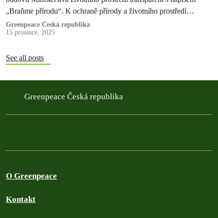
„Braňme přírodu“. K ochraně přírody a životního prostředí
vyzývají českou veřejnost…
Greenpeace Česká republika
15 prosince, 2025
See all posts
Greenpeace Česká republika
O Greenpeace
Kontakt