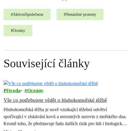
#
AktivníSpolečnost
#
Nenásilné protesty
#
Oceány
Související články
Příroda
Oceány
Vše co potřebujete vědět o hlubokomořské těžbě
Hlubokomořská těžba je nově vznikající těžební odvětví
spočívající v získávání kovů a nerostných surovin z mořského dna.
Kromě toho, že představuje řadu dalších rizik pro lidi i biologickou
rozmanitost, způsobila…