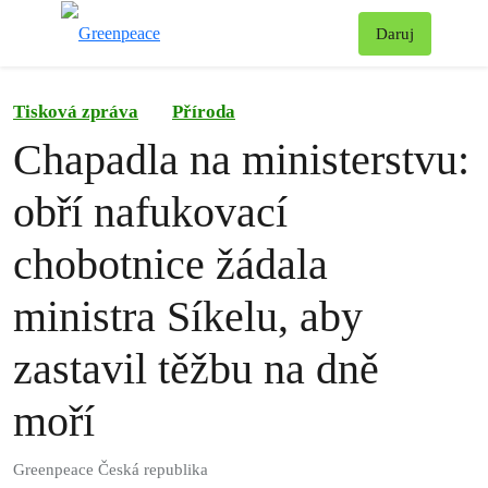
Př
Daruj
Menu
Tisková zpráva
Příroda
Chapadla na ministerstvu:
obří nafukovací
chobotnice žádala
ministra Síkelu, aby
zastavil těžbu na dně
moří
Greenpeace Česká republika