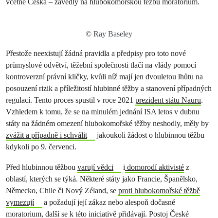
včetně Česka – zavedly na hlubokomořskou těžbu moratorium.
© Ray Baseley
Přestože neexistují žádná pravidla a předpisy pro toto nové
průmyslové odvětví, těžební společnosti tlačí na vlády pomocí
kontroverzní právní kličky, kvůli níž mají jen dvouletou lhůtu na
posouzení rizik a příležitostí hlubinné těžby a stanovení případných
regulací. Tento proces spustil v roce 2021
prezident státu Nauru
.
Vzhledem k tomu, že se na minulém jednání ISA letos v dubnu
státy na žádném omezení hlubokomořské těžby neshodly, měly by
zvážit a případně i schválit
jakoukoli žádost o hlubinnou těžbu
kdykoli po 9. červenci.
Před hlubinnou těžbou
varují vědci
i
domorodí aktivisté
z
oblastí, kterých se týká. Některé státy jako Francie, Španělsko,
Německo, Chile či Nový Zéland, se
proti hlubokomořské těžbě
vymezují
a požadují její zákaz nebo alespoň dočasné
moratorium, další se k této iniciativě přidávají. Postoj České