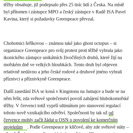
těžby obsahuje, již podepsalo přes 25 tisíc lidí z Česka. Na místě
byl přítomen i zástupce MPO a český zástupce v Radě ISA Pavel
Kavina, který si požadavky Greenpeace převzal.
Chobotnici šeříkovou – známou také jako ghost octopus – si
organizace Greenpeace pro svůj protest proti těžbě vybrala jako
ikonického zástupce unikátních živočišných druhů, které žijí na
mořském dně ve velkých hloubkách. Tento druh byl objeven
relativně nedávno a jeho české rodové a druhové jméno vybrali
příznivci a příznivkyně Greenpeace.
Další zasedání ISA se koná v Kingstonu na Jamajce a bude se na
něm řešit, zda světové společenství povolí zahájení hlubokomořské
těžby. V červenci totiž vyprší ultimátum pro stanovení regulací
tohoto nově vznikajícího odvětví. Společnosti by tak už
od
července mohly začít žádat u OSN o povolení ke komerčním
projektům
. Podle Greenpeace je klíčové, aby zde světové státy –