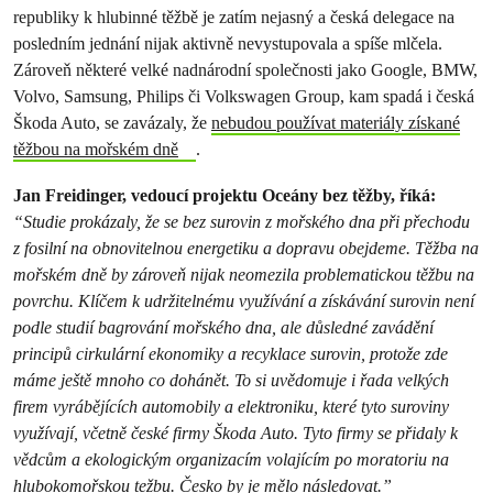
republiky k hlubinné těžbě je zatím nejasný a česká delegace na
posledním jednání nijak aktivně nevystupovala a spíše mlčela.
Zároveň některé velké nadnárodní společnosti jako Google, BMW,
Volvo, Samsung, Philips či Volkswagen Group, kam spadá i česká
Škoda Auto, se zavázaly, že
nebudou používat materiály získané
těžbou na mořském dně
.
Jan Freidinger, vedoucí projektu Oceány bez těžby, říká:
“Studie prokázaly, že se bez surovin z mořského dna při přechodu
z fosilní na obnovitelnou energetiku a dopravu obejdeme. Těžba na
mořském dně by zároveň nijak neomezila problematickou těžbu na
povrchu. Klíčem k udržitelnému využívání a získávání surovin není
podle studií bagrování mořského dna, ale důsledné zavádění
principů cirkulární ekonomiky a recyklace surovin, protože zde
máme ještě mnoho co dohánět. To si uvědomuje i řada velkých
firem vyrábějících automobily a elektroniku, které tyto suroviny
využívají, včetně české firmy Škoda Auto. Tyto firmy se přidaly k
vědcům a ekologickým organizacím volajícím po moratoriu na
hlubokomořskou težbu. Česko by je mělo následovat.”