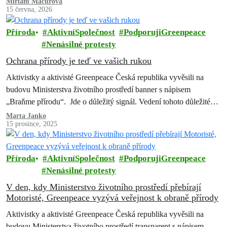
Miriam Macurová
15 června, 2026
Příroda
AktivníSpolečnost
PodporujiGreenpeace
Nenásilné protesty
Ochrana přírody je teď ve vašich rukou
Aktivistky a aktivisté Greenpeace Česká republika vyvěsili na
budovu Ministerstva životního prostředí banner s nápisem
„Braňme přírodu“. Jde o důležitý signál. Vedení tohoto důležitého
úřadu přebírá Petr Macinka (Motoristé sobě). Je…
Marta Janko
15 prosince, 2025
Příroda
AktivníSpolečnost
PodporujiGreenpeace
Nenásilné protesty
V den, kdy Ministerstvo životního prostředí přebírají
Motoristé, Greenpeace vyzývá veřejnost k obraně přírody
Aktivistky a aktivisté Greenpeace Česká republika vyvěsili na
budovu Ministerstva životního prostředí transparent s nápisem