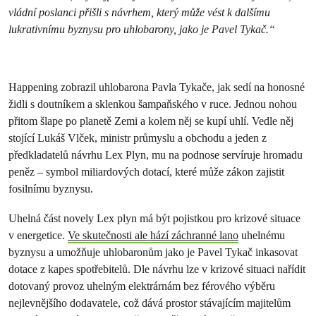
vládní poslanci přišli s návrhem, který může vést k dalšímu
lukrativnímu byznysu pro uhlobarony, jako je Pavel Tykač.“
Happening zobrazil uhlobarona Pavla Tykače, jak sedí na honosné
židli s doutníkem a sklenkou šampaňského v ruce. Jednou nohou
přitom šlape po planetě Zemi a kolem něj se kupí uhlí. Vedle něj
stojící Lukáš Vlček, ministr průmyslu a obchodu a jeden z
předkladatelů návrhu Lex Plyn, mu na podnose servíruje hromadu
peněz – symbol miliardových dotací, které může zákon zajistit
fosilnímu byznysu.
Uhelná část novely Lex plyn má být pojistkou pro krizové situace
v energetice.
Ve skutečnosti ale hází záchranné lano
uhelnému
byznysu a umožňuje uhlobaronům jako je Pavel Tykač inkasovat
dotace z kapes spotřebitelů. Dle návrhu lze v krizové situaci nařídit
dotovaný provoz uhelným elektrárnám bez férového výběru
nejlevnějšího dodavatele, což dává prostor stávajícím majitelům