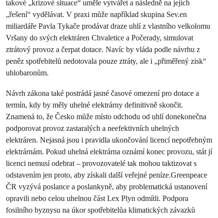
takové „krizové situace“ uměle vytvářet a následně na jejich
„řešení“ vydělávat. V praxi může například skupina Sev.en
miliardáře Pavla Tykače prodávat draze uhlí z vlastního velkolomu
Vršany do svých elektráren Chvaletice a Počerady, simulovat
ztrátový provoz a čerpat dotace. Navíc by vláda podle návrhu z
peněz spotřebitelů nedotovala pouze ztráty, ale i „přiměřený zisk“
uhlobaronům.
Návrh zákona také postrádá jasné časové omezení pro dotace a
termín, kdy by měly uhelné elektrárny definitivně skončit.
Znamená to, že Česko může místo odchodu od uhlí donekonečna
podporovat provoz zastaralých a neefektivních uhelných
elektráren. Nejasná jsou i pravidla ukončování licencí nepotřebným
elektrárnám. Pokud uhelná elektrárna oznámí konec provozu, stát jí
licenci nemusí odebrat – provozovatelé tak mohou taktizovat s
odstavením jen proto, aby získali další veřejné peníze.Greenpeace
ČR vyzývá poslance a poslankyně, aby problematická ustanovení
opravili nebo celou uhelnou část Lex Plyn odmítli. Podpora
fosilního byznysu na úkor spotřebitelůa klimatických závazků