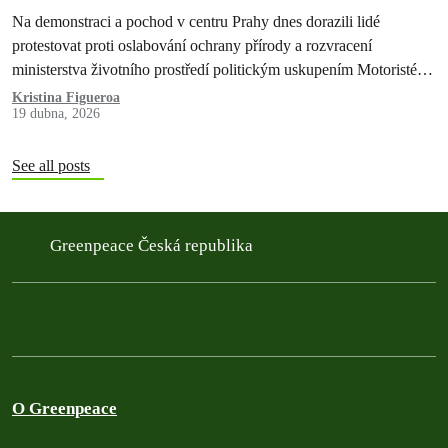
Motoristy
Na demonstraci a pochod v centru Prahy dnes dorazili lidé
protestovat proti oslabování ochrany přírody a rozvracení
ministerstva životního prostředí politickým uskupením Motoristé
sobě.
Kristina Figueroa
19 dubna, 2026
See all posts
Greenpeace Česká republika
O Greenpeace