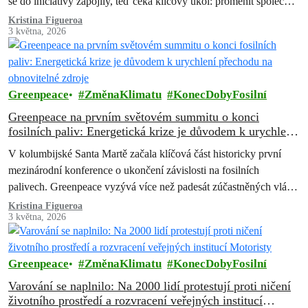
se do iniciativy zapojily, teď čeká klíčový úkol: proměnit společné
závazky v konkrétní kroky a udržet tempo změn v globální
Kristina Figueroa
3 května, 2026
klimatické politice.
Greenpeace
ZměnaKlimatu
KonecDobyFosilní
Greenpeace na prvním světovém summitu o konci
fosilních paliv: Energetická krize je důvodem k urychlení
přechodu na obnovitelné zdroje
V kolumbijské Santa Martě začala klíčová část historicky první
mezinárodní konference o ukončení závislosti na fosilních
palivech. Greenpeace vyzývá více než padesát zúčastněných vlád,
aby současnou energetickou krizi — prohloubenou konfliktem na
Kristina Figueroa
3 května, 2026
Blízkém východě — využily k urychlení transformace energetiky.
Greenpeace
ZměnaKlimatu
KonecDobyFosilní
Varování se naplnilo: Na 2000 lidí protestují proti ničení
životního prostředí a rozvracení veřejných institucí