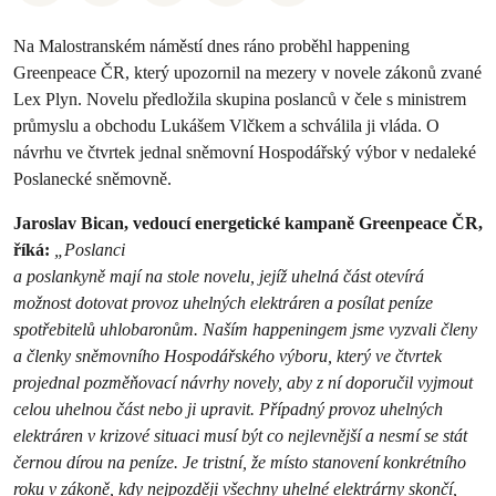
Na Malostranském náměstí dnes ráno proběhl happening
Greenpeace ČR, který upozornil na mezery v novele zákonů zvané
Lex Plyn. Novelu předložila skupina poslanců v čele s ministrem
průmyslu a obchodu Lukášem Vlčkem a schválila ji vláda. O
návrhu ve čtvrtek jednal sněmovní Hospodářský výbor v nedaleké
Poslanecké sněmovně.
Jaroslav Bican, vedoucí energetické kampaně Greenpeace ČR,
říká:
„Poslanci
a poslankyně mají na stole novelu, jejíž uhelná část otevírá
možnost dotovat provoz uhelných elektráren a posílat peníze
spotřebitelů uhlobaronům. Naším happeningem jsme vyzvali členy
a členky sněmovního Hospodářského výboru, který ve čtvrtek
projednal pozměňovací návrhy novely, aby z ní doporučil vyjmout
celou uhelnou část nebo ji upravit. Případný provoz uhelných
elektráren v krizové situaci musí být co nejlevnější a nesmí se stát
černou dírou na peníze. Je tristní, že místo stanovení konkrétního
roku v zákoně, kdy
nejpozději všechny uhelné elektrárny skončí,