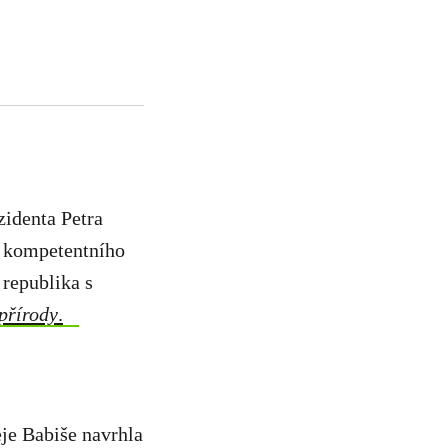
zidenta Petra
a kompetentního
republika s
 přírody
.
eje Babiše navrhla