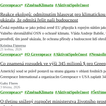
Greenpeace
ZměnaKlimatu
AktivníSpolečnost
Reakce ekologů: odmítnutím hlasovat pro klimatickou 
ukázala, že odmítá řešit naši budoucnost
Česká republika se jako jediná země EU připojila k ropným státům jako
Valného shromáždění OSN o ochraně klimatu. Vláda Andreje Babiše, v n
prostředí, tím jasně ukázala, že ochrana přírody a budoucnost lidí ohro
Rezoluce měla…
Kristina Figueroa
21 května, 2026
Greenpeace
O Greenpeace
AktivníSpolečnost
Nenásiln
Co znamená rozsudek ve výši 345 milionů $ pro Gree
Americký soud se právě postavil na stranu giganta v oblasti fosilních pa
Greenpeace International a organizacím Greenpeace v USA zaplatit 3
Gaby Flores
3 března, 2026
Greenpeace
ZměnaKlimatu
AktivníSpolečnost
Šetřím
O třetinu snížený rozpočet ministerstva životního pros