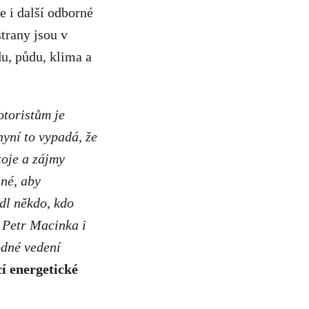
e i další odborné
trany jsou v
u, půdu, klima a
otoristům je
nyní to vypadá, že
toje a zájmy
lné, aby
edl někdo, kdo
 Petr Macinka i
odné vedení
í energetické