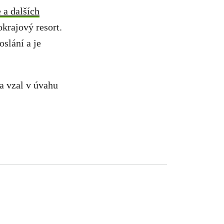
 a dalších
okrajový resort.
slání a je
a vzal v úvahu