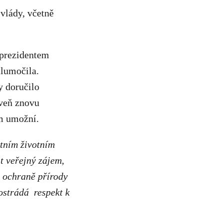
 vlády, včetně
 prezidentem
tlumočila.
y doručilo
oveň znovu
am umožní.
itním životním
it veřejný zájem,
a ochraně přírody
ostrádá respekt k