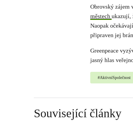
Obrovský zájem v
městech
ukazují,
Naopak očekávají,
připraven jej brán
Greenpeace vyzýv
jasný hlas veřejn
#
AktivníSpolečnost
Související články