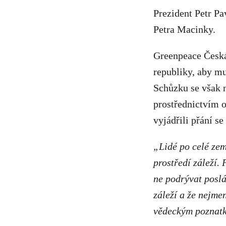
Prezident Petr Pa
Petra Macinky.
Greenpeace Česká
republiky, aby m
Schůzku se však n
prostřednictvím o
vyjádřili přání s
„Lidé po celé zem
prostředí záleží. 
ne podrývat poslá
záleží a že nejme
vědeckým poznat