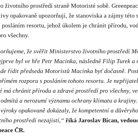
vo životního prostředí straně Motoristé sobě. Greenpeac
tivy opakovaně upozorňují, že stanoviska a zájmy této s
posláním resortu, jehož úkolem je chránit přírodu, vod
pro všechny.
rňujeme, že svěřit Ministerstvo životního prostředí M
jprve byl ve hře Petr Macinka, následně Filip Turek a 
de řídit předseda Motoristů Macinka byť dočasně. Pos
přímém rozporu s posláním tohoto resortu. Je nepřijate
ré má chránit přírodu a zdravé prostředí pro všechny, v
 odmítá a nerozumí významu ochrany klimatu a krajiny.
i výroky opakovaně dokázaly, že kompetentní a důvěryh
ního prostředí nezajistí,“
říká Jaroslav Bican, vedouc
eace ČR.