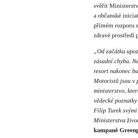
svěřit Ministerst
a občanské inicia
přímém rozporu s 
zdravé prostředí 
„Od začátku upozo
zásadní chyba. Ne
resort nakonec bu
Motoristů jsou v 
ministerstvo, kte
vědecké poznatky
Filip Turek svým
Ministerstva život
kampaně Greenp