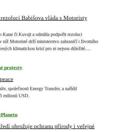
rezoluci Babišova vláda s Motoristy
 Katar či Kuvajt a odmítla podpořit rezoluci
íž Motoristé drží ministerstvo zahraničí i životního
žených klimatickou krizí pro ni nejsou důležité.
é protesty
npeace
liv, společnosti Energy Transfer, a nařídil
45 milionů USD.
ePlanetu
tředí ohrožuje ochranu přírody i veřejné