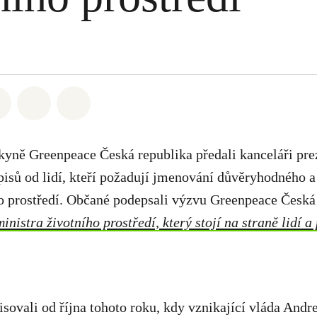
atsapp
 na Facebook
Sdílet na Twitter
Sdílet Email
Share on Bluesky
kyně Greenpeace Česká republika předali kanceláři pre
pisů od lidí, kteří požadují jmenování důvěryhodného 
o prostředí. Občané podepsali výzvu Greenpeace Česká 
nistra životního prostředí, který stojí na straně lidí a
sovali od října tohoto roku, kdy vznikající vláda Andr