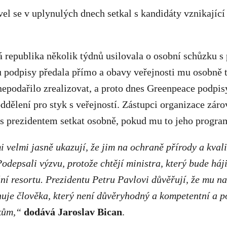
vel se v uplynulých dnech setkal s kandidáty vznikající
 republika několik týdnů usilovala o osobní schůzku s
u podpisy předala přímo a obavy veřejnosti mu osobně 
epodařilo zrealizovat, a proto dnes Greenpeace podpis
ddělení pro styk s veřejností. Zástupci organizace zár
e s prezidentem setkat osobně, pokud mu to jeho progr
i velmi jasně ukazují, že jim na ochraně přírody a kval
Podepsali výzvu, protože chtějí ministra, který bude háj
ní resortu. Prezidentu Petru Pavlovi důvěřují, že mu n
nuje člověka, který není důvěryhodný a kompetentní a p
kům,“
dodává Jaroslav Bican
.