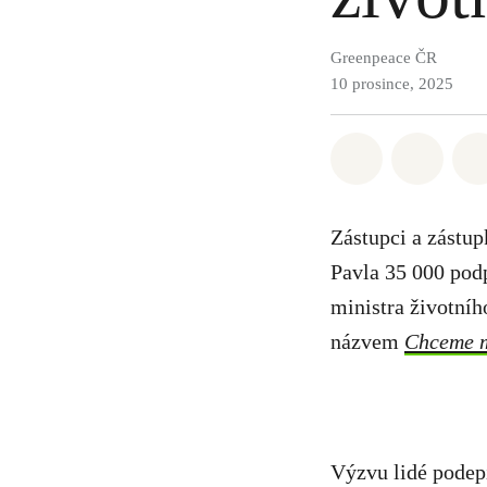
Greenpeace ČR
10 prosince, 2025
Sdílet na Wh
Sdílet
Zástupci a zástup
Pavla 35 000 pod
ministra životníh
názvem
Chceme mi
Výzvu lidé podepi