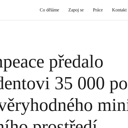
Co děláme
Zapoj se
Práce
Kontakt
peace předalo
dentovi 35 000 p
věryhodného mini
ního prostředí