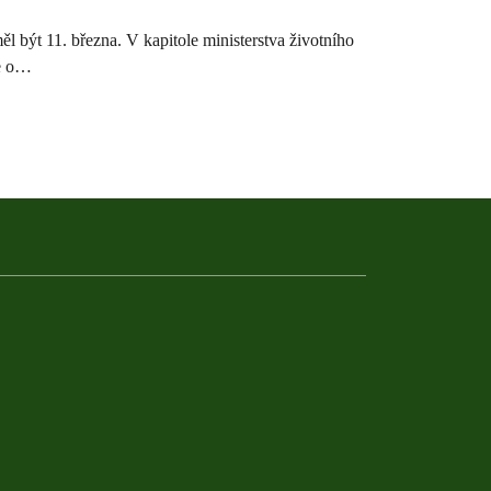
ěl být 11. března. V kapitole ministerstva životního
de o…