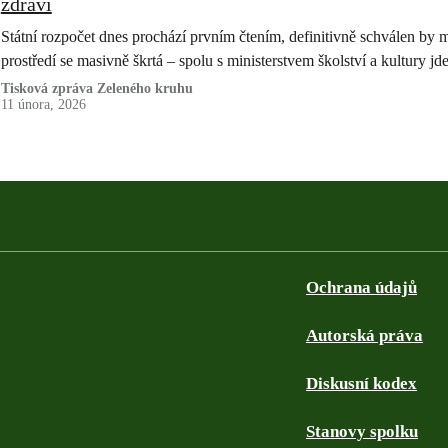
zdraví
Státní rozpočet dnes prochází prvním čtením, definitivně schválen by m
prostředí se masivně škrtá – spolu s ministerstvem školství a kultury j
Tisková zpráva Zeleného kruhu
11 února, 2026
Ochrana údajů
Autorská práva
Diskusní kodex
Stanovy spolku