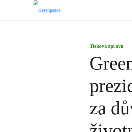
Tisková zpráva
Green
prezi
za dů
život