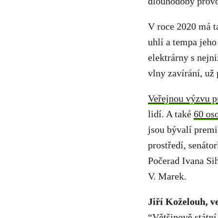
dlouhodobý provo
V roce 2020 má t
uhlí a tempa jeho
elektrárny s nejn
vlny zavírání, už 
Veřejnou výzvu pr
lidí. A také
60 os
jsou bývalí premié
prostředí, senáto
Počerad Ivana Si
V. Marek.
Jiří Koželouh, 
“Většinově státní