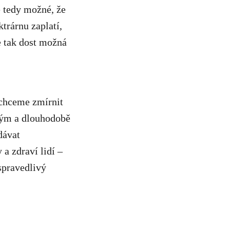
e tedy možné, že
trárnu zaplatí,
e tak dost možná
chceme zmírnit
vým a dlouhodobě
dávat
 a zdraví lidí –
spravedlivý