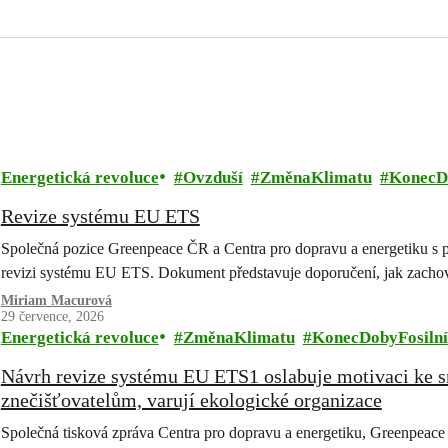
Energetická revoluce
Ovzduší
ZměnaKlimatu
KonecD
Revize systému EU ETS
Společná pozice Greenpeace ČR a Centra pro dopravu a energetiku s 
revizi systému EU ETS. Dokument představuje doporučení, jak zachov
Miriam Macurová
29 července, 2026
Energetická revoluce
ZměnaKlimatu
KonecDobyFosilní
Návrh revize systému EU ETS1 oslabuje motivaci ke s
znečišťovatelům, varují ekologické organizace
Společná tisková zpráva Centra pro dopravu a energetiku, Greenpe