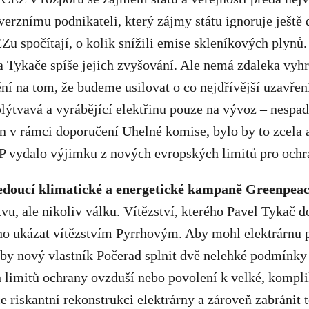
verznímu podnikateli, který zájmy státu ignoruje ještě 
EZu spočítají, o kolik snížili emise skleníkových plynů.
la Tykače spíše jejich zvyšování. Ale nemá zdaleka vy
ní na tom, že budeme usilovat o co nejdřívější uzavření
lýtvavá a vyrábějící elektřinu pouze na vývoz – nespad
en v rámci doporučení Uhelné komise, bylo by to zcela 
P vydalo výjimku z nových evropských limitů pro och
edoucí klimatické a energetické kampaně Greenpeac
tvu, ale nikoliv válku. Vítězství, kterého Pavel Tykač d
o ukázat vítězstvím Pyrrhovým. Aby mohl elektrárnu p
by nový vlastník Počerad splnit dvě nelehké podmínky 
 limitů ochrany ovzduší nebo povolení k velké, kompl
 riskantní rekonstrukci elektrárny a zároveň zabránit 