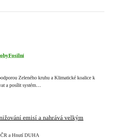
obyFosilní
podporou Zeleného kruhu a Klimatické koalice k
at a posílit systém…
nižování emisí a nahrává velkým
ace ČR a Hnutí DUHA