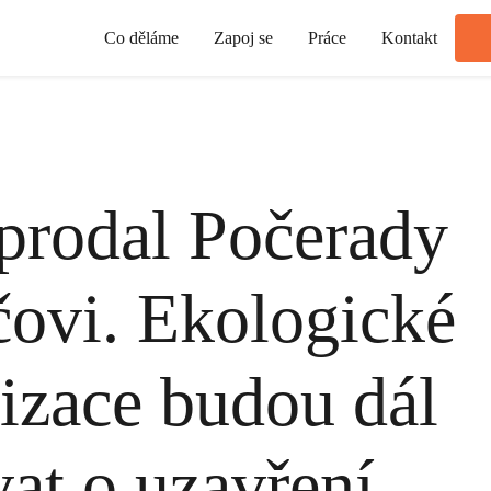
Co děláme
Zapoj se
Práce
Kontakt
prodal Počerady
ovi. Ekologické
izace budou dál
vat o uzavření