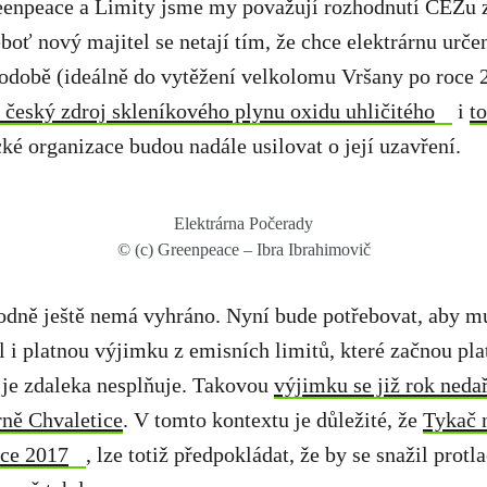
npeace a Limity jsme my považují rozhodnutí ČEZu z
oť nový majitel se netají tím, že chce elektrárnu urče
odobě (ideálně do vytěžení velkolomu Vršany po roce 2
í český zdroj skleníkového plynu oxidu uhličitého
i
to
cké organizace budou nadále usilovat o její uzavření.
Elektrárna Počerady
© (c) Greenpeace – Ibra Ibrahimovič
odně ještě nemá vyhráno. Nyní bude potřebovat, aby m
l i platnou výjimku z emisních limitů, které začnou plat
 je zdaleka nesplňuje. Takovou
výjimku se již rok nedař
rně Chvaletice
. V tomto kontextu je důležité, že
Tykač 
oce 2017
, lze totiž předpokládat, že by se snažil protlač