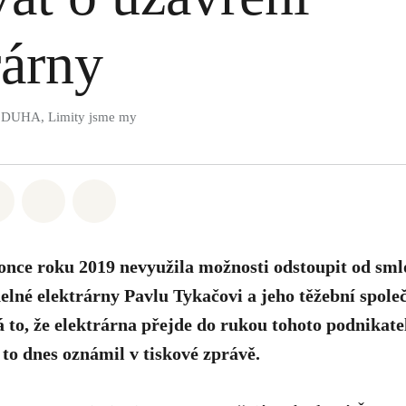
rárny
 DUHA, Limity jsme my
atsapp
 na Facebook
Sdílet na Twitter
Sdílet Email
Share on Bluesky
nce roku 2019 nevyužila možnosti odstoupit od sml
helné elektrárny Pavlu Tykačovi a jeho těžební spole
to, že elektrárna přejde do rukou tohoto podnikatele
to dnes oznámil v tiskové zprávě.