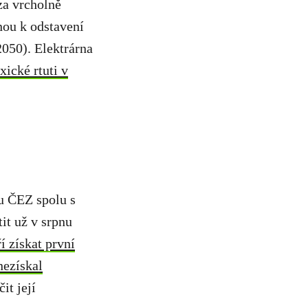
a vrcholně
nou k odstavení
050). Elektrárna
xické rtuti v
u ČEZ spolu s
it už v srpnu
í získat první
nezískal
it její