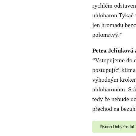
rychlém odstavení
uhlobaron Tykač v
jen hromadu bezce
polomrtvý.”
Petra Jelínková 
“Vstupujeme do d
postupující klim
výhodným krokem j
uhlobaronům. Stát
tedy že nebude ud
přechod na bezuh
#
KonecDobyFosilní