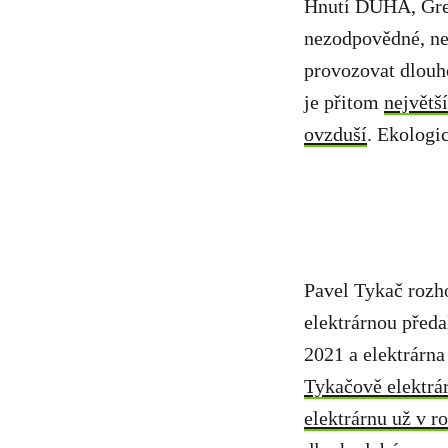
Hnutí DUHA, Gree
nezodpovědné, neb
provozovat dlouh
je přitom
největš
ovzduší
. Ekologi
Pavel Tykač rozh
elektrárnou předa
2021 a elektrárna
Tykačově elektrá
elektrárnu už v r