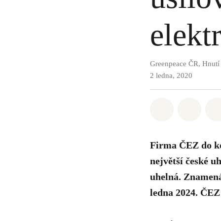
elekt
Greenpeace ČR, Hnutí
2 ledna, 2020
Sdílet na Wh
Sdílet
Firma ČEZ do ko
největší české u
uhelná. Znamená 
ledna 2024. ČEZ 