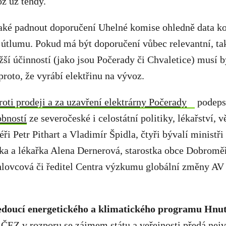
z už tehdy.
aké padnout doporučení Uhelné komise ohledně data ko
 útlumu. Pokud má být doporučení vůbec relevantní, tak
ižší účinností (jako jsou Počerady či Chvaletice) musí b
proto, že vyrábí elektřinu na vývoz.
oti prodeji a za uzavření elektrárny Počerady
podeps
obností
ze severočeské i celostátní politiky, lékařství, 
ři Petr Pithart a Vladimír Špidla, čtyři bývalí ministři
rka a lékařka Alena Dernerová, starostka obce Dobromě
hlovcová či ředitel Centra výzkumu globální změny AV
vedoucí energetického a klimatického programu Hnu
 ČEZ v rozporu se zájmem státu a veřejnosti předá nejv