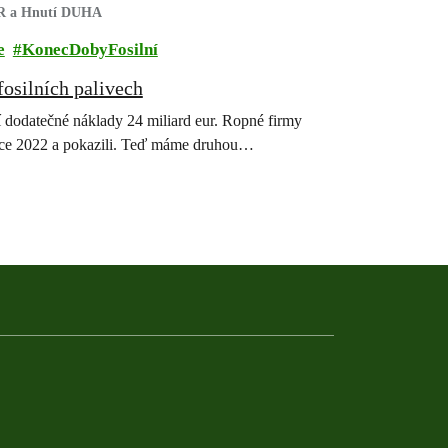
 ČR a Hnutí DUHA
e
KonecDobyFosilní
fosilních palivech
í dodatečné náklady 24 miliard eur. Ropné firmy
 roce 2022 a pokazili. Teď máme druhou…