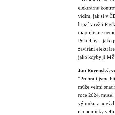
elektrárnu kontro
vidím, jak si v Č
hrozí v režii Pav
majitele nic nemě
Pokud by – jako p
zavírání elektrár
jako kdyby ji MŽ
Jan Rovenský, v
“Prohráli jsme bi
může velmi snadn
roce 2024, musel 
výjimku z nových
ekonomicky velice