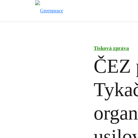
Tisková zpráva
ČEZ 
Tykač
organ
usilo