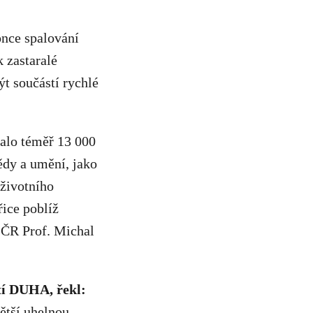
nce spalování
 zastaralé
ýt součástí rychlé
alo téměř 13 000
vědy a umění, jako
 životního
řice poblíž
 ČR Prof. Michal
tí DUHA, řekl:
ětší uhelnou