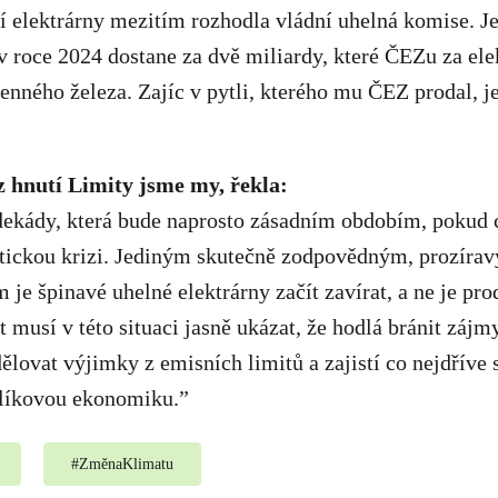
 elektrárny mezitím rozhodla vládní uhelná komise. J
 roce 2024 dostane za dvě miliardy, které ČEZu za elek
nného železa. Zajíc v pytli, kterého mu ČEZ prodal, j
z hnutí Limity jsme my, řekla:
ekády, která bude naprosto zásadním obdobím, pokud 
atickou krizi. Jediným skutečně zodpovědným, prozíra
e špinavé uhelné elektrárny začít zavírat, a ne je pro
 musí v této situaci jasně ukázat, že hodlá bránit zájmy
ělovat výjimky z emisních limitů a zajistí co nejdříve 
líkovou ekonomiku.”
#
ZměnaKlimatu