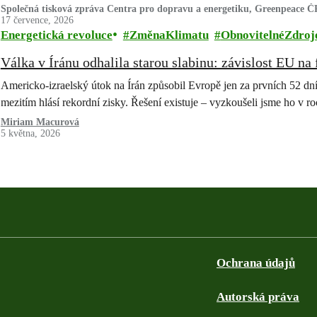
Společná tisková zpráva Centra pro dopravu a energetiku, Greenpeace
17 července, 2026
Energetická revoluce
ZměnaKlimatu
ObnovitelnéZdroj
Válka v Íránu odhalila starou slabinu: závislost EU na 
Americko-izraelský útok na Írán způsobil Evropě jen za prvních 52 dn
mezitím hlásí rekordní zisky. Řešení existuje – vyzkoušeli jsme ho v
Miriam Macurová
5 května, 2026
Ochrana údajů
Autorská práva