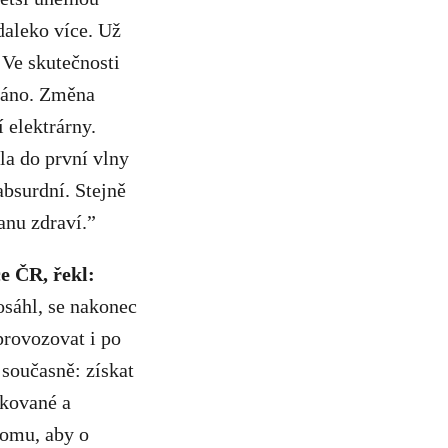
daleko více. Už
 Ve skutečnosti
hráno. Změna
 elektrárny.
la do první vlny
absurdní. Stejně
ranu zdraví.”
e ČR, řekl:
osáhl, se nakonec
rovozovat i po
současně: získat
ikované a
tomu, aby o