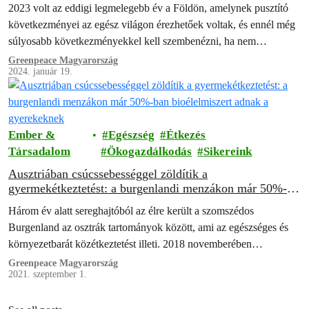
2023 volt az eddigi legmelegebb év a Földön, amelynek pusztító
következményei az egész világon érezhetőek voltak, és ennél még
súlyosabb következményekkel kell szembenézni, ha nem
változtatunk azon, ahogyan élünk. A…
Greenpeace Magyarország
2024. január 19.
Ember &
Egészség
Étkezés
Társadalom
Ökogazdálkodás
Sikereink
Ausztriában csúcssebességgel zöldítik a
gyermekétkeztetést: a burgenlandi menzákon már 50%-
ban bioélelmiszert adnak a gyerekeknek
Három év alatt sereghajtóból az élre került a szomszédos
Burgenland az osztrák tartományok között, ami az egészséges és
környezetbarát közétkeztetést illeti. 2018 novemberében
számoltunk be arról, hogy Burgenland tartományi kormánya…
Greenpeace Magyarország
2021. szeptember 1.