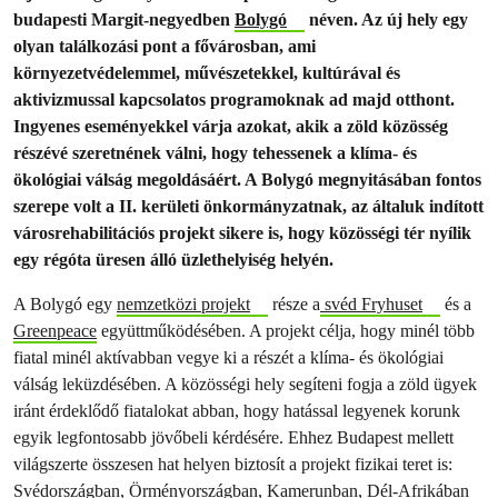
budapesti Margit-negyedben
Bolygó
néven. Az új hely egy
olyan találkozási pont a fővárosban, ami
környezetvédelemmel, művészetekkel, kultúrával és
aktivizmussal kapcsolatos programoknak ad majd otthont.
Ingyenes eseményekkel várja azokat, akik a zöld közösség
részévé szeretnének válni, hogy tehessenek a klíma- és
ökológiai válság megoldásáért. A Bolygó megnyitásában fontos
szerepe volt a II. kerületi önkormányzatnak, az általuk indított
városrehabilitációs projekt sikere is, hogy közösségi tér nyílik
egy régóta üresen álló üzlethelyiség helyén.
A Bolygó egy
nemzetközi projekt
része a
svéd Fryhuset
és a
Greenpeace
együttműködésében. A projekt célja, hogy minél több
fiatal minél aktívabban vegye ki a részét a klíma- és ökológiai
válság leküzdésében. A közösségi hely segíteni fogja a zöld ügyek
iránt érdeklődő fiatalokat abban, hogy hatással legyenek korunk
egyik legfontosabb jövőbeli kérdésére. Ehhez Budapest mellett
világszerte összesen hat helyen biztosít a projekt fizikai teret is:
Svédországban, Örményországban, Kamerunban, Dél-Afrikában