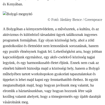
és Kenyában.
© Fotó: Járdány Bence / Greenpeace
A Bolygóban a környezetvédelem, a művészetek, a kultúra, és az
aktivizmus és különböző társadalmi ügyek találkoznak ingyenes
programok formájában. Egy olyan közösségi hely, ahol a zöld
gondolkodást és életmódot nem lemondások sorozatának, hanem
egy pozitív élménynek fogjuk fel. Lehetőségként arra, hogy jobban
kapcsolódjunk egymáshoz, egy aktív-cselekvő közösség tagjai
legyünk, és egy harmonikusabb életet éljünk. Ennek nem csak az
elméleti hátterét biztosítja majd a közösségi hely, hanem a Bolygó
műhelyében tartott workshopokon gyakorlati tapasztalatokat és
tippeket is lehet majd kapni egy fenntarthatóbb élethez. Itt együtt
megtanulhatjuk majd, hogy hogyan javítsunk meg valamit, ha
elromlik a háztartásunkban, vagy hogyan hozzunk létre saját
kezűleg valamit ahelyett, hogy a tömegtermelés egy újabb darabját
vásárolnánk meg.