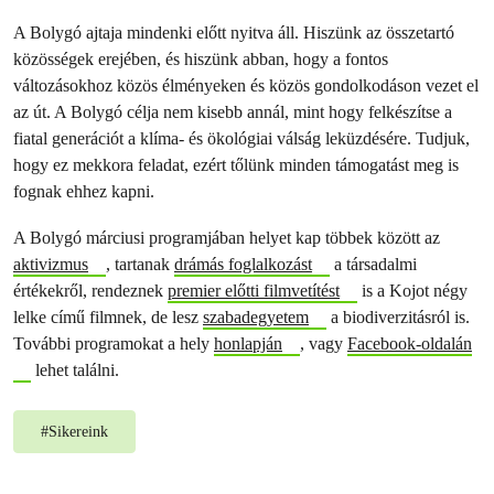
A Bolygó ajtaja mindenki előtt nyitva áll. Hiszünk az összetartó
közösségek erejében, és hiszünk abban, hogy a fontos
változásokhoz közös élményeken és közös gondolkodáson vezet el
az út. A Bolygó célja nem kisebb annál, mint hogy felkészítse a
fiatal generációt a klíma- és ökológiai válság leküzdésére. Tudjuk,
hogy ez mekkora feladat, ezért tőlünk minden támogatást meg is
fognak ehhez kapni.
A Bolygó márciusi programjában helyet kap többek között az
aktivizmus
, tartanak
drámás foglalkozást
a társadalmi
értékekről, rendeznek
premier előtti filmvetítést
is a Kojot négy
lelke című filmnek, de lesz
szabadegyetem
a biodiverzitásról is.
További programokat a hely
honlapján
, vagy
Facebook-oldalán
lehet találni.
#
Sikereink