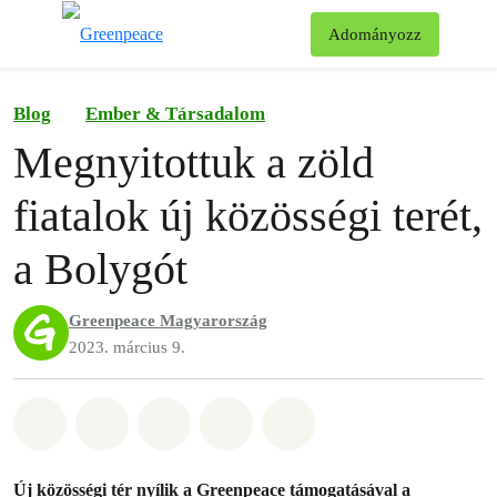
Ke
Adományozz
Menü
Blog
Ember & Társadalom
Megnyitottuk a zöld
fiatalok új közösségi terét,
a Bolygót
Greenpeace Magyarország
2023. március 9.
Megosztás itt: Whatsapp
Megosztás itt: Facebook
Megosztás itt: Twitter
Megosztás itt: Email
Share on Bluesky
Új közösségi tér nyílik a Greenpeace támogatásával a