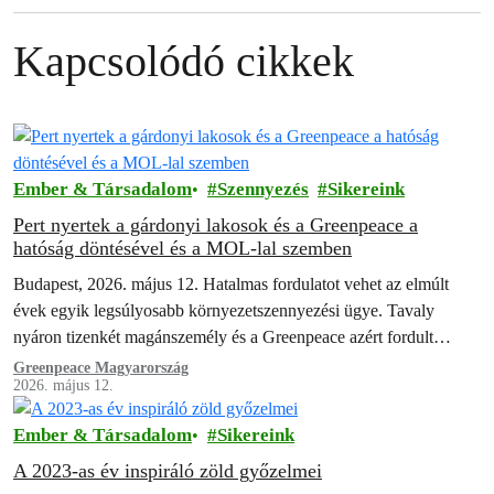
Kapcsolódó cikkek
Ember & Társadalom
Szennyezés
Sikereink
Pert nyertek a gárdonyi lakosok és a Greenpeace a
hatóság döntésével és a MOL-lal szemben
Budapest, 2026. május 12. Hatalmas fordulatot vehet az elmúlt
évek egyik legsúlyosabb környezetszennyezési ügye. Tavaly
nyáron tizenkét magánszemély és a Greenpeace azért fordult
bírósághoz, hogy elérjék, hogy a MOL érdemben…
Greenpeace Magyarország
2026. május 12.
Ember & Társadalom
Sikereink
A 2023-as év inspiráló zöld győzelmei