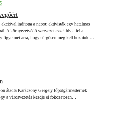
ő
vegőért
kcióval indította a napot: aktivisták egy hatalmas
ánál. A környezetvédő szervezet ezzel hívja fel a
y figyelmét arra, hogy sürgősen meg kell hozniuk a
en
pon átadta Karácsony Gergely főpolgármesternek
hogy a városvezetés kezdje el fokozatosan…