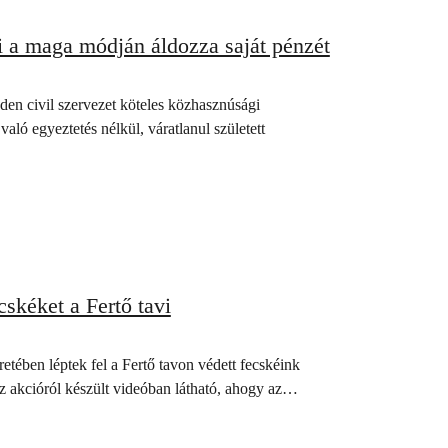
i a maga módján áldozza saját pénzét
den civil szervezet köteles közhasznúsági
ló egyeztetés nélkül, váratlanul született
skéket a Fertő tavi
etében léptek fel a Fertő tavon védett fecskéink
z akcióról készült videóban látható, ahogy az…