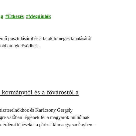
ág
Étkezés
Megújulók
emű pusztulásáról és a fajok tömeges kihalásáról
 jobban felerősödhet…
kormánytól és a fővárostól a
niszterelnökhöz és Karácsony Gergely
re valóban lépjenek fel a magyarok millióinak
ek érdemi lépéseket a párizsi klímaegyezményben