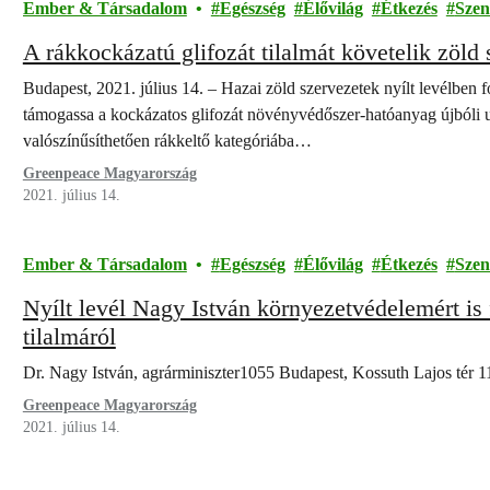
Ember & Társadalom
Egészség
Élővilág
Étkezés
Szen
A rákkockázatú glifozát tilalmát követelik zöld 
Budapest, 2021. július 14. – Hazai zöld szervezetek nyílt levélben 
támogassa a kockázatos glifozát növényvédőszer-hatóanyag újbóli 
valószínűsíthetően rákkeltő kategóriába…
Greenpeace Magyarország
2021. július 14.
Ember & Társadalom
Egészség
Élővilág
Étkezés
Szen
Nyílt levél Nagy István környezetvédelemért is f
tilalmáról
Dr. Nagy István, agrárminiszter1055 Budapest, Kossuth Lajos tér
1
Greenpeace Magyarország
2021. július 14.