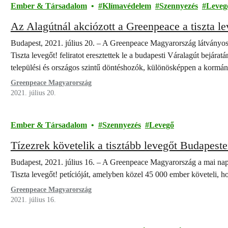
Ember & Társadalom
Klímavédelem
Szennyezés
Leveg
Az Alagútnál akciózott a Greenpeace a tiszta le
Budapest, 2021. július 20. – A Greenpeace Magyarország látványos a
Tiszta levegőt! feliratot eresztettek le a budapesti Váralagút bejárat
települési és országos szintű döntéshozók, különösképpen a kormán
levegőtisztasági intézkedéseket.
Greenpeace Magyarország
2021. július 20.
Ember & Társadalom
Szennyezés
Levegő
Tízezrek követelik a tisztább levegőt Budapest
Budapest, 2021. július 16. – A Greenpeace Magyarország a mai na
Tiszta levegőt! petícióját, amelyben közel 45 000 ember követeli, 
Greenpeace Magyarország
2021. július 16.