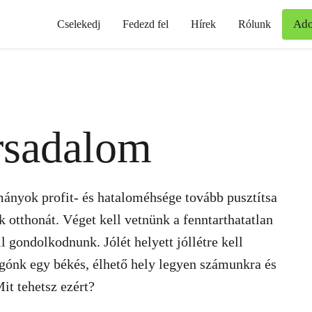
Ad
Cselekedj
Fedezd fel
Hírek
Rólunk
rsadalom
ányok profit- és hataloméhsége tovább pusztítsa
otthonát. Véget kell vetnünk a fenntarthatatlan
 gondolkodnunk. Jólét helyett jóllétre kell
gónk egy békés, élhető hely legyen számunkra és
it tehetsz ezért?