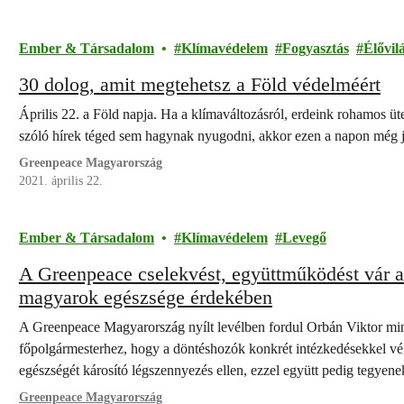
Ember & Társadalom
Klímavédelem
Fogyasztás
Élővil
30 dolog, amit megtehetsz a Föld védelméért
Április 22. a Föld napja. Ha a klímaváltozásról, erdeink rohamos üt
szóló hírek téged sem hagynak nyugodni, akkor ezen a napon még
Greenpeace Magyarország
2021. április 22.
Ember & Társadalom
Klímavédelem
Levegő
A Greenpeace cselekvést, együttműködést vár a 
magyarok egészsége érdekében
A Greenpeace Magyarország nyílt levélben fordul Orbán Viktor mi
főpolgármesterhez, hogy a döntéshozók konkrét intézkedésekkel vég
egészségét károsító légszennyezés ellen, ezzel együtt pedig tegyen
megfogalmazott célok teljesüléséért.
Greenpeace Magyarország