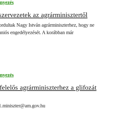
nyezés
szervezetek az agrárminisztertől
fordultak Nagy István agrárminiszterhez, hogy ne
uniós engedélyezését. A korábban már
nyezés
elelős agrárminiszterhez a glifozát
1.miniszter@am.gov.hu