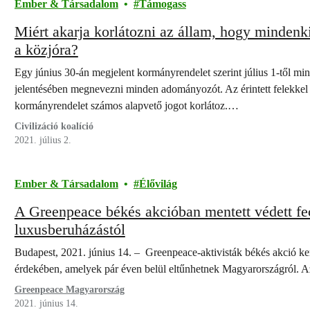
Ember & Társadalom
Támogass
Miért akarja korlátozni az állam, hogy mindenk
a közjóra?
Egy június 30-án megjelent kormányrendelet szerint július 1-től min
jelentésében megnevezni minden adományozót. Az érintett felekkel va
kormányrendelet számos alapvető jogot korlátoz.…
Civilizáció koalíció
2021. július 2.
Ember & Társadalom
Élővilág
A Greenpeace békés akcióban mentett védett fec
luxusberuházástól
Budapest, 2021. június 14. – Greenpeace-aktivisták békés akció ker
érdekében, amelyek pár éven belül eltűnhetnek Magyarországról. A
Greenpeace Magyarország
2021. június 14.