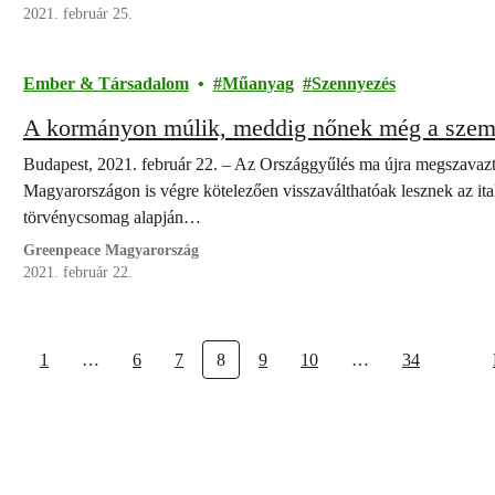
2021. február 25.
Ember & Társadalom
Műanyag
Szennyezés
A kormányon múlik, meddig nőnek még a szemét
Budapest, 2021. február 22. – Az Országgyűlés ma újra megszavazt
Magyarországon is végre kötelezően visszaválthatóak lesznek az i
törvénycsomag alapján…
Greenpeace Magyarország
2021. február 22.
1
…
6
7
8
9
10
…
34