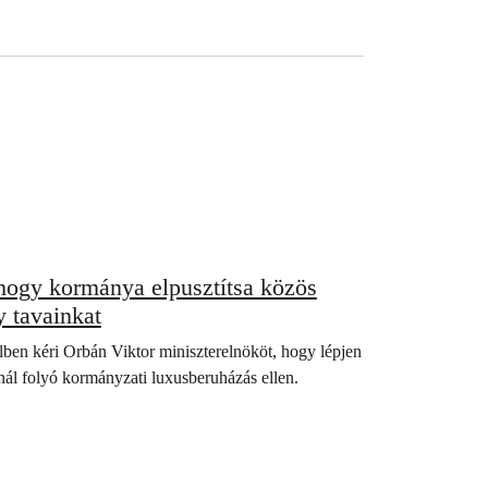
 hogy kormánya elpusztítsa közös
y tavainkat
lben kéri Orbán Viktor miniszterelnököt, hogy lépjen
nál folyó kormányzati luxusberuházás ellen.