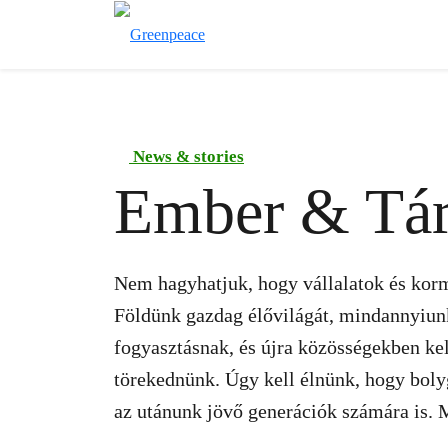
News & stories
Ember & Tá
Nem hagyhatjuk, hogy vállalatok és korm
Földünk gazdag élővilágát, mindannyiunk 
fogyasztásnak, és újra közösségekben kell
törekednünk. Úgy kell élnünk, hogy boly
az utánunk jövő generációk számára is. M