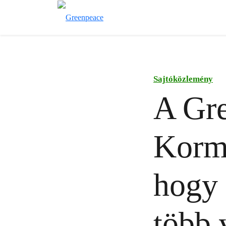
Sajtóközlemény
A Gre
Kormá
hogy 
több 