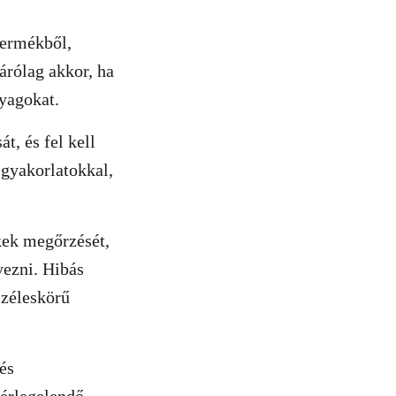
termékből,
árólag akkor, ha
nyagokat.
t, és fel kell
 gyakorlatokkal,
kek megőrzését,
yezni. Hibás
széleskörű
és