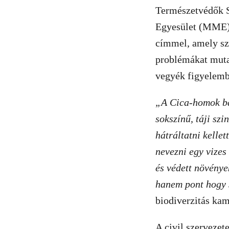
Természetvédők 
Egyesület (MME) 
címmel, amely sze
problémákat muta
vegyék figyelemb
„A Cica-homok bán
sokszínű, táji sz
hátráltatni kelle
nevezni egy vizes
és védett növénye
hanem pont hogy 
biodiverzitás kam
A civil szervezet