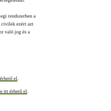
érlegelendő.
legi rendszerben a
civilek ezért azt
z való jog és a
érhető el
.
 itt érhető el
.