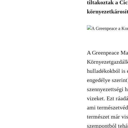
tiltakoztak a Ci
környezetkárosít
A Greenpeace Mag
Környezetgazdálk
hulladékokból is e
engedélye szerint
szennyezettségi ha
vizeket. Ezt ráad
ami természetvéde
természet már vis
szempontból tehát