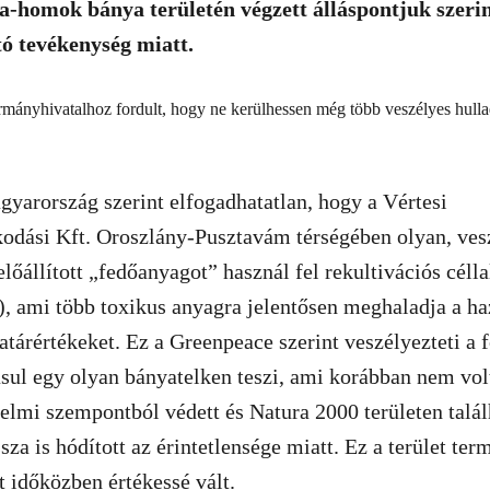
ca-homok bánya területén végzett álláspontjuk szeri
ó tevékenység miatt.
yarország szerint elfogadhatatlan, hogy a Vértesi
odási Kft. Oroszlány-Pusztavám térségében olyan, ves
lőállított „fedőanyagot” használ fel rekultivációs célla
), ami több toxikus anyagra jelentősen meghaladja a ha
tárértékeket. Ez a Greenpeace szerint veszélyezteti a fe
ásul egy olyan bányatelken teszi, ami korábban nem vol
lmi szempontból védett és Natura 2000 területen találh
sza is hódított az érintetlensége miatt. Ez a terület te
 időközben értékessé vált.