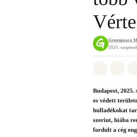
Vért
Greenpeace M
2025. szeptem
Megosztás it
Megosz
Budapest, 2025. 
es védett terüle
hulladékokat ta
szerint, hiába r
fordult a cég en