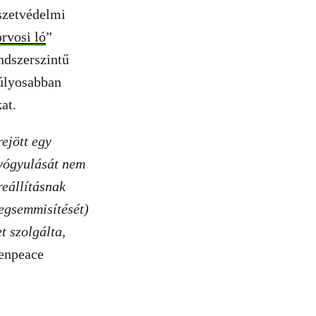
szetvédelmi
rvosi ló
”
ndszerszintű
súlyosabban
at.
ejött egy
 gyógyulását nem
reállításnak
megsemmisítését)
t szolgálta,
eenpeace