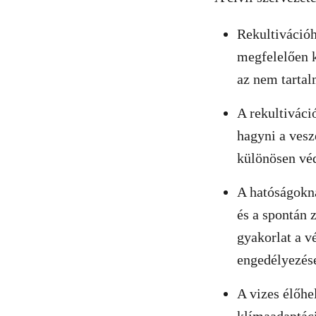
Rekultivációh
megfelelően k
az nem tartal
A rekultiváci
hagyni a vesz
különösen véde
A hatóságokna
és a spontán 
gyakorlat a v
engedélyezés
A vizes élőhe