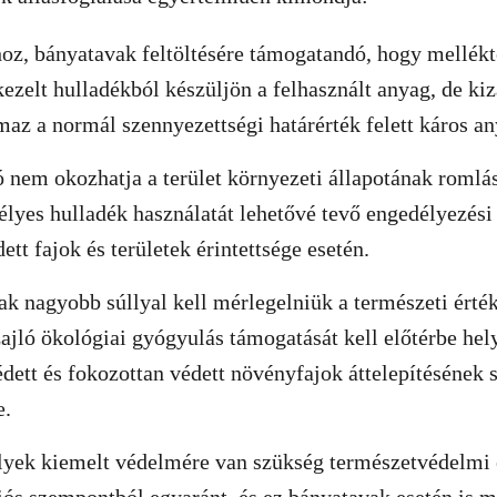
oz, bányatavak feltöltésére támogatandó, hogy mellék
ezelt hulladékból készüljön a felhasznált anyag, de kiz
maz a normál szennyezettségi határérték felett káros a
ó nem okozhatja a terület környezeti állapotának romlásá
élyes hulladék használatát lehetővé tevő engedélyezési
tt fajok és területek érintettsége esetén.
k nagyobb súllyal kell mérlegelniük a természeti érté
zajló ökológiai gyógyulás támogatását kell előtérbe hel
édett és fokozottan védett növényfajok áttelepítésének 
e.
lyek kiemelt védelmére van szükség természetvédelmi 