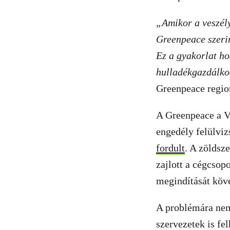
„Amikor a veszély
Greenpeace szerin
Ez a gyakorlat hos
hulladékgazdálko
Greenpeace regio
A Greenpeace a Vé
engedély felülvi
fordult
. A zöldsz
zajlott a cégcsop
megindítását köv
A problémára nem
szervezetek is f