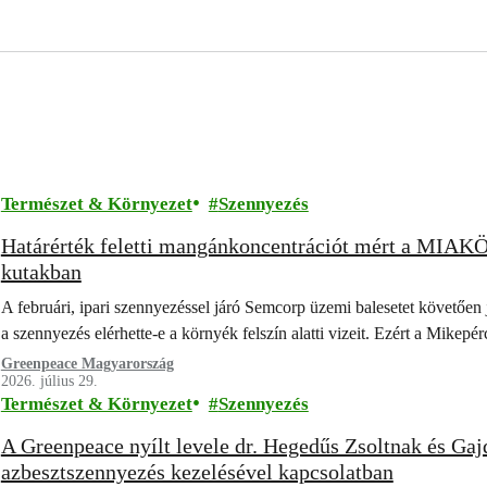
Természet & Környezet
Szennyezés
Határérték feletti mangánkoncentrációt mért a MIAKÖ
kutakban
A februári, ipari szennyezéssel járó Semcorp üzemi balesetet követően 
a szennyezés elérhette-e a környék felszín alatti vizeit. Ezért a Mike
Greenpeace Magyarország
2026. július 29.
Természet & Környezet
Szennyezés
A Greenpeace nyílt levele dr. Hegedűs Zsoltnak és Ga
azbesztszennyezés kezelésével kapcsolatban