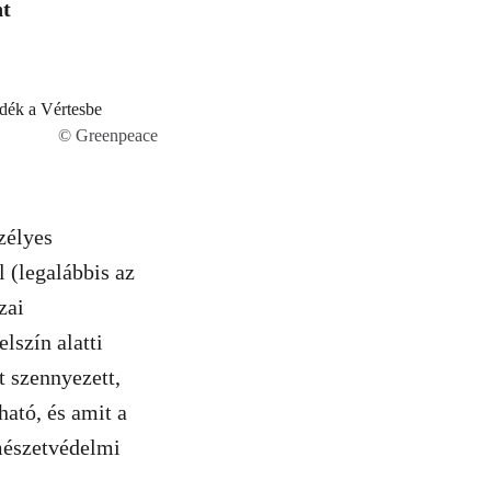
nt
© Greenpeace
zélyes
l (legalábbis az
zai
lszín alatti
t szennyezett,
ató, és amit a
rmészetvédelmi