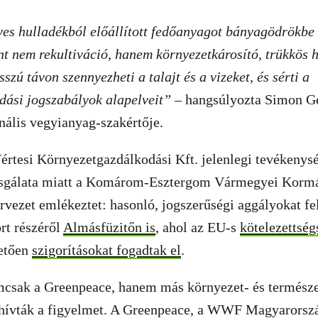
es hulladékból előállított fedőanyagot bányagödrökbe h
t nem rekultiváció, hanem környezetkárosító, trükkös 
szú távon szennyezheti a talajt és a vizeket, és sérti a
dási jogszabályok alapelveit”
– hangsúlyozta Simon Ge
nális vegyianyag-szakértője.
rtesi Környezetgazdálkodási Kft. jelenlegi tevékenysé
zsgálata miatt a Komárom-Esztergom Vármegyei Korm
ervezet emlékeztet: hasonló, jogszerűségi aggályokat fe
ort részéről
Almásfüzitőn is
, ahol az EU-s
kötelezettség
etően
szigorításokat fogadtak el
.
csak a Greenpeace, hanem más környezet- és termész
elhívták a figyelmet. A Greenpeace, a WWF Magyarorsz