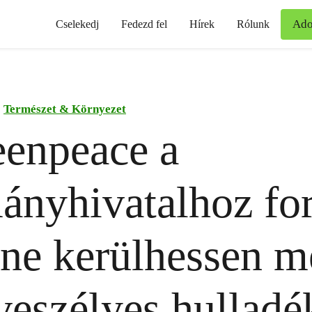
Ad
Cselekedj
Fedezd fel
Hírek
Rólunk
Természet & Környezet
enpeace a
nyhivatalhoz for
ne kerülhessen m
veszélyes hulladé