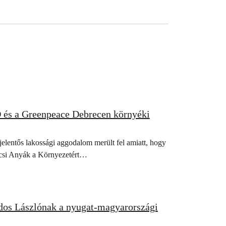
 és a Greenpeace Debrecen környéki
jelentős lakossági aggodalom merült fel amiatt, hogy
pércsi Anyák a Környezetért…
jdos Lászlónak a nyugat-magyarországi