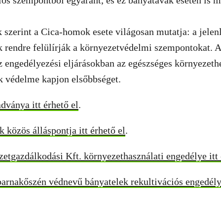
ós szempontból egyaránt, és ez bányatavak esetén is m
 szerint a Cica-homok esete világosan mutatja: a jelen
 rendre felülírják a környezetvédelmi szempontokat. A 
z engedélyezési eljárásokban az egészséges környezethe
k védelme kapjon elsőbbséget.
ványa itt érhető el
.
 közös álláspontja itt érhető el
.
etgazdálkodási Kft. környezethasználati engedélye itt 
arnakőszén védnevű bányatelek rekultivációs engedélye