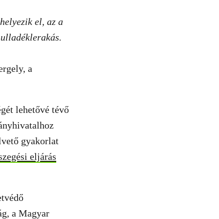
elyezik el, az a
hulladéklerakás.
rgely, a
gét lehetővé tévő
ányhivatalhoz
lvető gyakorlat
szegési eljárás
etvédő
ág, a Magyar