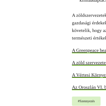
klímaadaptáci
A zöldszervezetek
gazdasági érdekek
követelik, hogy a
természeti értéke
A Greenpeace bead
A zöld szervezetek
A Vértesi Környez
Az Oroszlán VI. b
#
Szennyezés