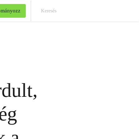
ományozz
Kere
dult,
ég
k a