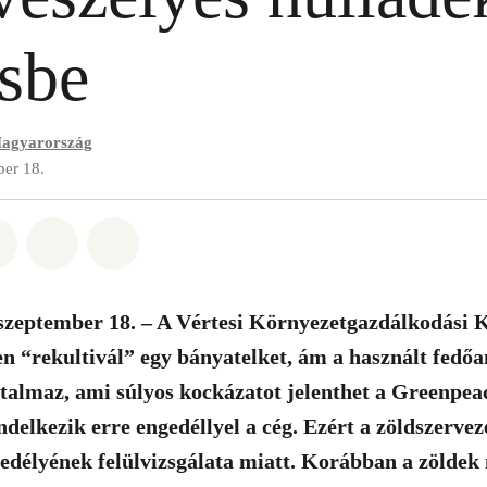
esbe
agyarország
ber 18.
t: Whatsapp
tás itt: Facebook
Megosztás itt: Twitter
Megosztás itt: Email
Share on Bluesky
szeptember 18. – A Vértesi Környezetgazdálkodási K
ten “rekultivál” egy bányatelket, ám a használt fedő
rtalmaz, ami súlyos kockázatot jelenthet a Greenpe
endelkezik erre engedéllyel a cég. Ezért a zöldszerve
gedélyének felülvizsgálata miatt. Korábban a zöldek