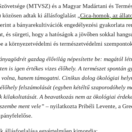
Szövetsége (MTVSZ) és a Magyar Madártani és Termé
közösen adtak ki állásfoglalást „
Cica-homok, az állato
rint a bányarekultivációk engedélyezési gyakorlata re
t, és sürgeti, hogy a hatóságok a jövőben sokkal hang
e a környezetvédelmi és természetvédelmi szempontok
yagödrét gazdag élővilág népesítette be: magától létr
inten is igen értékes vizes élőhely. A természet spontán
tt volna, hanem támogatni. Cinikus dolog ökológiai hely
 élőhely felszámolását (egyben kétéltű szaporodóhely 
k kilakoltatását. A beavatkozás nem az ökológiai érdeke
szembe ment vele”
– nyilatkozta Pribéli Levente, a Gr
pányfelelőse.
ek állásfoglalása egyértelműen kimondja: