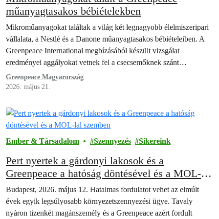
műanyagtasakos bébiételekben
Mikroműanyagokat találtak a világ két legnagyobb élelmiszeripari
vállalata, a Nestlé és a Danone műanyagtasakos bébiételeiben. A
Greenpeace International megbízásából készült vizsgálat
eredményei aggályokat vetnek fel a csecsemőknek szánt
termékekkel kapcsolatban.
Greenpeace Magyarország
2026. május 21.
Ember & Társadalom
Szennyezés
Sikereink
Pert nyertek a gárdonyi lakosok és a
Greenpeace a hatóság döntésével és a MOL-lal
szemben
Budapest, 2026. május 12. Hatalmas fordulatot vehet az elmúlt
évek egyik legsúlyosabb környezetszennyezési ügye. Tavaly
nyáron tizenkét magánszemély és a Greenpeace azért fordult