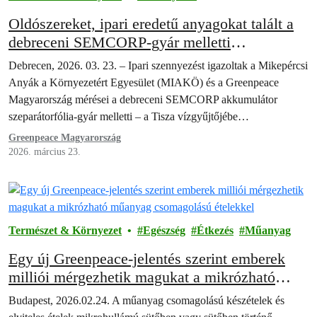
Oldószereket, ipari eredetű anyagokat talált a
debreceni SEMCORP-gyár melletti
vízfolyásban a MIAKÖ és a Greenpeace
Debrecen, 2026. 03. 23. – Ipari szennyezést igazoltak a Mikepércsi
Anyák a Környezetért Egyesület (MIAKÖ) és a Greenpeace
Magyarország mérései a debreceni SEMCORP akkumulátor
szeparátorfólia-gyár melletti – a Tisza vízgyűjtőjébe…
Greenpeace Magyarország
2026. március 23.
Természet & Környezet
Egészség
Étkezés
Műanyag
Egy új Greenpeace-jelentés szerint emberek
milliói mérgezhetik magukat a mikrózható
műanyag csomagolású ételekkel
Budapest, 2026.02.24. A műanyag csomagolású készételek és