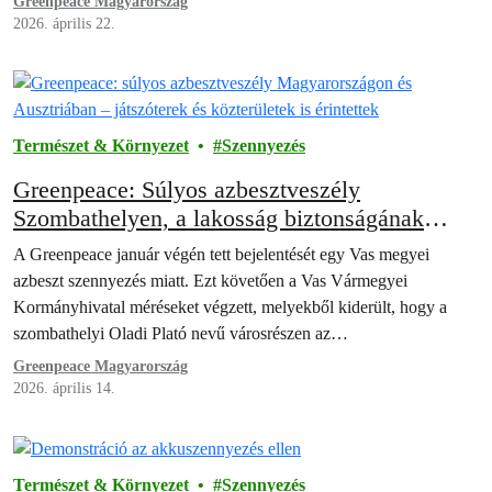
Greenpeace Magyarország
2026. április 22.
Természet & Környezet
Szennyezés
Greenpeace: Súlyos azbesztveszély
Szombathelyen, a lakosság biztonságának
érdekében azonnali intézkezdésre van szükség
A Greenpeace január végén tett bejelentését egy Vas megyei
azbeszt szennyezés miatt. Ezt követően a Vas Vármegyei
Kormányhivatal méréseket végzett, melyekből kiderült, hogy a
szombathelyi Oladi Plató nevű városrészen az…
Greenpeace Magyarország
2026. április 14.
Természet & Környezet
Szennyezés