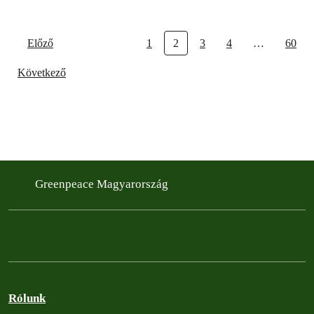
Előző
1
2
3
4
…
60
Következő
Greenpeace Magyarország
Rólunk