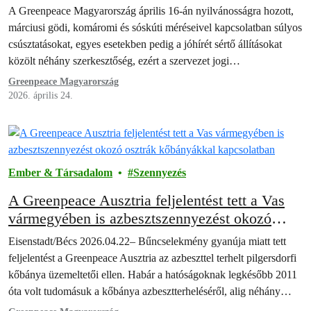
szemben
A Greenpeace Magyarország április 16-án nyilvánosságra hozott,
márciusi gödi, komáromi és sóskúti méréseivel kapcsolatban súlyos
csúsztatásokat, egyes esetekben pedig a jóhírét sértő állításokat
közölt néhány szerkesztőség, ezért a szervezet jogi…
Greenpeace Magyarország
2026. április 24.
Ember & Társadalom
Szennyezés
A Greenpeace Ausztria feljelentést tett a Vas
vármegyében is azbesztszennyezést okozó
osztrák kőbányákkal kapcsolatban
Eisenstadt/Bécs 2026.04.22– Bűncselekmény gyanúja miatt tett
feljelentést a Greenpeace Ausztria az azbeszttel terhelt pilgersdorfi
kőbánya üzemeltetői ellen. Habár a hatóságoknak legkésőbb 2011
óta volt tudomásuk a kőbánya azbesztterheléséről, alig néhány…