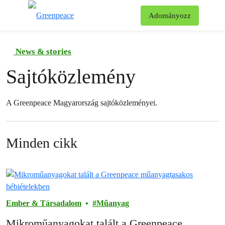
Ke
Adományozz
Menü
News & stories
Sajtóközlemény
A Greenpeace Magyarország sajtóközleményei.
Minden cikk
Ember & Társadalom
Műanyag
Mikroműanyagokat talált a Greenpeace