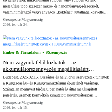
elviteles ételek mikrohullámú sütőben vagy sütőben történő
melegítése több százezer mikro- és nanoműanyag-részecskét,
valamint mérgező vegyi anyagok „koktélját” juttathatja közvetlenül
az ételbe –…
Greenpeace Magyarország
2026. február 24.
Ember & Társadalom
Szennyezés
Nem vagyunk feláldozhatók – az
akkumulátorszennyezés megállításáért
tüntettek civilek a Külügyminisztériumnál
Budapest, 2026.02.15. Országos és helyi civil szervezetek tüntettek
a Külgazdasági- és Külügyminisztérium épületénél vasárnap.
Számtalan megnyert bírósági per, hatóság által megállapított
jogsértés, üzemek környékén kimutatott akkumulátoripari
szennyezés ellenére a civilek…
Greenpeace Magyarország
2026. február 15.