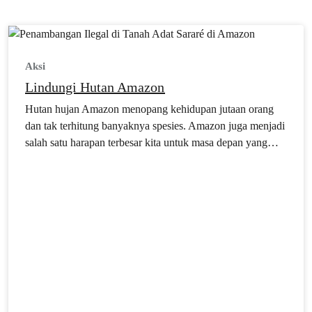
Aksi
Lindungi Hutan Amazon
Hutan hujan Amazon menopang kehidupan jutaan orang
dan tak terhitung banyaknya spesies. Amazon juga menjadi
salah satu harapan terbesar kita untuk masa depan yang
layak huni, karena seluruh kehidupan di Bumi bergantung
pada kemampuan hutan hujan ini dalam mengatur iklim
dan pola cuaca. Desak para pemimpin dunia yang
menghadiri COP 30 untuk menghormati Amazon.