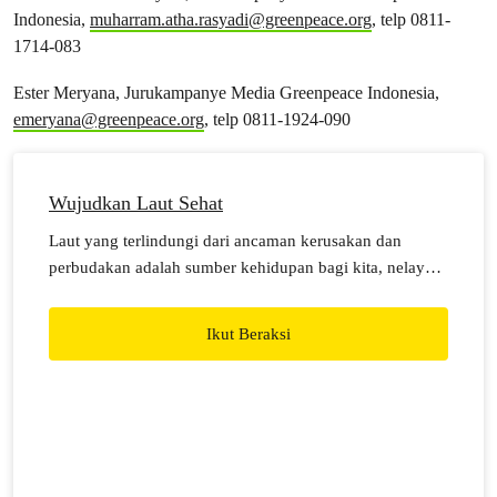
Indonesia,
muharram.atha.rasyadi@greenpeace.org
, telp 0811-
1714-083
Ester Meryana, Jurukampanye Media Greenpeace Indonesia,
emeryana@greenpeace.org
, telp 0811-1924-090
Wujudkan Laut Sehat
Laut yang terlindungi dari ancaman kerusakan dan
perbudakan adalah sumber kehidupan bagi kita, nelayan,
serta hewan dan tanaman laut. Ayo, kita wujudkan laut
sehat bersama!
Ikut Beraksi