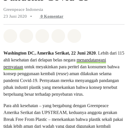
Greenpeace Indonesia
23 Juni 2020
•
0
Komentar
Bagikan di Whatsapp
Bagikan di Facebook
Bagikan di Twitter
Bagikan melalui Email
Share on Bluesky
Washington DC, Amerika Serikat, 22 Juni 2020
. Lebih dari 115
ahli kesehatan dari delapan belas negara
menandatangani
pernyataan
untuk meyakinkan para peritel dan konsumen bahwa
konsep penggunaan kembali (
reuse
) aman dilakukan selama
pandemi Covid-19. Pernyataan mereka menyanggah pandangan
pihak industri plastik yang menekankan bahwa konsep tersebut
berpeluang besar terhadap penyebaran virus.
Para ahli kesehatan – yang bergabung dengan Greenpeace
Amerika Serikat dan UPSTREAM, keduanya anggota gerakan
Break Free From Plastic – menekankan bahwa plastik sekali pakai
tidak lebih aman dari wadah yang dapat digunakan kembali