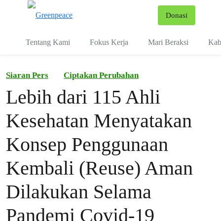
Fo
Donasi
Menu
Tentang Kami
Fokus Kerja
Mari Beraksi
Kab
Siaran Pers
Ciptakan Perubahan
Lebih dari 115 Ahli
Kesehatan Menyatakan
Konsep Penggunaan
Kembali (Reuse) Aman
Dilakukan Selama
Pandemi Covid-19