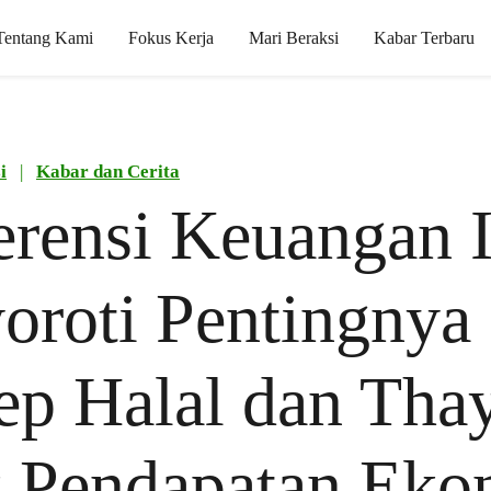
Tentang Kami
Fokus Kerja
Mari Beraksi
Kabar Terbaru
i
|
Kabar dan Cerita
rensi Keuangan 
roti Pentingnya
p Halal dan Tha
k Pendapatan Eko