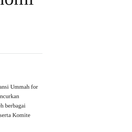
iansi Ummah for
uncurkan
eh berbagai
 serta Komite