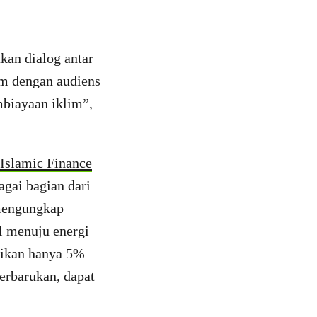
an dialog antar
im dengan audiens
mbiayaan iklim”,
Islamic Finance
gai bagian dari
 mengungkap
l menuju energi
sikan hanya 5%
terbarukan, dapat