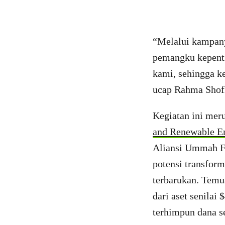
“Melalui kampany
pemangku kepenti
kami, sehingga k
ucap Rahma Shofi
Kegiatan ini meru
and Renewable E
Aliansi Ummah Fo
potensi transfor
terbarukan. Tem
dari aset senilai
terhimpun dana s