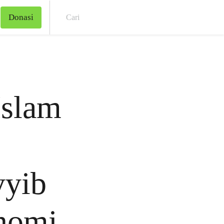
Donasi
Cari
Islam
yyib
nomi