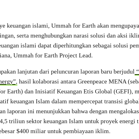
e keuangan islami, Ummah for Earth akan mengupayak
ngan, serta menghubungkan narasi solusi dan aksi ikl
euangan islami dapat diperhitungkan sebagai solusi pe
ana, Ummah for Earth Project Lead.
pakan lanjutan dari peluncuran laporan baru berjudul
“
nergy”,
hasil kolaborasi antara Greenpeace MENA (seba
r Earth) dan Inisiatif Keuangan Etis Global (GEFI),
matif keuangan Islam dalam mempercepat transisi globa
uan laporan ini menunjukkan bahwa dengan mengaloka
 $4,5 triliun sektor keuangan Islam untuk proyek energi 
ebesar $400 miliar untuk pembiayaan iklim.