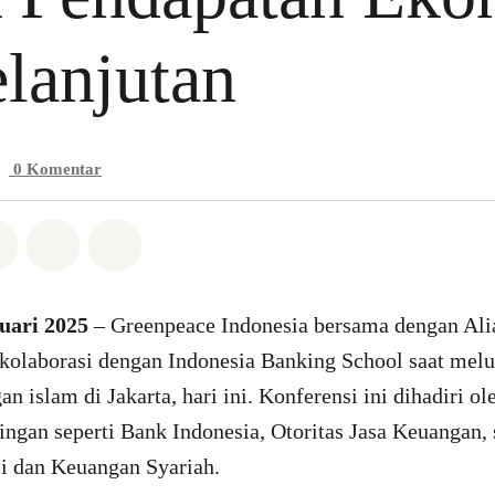
lanjutan
0
Komentar
Whatsapp
n di Facebook
Bagikan di Twitter
Bagikan melalui Email
Share on Bluesky
uari 2025
– Greenpeace Indonesia bersama dengan Al
kolaborasi dengan Indonesia Banking School saat mel
 islam di Jakarta, hari ini. Konferensi ini dihadiri ol
ngan seperti Bank Indonesia, Otoritas Jasa Keuangan,
i dan Keuangan Syariah.