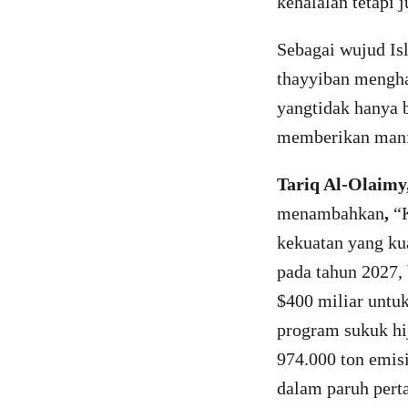
kehalalan tetapi 
Sebagai wujud I
thayyiban mengh
yangtidak hanya b
memberikan manfa
Tariq Al-Olaimy
menambahkan
,
“K
kekuatan yang kua
pada tahun 2027,
$400 miliar untuk
program sukuk hi
974.000 ton emis
dalam paruh pert