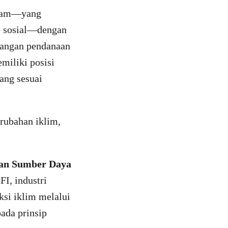
Islam—yang
ab sosial—dengan
jangan pendanaan
emiliki posisi
ang sesuai
erubahan iklim,
dan Sumber Daya
I, industri
si iklim melalui
ada prinsip