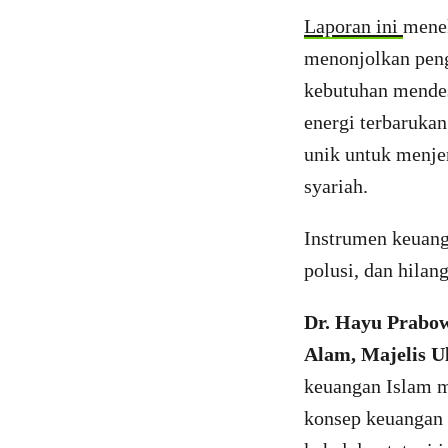
Laporan ini
menek
menonjolkan peng
kebutuhan mendes
energi terbarukan
unik untuk menje
syariah.
Instrumen keuanga
polusi, dan hila
Dr. Hayu Prabo
Alam, Majelis U
keuangan Islam m
konsep keuangan s