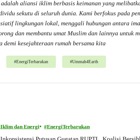
adalah aliansi iklim berbasis keimanan yang melibatka
ndividu sekutu di seluruh dunia. Kami berfokus pada p
isiatif lingkungan lokal, menggali hubungan antara ima
rong dan membantu umat Muslim dan lainnya untuk 
a
demi kesejahteraan rumah bersama kita
#
EnergiTerbarukan
#
Ummah4Earth
Iklim dan Energi
EnergiTerbarukan
Inkonsistensi Putusan Gugatan RUPTL, Koalisi Bersi