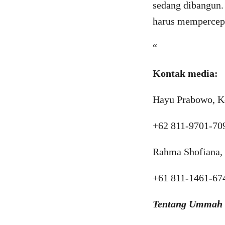
sedang dibangun.
harus mempercepat
“
Kontak media:
Hayu Prabowo, K
+62 811-9701-70
Rahma Shofiana, 
+61 811-1461-67
Tentang Ummah F