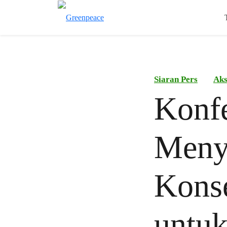
Siaran Pers
Aks
Konfe
Menyo
Konse
untu