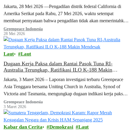
Tetap Perjuangkan Keadilan
Jakarta, 28 Mei 2026 —Pengadilan distrik federal California di
Amerika Serikat pada Rabu, 27 Mei 2026, waktu setempat
membuat pernyataan bahwa pengadilan tidak akan memerintahkan
Bumble Bee Foods untuk mengubah…
Greenpeace Indonesia
28 Mei 2026
Laut
Laut
Dugaan Kerja Paksa dalam Rantai Pasok Tuna RI-
Australia Terungkap, Ratifikasi ILO K-188 Makin
Mendesak
Jakarta, 3 Maret 2026 – Laporan investigasi terbaru Greenpeace
Asia Tenggara bersama Uniting Church in Australia, Synod of
Victoria and Tasmania, mengungkap dugaan indikasi kerja paksa
yang dialami 25 awak…
Greenpeace Indonesia
3 Maret 2026
Kabar dan Cerita
Demokrasi
Laut