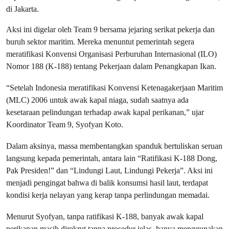
di Jakarta.
Aksi ini digelar oleh Team 9 bersama jejaring serikat pekerja dan
buruh sektor maritim. Mereka menuntut pemerintah segera
meratifikasi Konvensi Organisasi Perburuhan Internasional (ILO)
Nomor 188 (K-188) tentang Pekerjaan dalam Penangkapan Ikan.
“Setelah Indonesia meratifikasi Konvensi Ketenagakerjaan Maritim
(MLC) 2006 untuk awak kapal niaga, sudah saatnya ada
kesetaraan pelindungan terhadap awak kapal perikanan,” ujar
Koordinator Team 9, Syofyan Koto.
Dalam aksinya, massa membentangkan spanduk bertuliskan seruan
langsung kepada pemerintah, antara lain “Ratifikasi K-188 Dong,
Pak Presiden!” dan “Lindungi Laut, Lindungi Pekerja”. Aksi ini
menjadi pengingat bahwa di balik konsumsi hasil laut, terdapat
kondisi kerja nelayan yang kerap tanpa perlindungan memadai.
Menurut Syofyan, tanpa ratifikasi K-188, banyak awak kapal
perikanan masih direkrut tanpa prosedur jelas, hanya menggunakan