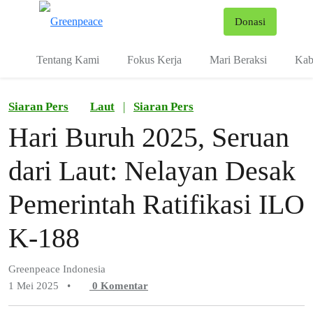
Fo
Donasi
Menu
Tentang Kami
Fokus Kerja
Mari Beraksi
Kab
Siaran Pers
Laut
|
Siaran Pers
Hari Buruh 2025, Seruan
dari Laut: Nelayan Desak
Pemerintah Ratifikasi ILO
K-188
Greenpeace Indonesia
1 Mei 2025
•
0
Komentar