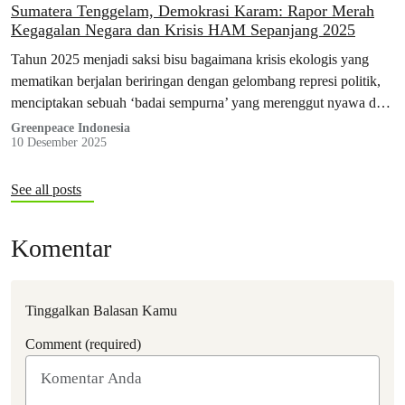
Sumatera Tenggelam, Demokrasi Karam: Rapor Merah
Kegagalan Negara dan Krisis HAM Sepanjang 2025
Tahun 2025 menjadi saksi bisu bagaimana krisis ekologis yang
mematikan berjalan beriringan dengan gelombang represi politik,
menciptakan sebuah ‘badai sempurna’ yang merenggut nyawa dan
membungkam suara rakyat secara sistematis.
Greenpeace Indonesia
10 Desember 2025
See all posts
Komentar
Tinggalkan Balasan Kamu
Comment (required)