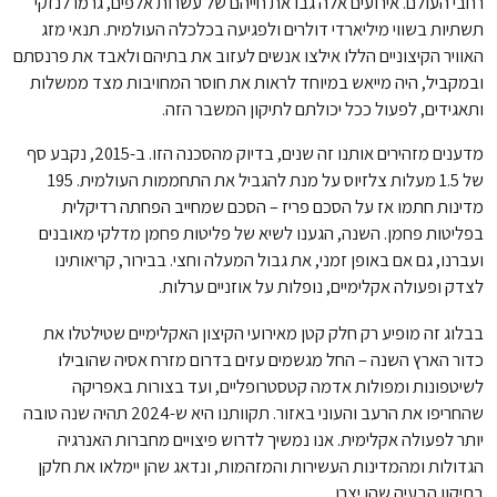
רחבי העולם. אירועים אלה גבו את חייהם של עשרות אלפים, גרמו לנזקי
תשתיות בשווי מיליארדי דולרים ולפגיעה בכלכלה העולמית. תנאי מזג
האוויר הקיצוניים הללו אילצו אנשים לעזוב את בתיהם ולאבד את פרנסתם
ובמקביל, היה מייאש במיוחד לראות את חוסר המחויבות מצד ממשלות
ותאגידים, לפעול ככל יכולתם לתיקון המשבר הזה.
מדענים מזהירים אותנו זה שנים, בדיוק מהסכנה הזו. ב-2015, נקבע סף
של 1.5 מעלות צלזיוס על מנת להגביל את התחממות העולמית. 195
מדינות חתמו אז על הסכם פריז – הסכם שמחייב הפחתה רדיקלית
בפליטות פחמן. השנה, הגענו לשיא של פליטות פחמן מדלקי מאובנים
ועברנו, גם אם באופן זמני, את גבול המעלה וחצי. בבירור, קריאותינו
לצדק ופעולה אקלימיים, נופלות על אוזניים ערלות.
בבלוג זה מופיע רק חלק קטן מאירועי הקיצון האקלימיים שטילטלו את
כדור הארץ השנה – החל מגשמים עזים בדרום מזרח אסיה שהובילו
לשיטפונות ומפולות אדמה קטסטרופליים, ועד בצורות באפריקה
שהחריפו את הרעב והעוני באזור. תקוותנו היא ש-2024 תהיה שנה טובה
יותר לפעולה אקלימית. אנו נמשיך לדרוש פיצויים מחברות האנרגיה
הגדולות ומהמדינות העשירות והמזהמות, ונדאג שהן יימלאו את חלקן
בתיקון הבעיה שהן יצרו.