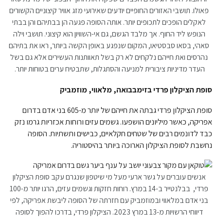
פאולו. תושבי האזורים החופיים יודעים שאירועי מזג אוויר קיצוניים הקשורים
לאקלים הופכים לתכופים יותר. אותה הסופה פגעה הן בבתיהם והן בבתי
הנופש ליד החוף. אך מלבד הגשם, גם אי-השוויון הוא קיצוני. תושבי וילה
סאהי, בסאו סבסטיאו, המקום שנפגע באופן הקשה ביותר, ראו את בתיהם
נהרסים ואת חייהם נלקחים לא רק בשל תאוותנות העשירים אלא גם בשל
העדר מדיניות ציבורית למניעה והסתגלות, שתבטיח ערים בטוחות יותר.
סופת הציקלון פרדי בזימבבואה, מלאווי, מוזמביק
סופת הציקלון פרדי גבתה את חייהם של יותר מ-605 בני אדם בדרום
אפריקה, כאשר מיליונים הושפעו. גשמים עזים ורוחות אכזריות גרמו נזק
כבד לדונמים רבים של שטחים חקלאיים, כבישים ותשתיות. הסופה
נחשבת לסופת הציקלון הארוכה ביותר בהיסטוריה.
אנשים עוברים על גשר ארעי מעל מי שיטפון שנגרם עקב סופת הציקלון
פרדי, בבלנטייר ב-14 במרץ. רוחות חזקות וגשמים עזים, הרגו יותר מ-100
בני אדם במלאווי ובמוזמביק עם חזרתה של הסופה ליבשת אפריקה, לפי
דיווחי הרשויות מ-13 במרץ 2023. הציקלון פרדי, בדרכו להפוך לסופה