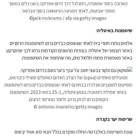
הארוכה ביותר שתועדה, התגלגל דרך דרום אפריקה בשני גלים במשך
מספר שבועות, לאחר הפגיעה הראשונה בסוף פברואר.
jack mcbrams / afp via getty images©
שיטפונות באיטליה
אלפים נותרו חסרי בית לאחר שגשמים כבדים גרמו לשיטפונות הרסניים
באזור הצפוני של איטליה. בצורות מהשנים הקודמות גרמו לכך שהקרקע
באזור מאפשרת פחות חלחול מים, מה שהחמיר את השיטפונות.
מפעילים מיוחדים (opsa) של הצלב האדום האיטלקי ומצילי כיבוי אש,
מסייעים לתושבים שנלכדו בבתיהם לאחר שגשמים כבדים גרמו לשיטפונות
באזור אמיליה רומאניה בצפון איטליה, ב-25 במאי 2023. השיטפונות
הקשים גרמו לנזק נרחב וליותר מתריסר הרוגים.
antonio masiello/getty images ©
שריפות יער בקנדה
עונת השריפות באלברטה החלה מוקדם בגלל תנאי מזג אוויר יבשים