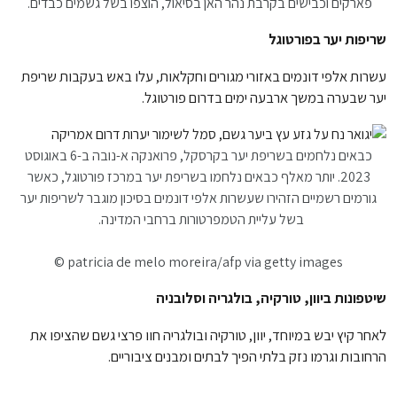
פארקים וכבישים בקרבת נהר האן בסיאול, הוצפו בשל גשמים כבדים.
שריפות יער בפורטוגל
עשרות אלפי דונמים באזורי מגורים וחקלאות, עלו באש בעקבות שריפת
יער שבערה במשך ארבעה ימים בדרום פורטוגל.
כבאים נלחמים בשריפת יער בקרסקל, פרואנקה א-נובה ב-6 באוגוסט
2023. יותר מאלף כבאים נלחמו בשריפת יער במרכז פורטוגל, כאשר
גורמים רשמיים הזהירו שעשרות אלפי דונמים בסיכון מוגבר לשריפות יער
בשל עליית הטמפרטורות ברחבי המדינה.
patricia de melo moreira/afp via getty images ©
שיטפונות ביוון, טורקיה, בולגריה וסלובניה
לאחר קיץ יבש במיוחד, יוון, טורקיה ובולגריה חוו פרצי גשם שהציפו את
הרחובות וגרמו נזק בלתי הפיך לבתים ומבנים ציבוריים.