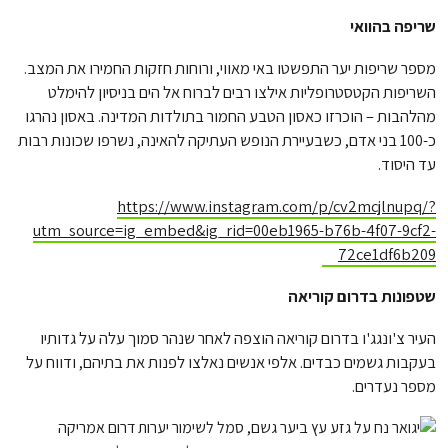
שריפה בהוואי
מספר שריפות יער התפשטו באי מאווי, ורוחות חזקות החמירו את המצב.
השריפות הקטסטרופליות אילצו רבים לברוח אל הים בניסיון להימלט
מהלהבות – הוכרזו כאסון הטבע החמור בתולדות המדינה. באסון נהרגו
כ-100 בני אדם, כשבעיירת הנופש העתיקה להאינה, נשרפו שכונות רבות
עד היסוד.
https://www.instagram.com/p/cv2mcjlnupq/?
utm_source=ig_embed&ig_rid=00eb1965-b76b-4f07-9cf2-
72ce1df6b209
שטפונות בדרום קוריאה
העיר צ'ונגג'ו בדרום קוריאה הוצפה לאחר שנהר סמוך עלה על גדותיו
בעקבות גשמים כבדים. אלפי אנשים נאלצו לפנות את בתיהם, ודווח על
מספר נעדרים.