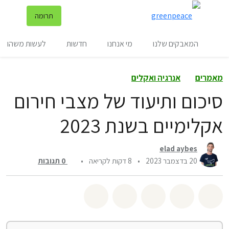
שינ
תרומה
תפריט
המאבקים שלנו
מי אנחנו
חדשות
לעשות משהו
מאמרים
אנרגיה ואקלים
סיכום ותיעוד של מצבי חירום
אקלימיים בשנת 2023
elad aybes
20 בדצמבר 2023
•
8 דקות לקריאה
•
0
תגובות
שיתוף whatsapp
שיתוף facebook
שיתוף twitter
שיתוף email
לשתף בbluesky