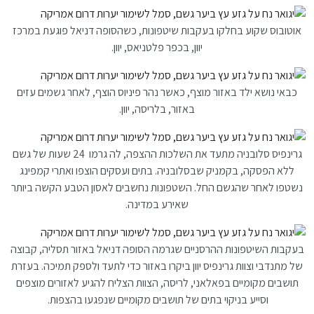
אוטובוס שקוע בחלקו בעקבות שיטפונות, כשהסופה דניאל פוגעת במרכז
יוון, בכפר פלטניאס, יוון.
כבאי נושא ילד באזור מוצף, כאשר נהר פיניוס הוצף, לאחר גשמים עזים
באזור, בלריסה, יוון.
גרינפיס סלובניה מתעד את השלכות ההצפה, לה גרמו 24 שעות של גשם
ללא הפסקה, בקמניק שבסלובניה. בתים ועסקים הוצפו ואתרי קמפינג
נשטפו לאחר שהגשם החל. השטפונות נחשבים לאסון הטבע הקשה ביותר
שאירע במדינה.
בעקבות השיטפונות ההרסניים שגרמה הסופה דניאל באזור תסליה, קבוצה
של מתנדבי וצוות גרינפיס יוון ביקרו באזור כדי לתעד ולספק תמיכה. בעזרת
תושבים מקומיים בפאלאני, לריסה, הצוות הצליח להגיע לאזורים מוצפים
וסייע בניקוי בתים של תושבים מקומיים שנפגעו בהצפות.