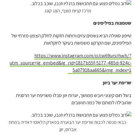
מרכז קניות מוצף, הונג קונג.
שטפונות בפיליפינים
טייפון סאולה הביא גשמים עזים ורוחות חזקות לחלק הצפון-מזרחי של
הפיליפינים, שם הקרקע משמשת בעיקר לחקלאות.
https://www.instagram.com/p/cw69ursrhwh/?
utm_source=ig_embed&ig_rid=1817b55f-5177-485d-924c-
5a07918aa665&img_index=1
שריפת יער ביוון
בשל חום קיצוני ויובש ממושך, יערות יוון סבלו משריפת יער הרסנית
שהובילה למותם של כמה תושבים.
כבאי מנסה לכבות שריפת יער הבוערת בפארק הלאומי דאדיה במחוז
אברוס, יוון.