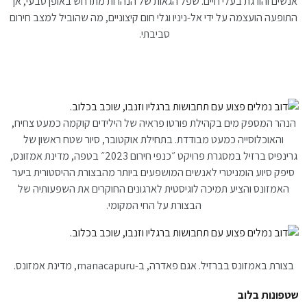
אנשים והורגת בעלי חיים. שפל הגאות של הנהרות מתרחש באופן טבעי, אך
התופעה הועצמה על ידי אל-ניניו וגלי חום קיצוניים, מה שהוביל למצב חירום
סביבתי.
הנהר המספק מים בקהילת פורטו פראיה של הילידים קוקמה ​​כמעט צחיח,
והאוכלוסייה כמעט מבודדת. בתחילת אוקטובר, סיור שטח ראשון של
גרינפיס ברזיל במסגרת פרויקט ״כנפי חירום 2023״ בטפה, מדינת אמזונס,
סיפק סיוע הומניטרי לאנשים המושפעים ביותר מהבצורת ההיסטורית ביער
האמזונס והציע תמיכה לוגיסטית לארגונים החוקרים את השפעותיה של
הבצורת על החי המקומי.
בצורת באמזונס בברזיל. אגם פאדרה, ב-manacapuru, מדינת אמזונס.
שטפונות בלוב