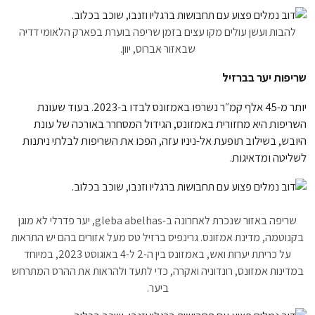
להבות ועשן עולים מקו עצים בזמן שריפה בוערת בפארק הלאומי דדיה
שבאזור אברוס, יוון.
שריפות יער בברזיל
יותר מ-45 אלף קמ״ר נשרפו באמזונס לבדו ב-2023. בעוד שעונת
השריפות היא מחזורית באמזונס, הגידול המסחרר באורכה של עונת
היובש, בשילוב תופעת אל-ניניו עזה, הפכו את השריפות לבלתי ניתנות
לשליטה ומדאיגות.
שריפה באזור שנכרת לאחרונה ב-gleba abelhas, יער פדרלי לא מוגן
בקנוטמה, מדינת אמזונס. גרינפיס ברזיל טס מעל אזורים בהם יש התראות
על כריתת יערות ואש, באמזונס בין ה-2 ל-4 באוגוסט 2023, במיוחד
במדינות אמזונס, רונדוניה ואקרה, כדי לתעד ולהראות את ההרס המתרחש
ביער.