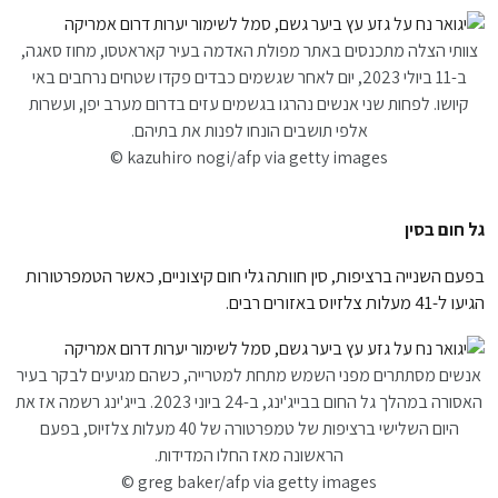
צוותי הצלה מתכנסים באתר מפולת האדמה בעיר קאראטסו, מחוז סאגה,
ב-11 ביולי 2023, יום לאחר שגשמים כבדים פקדו שטחים נרחבים באי
קיושו. לפחות שני אנשים נהרגו בגשמים עזים בדרום מערב יפן, ועשרות
אלפי תושבים הונחו לפנות את בתיהם.
kazuhiro nogi/afp via getty images ©
גל חום בסין
בפעם השנייה ברציפות, סין חוותה גלי חום קיצוניים, כאשר הטמפרטורות
הגיעו ל-41 מעלות צלזיוס באזורים רבים.
אנשים מסתתרים מפני השמש מתחת למטרייה, כשהם מגיעים לבקר בעיר
האסורה במהלך גל החום בבייג'ינג, ב-24 ביוני 2023. בייג'ינג רשמה אז את
היום השלישי ברציפות של טמפרטורה של 40 מעלות צלזיוס, בפעם
הראשונה מאז החלו המדידות.
greg baker/afp via getty images ©