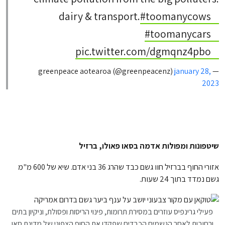
dairy & transport.
#toomanycows
#toomanycars
pic.twitter.com/dgmqnz4pbo
january 28,
— greenpeace aotearoa (@greenpeacenz)
2023
שיטפונות ומפולות אדמה בסאו פאולו, ברזיל
אזורי החוף בברזיל חוו גשם כבד שהרג 36 בני אדם. שיא של 600 מ"מ
גשם נמדד בתוך 24 שעות.
פעילי גרינפיס עוזרים במסירת תרומות, פינוי הריסות ופסולת, וניקיון בתים
ורחובות לאחר הגשמים הכבדים שפקדו את החוף הצפוני של מדינת סאו