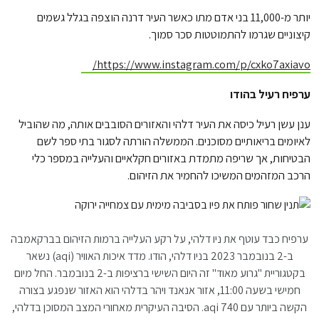
יותר מ-11,000 בני אדם מתו כאשר העיר דרנה הוצפה בגלל גשמים
קיצוניים שגרמו להתמוטטות סכר סמוך.
https://www.instagram.com/p/cxko7axiavo/
ערפיח רעיל בהודו
ענן עשן רעיל כיסה את העיר דלהי והאזורים הסובבים אותה, מה שהוביל
לאיומים בריאותיים מסוכנים. הממשלה הורתה לסגור בתי ספר לשם
הבטיחות, אך שריפה מתמדת באזורים חקלאיים והעלייה במספר כלי
הרכב המזהמים המשיכו להחמיר את הזיהום.
ערפיח כבד עוטף את ניו דלהי, על רקע העלייה ברמות הזיהום בברקאמבה
ב-2 בנובמבר 2023 בניו דלהי, הודו. מדד איכות האוויר (aqi) נשאר
בקטגוריית "גרוע מאוד" זה היום השישי ברציפות ב-2 בנובמבר. החל מיום
חמישי בשעה 11:00, אזור אנאנד ויהר בדלהי הוא האזור שנפגע בצורה
הקשה ביותר עם aqi 740. הסיבה העיקרית מאחורי המצב המסוכן בדלהי,