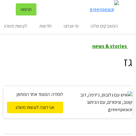
שינ
תרומה
תפריט
המאבקים שלנו
מי אנחנו
חדשות
לעשות משהו
news & stories
גז
לומדה: המצוד אחר המתאן
אני רוצה לעשות משהו