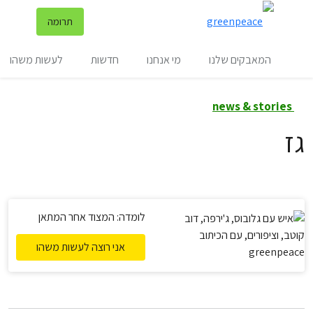
שינ
תרומה
תפריט
המאבקים שלנו
מי אנחנו
חדשות
לעשות משהו
news & stories
גז
לומדה: המצוד אחר המתאן
אני רוצה לעשות משהו