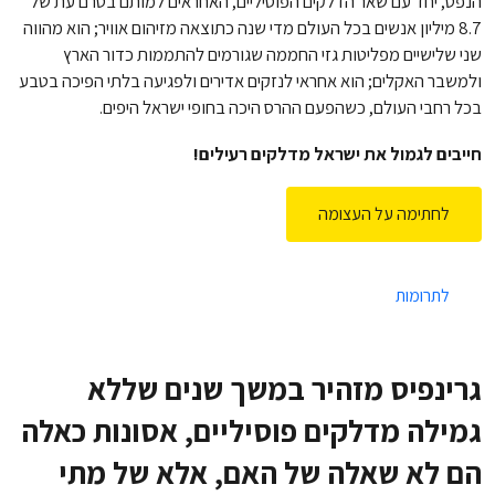
הנפט, יחד עם שאר הדלקים הפוסיליים, האחראים למותם בטרם עת של
8.7 מיליון אנשים בכל העולם מדי שנה כתוצאה מזיהום אוויר; הוא מהווה
שני שלישיים מפליטות גזי החממה שגורמים להתממות כדור הארץ
ולמשבר האקלים; הוא אחראי לנזקים אדירים ולפגיעה בלתי הפיכה בטבע
בכל רחבי העולם, כשהפעם ההרס היכה בחופי ישראל היפים.
חייבים לגמול את ישראל מדלקים רעילים!
לחתימה על העצומה
לתרומות
גרינפיס מזהיר במשך שנים שללא
גמילה מדלקים פוסיליים, אסונות כאלה
הם לא שאלה של האם, אלא של מתי