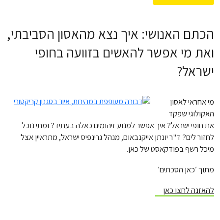
הכתם האנושי: איך נצא מהאסון הסביבתי,
ואת מי אפשר להאשים בזוועה בחופי
ישראל?
מי אחראי לאסון
האקולוגי שפקד
את חופי ישראל? איך אפשר למנוע זיהומים כאלה בעתיד? ומתי נוכל
לחזור לים? ד"ר יונתן אייקנבאום, מנהל גרינפיס ישראל, מתראיין אצל
מיכל רשף בפודקאסט של כאן.
מתוך ׳כאן הסכתים׳
להאזנה לחצו כאן