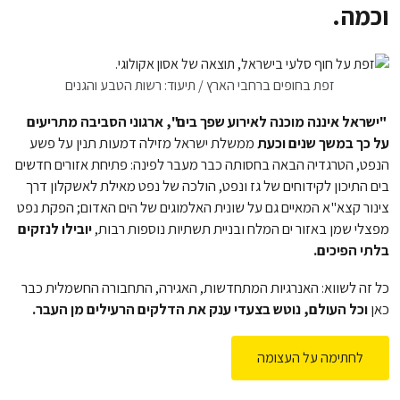
וכמה.
זפת בחופים ברחבי הארץ / תיעוד: רשות הטבע והגנים
"ישראל איננה מוכנה לאירוע שפך בים", ארגוני הסביבה מתריעים
על כך במשך שנים וכעת
ממשלת ישראל מזילה דמעות תנין על פשע
הנפט, הטרגדיה הבאה בחסותה כבר מעבר לפינה: פתיחת אזורים חדשים
בים התיכון לקידוחים של גז ונפט, הולכה של נפט מאילת לאשקלון דרך
צינור קצא"א המאיים גם על שונית האלמוגים של הים האדום; הפקת נפט
מפצלי שמן באזור ים המלח ובניית תשתיות נוספות רבות,
יובילו לנזקים
בלתי הפיכים.
כל זה לשווא: האנרגיות המתחדשות, האגירה, התחבורה החשמלית כבר
כאן
וכל העולם, נוטש בצעדי ענק את הדלקים הרעילים מן העבר.
לחתימה על העצומה