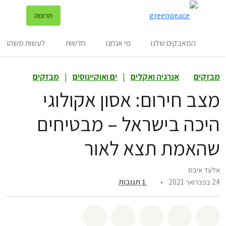
שינ
תרומה
תפריט
המאבקים שלנו
מי אנחנו
חדשות
לעשות משהו
מבזקים
אנרגיה ואקלים
|
ים ואוקיינוסים
|
מבזקים
מצב חירום: אסון אקולוגי
היכה בישראל – מבטיחים
שהאמת תצא לאור
אלעד איבס
24 בפברואר 2021
•
1
תגובות
שיתוף whatsapp
שיתוף facebook
שיתוף twitter
שיתוף email
לשתף בbluesky