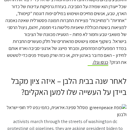
שכל ייעודן הוא שמירה על הסביבה. בעזרת גרפיקות עדינות של כדור
הארץ, טבע, אנשים מחייכים ושימוש במילים יפות דוגמת "קיימות",
"אחריות" ו"מחוייבות" מציירות החברות תמונה פסטורלית שאינה נאמנה
למציאות בשטח הכוללת שיאניות פליטות גזי חממה, זיהום, ניצול הרסני
של משאבי טבע וחמור לא פחות – הטעייה מכוונת של הציבור
בישראל. בשקוף אספו ציטוטים מהאתרים של חלק מעשרים החברות
במדד המפעלים המזהמים, ומבחר מייצג של ארגוני סביבה וארזו אותם
לחידון – האם מדובר בארגון ירוק, או כזה שרק מעמיד פנים כדי לטשטש
את הנזק?
כנסו וגלו.
לאחר שנה בבית הלבן – איזה ציון מקבל
ביידן על העשייה שלו למען האקלים?
activists march through the streets of washington dc
protesting oil pipelines. they are asking president biden to