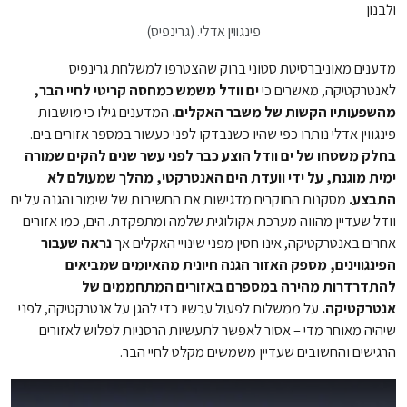
פינגווין אדלי. (גרינפיס)
מדענים מאוניברסיטת סטוני ברוק שהצטרפו למשלחת גרינפיס
לאנטרקטיקה, מאשרים כי
ים וודל משמש כמחסה קריטי לחיי הבר,
מהשפעותיו הקשות של משבר האקלים.
המדענים גילו כי מושבות
פינגווין אדלי נותרו כפי שהיו כשנבדקו לפני כעשור במספר אזורים בים.
בחלק משטחו של ים וודל הוצע כבר לפני עשר שנים להקים שמורה
ימית מוגנת, על ידי וועדת הים האנטרקטי, מהלך שמעולם לא
התבצע.
מסקנות החוקרים מדגישות את החשיבות של שימור והגנה על ים
וודל שעדיין מהווה מערכת אקולוגית שלמה ומתפקדת. הים, כמו אזורים
אחרים באנטרקטיקה, אינו חסין מפני שינויי האקלים אך
נראה שעבור
הפינגווינים, מספק האזור הגנה חיונית מהאיומים שמביאים
להתדרדרות מהירה במספרם באזורים המתחממים של
אנטרקטיקה.
על ממשלות לפעול עכשיו כדי להגן על אנטרקטיקה, לפני
שיהיה מאוחר מדי – אסור לאפשר לתעשיות הרסניות לפלוש לאזורים
הרגישים והחשובים שעדיין משמשים מקלט לחיי הבר.