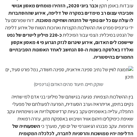
עובדות באופן תקין
וכבר ביוני 2020, הזהירו מומחים מאסון אנושי
וסביבתי עצום רב מימדים במקרה של דליפה, אירוע שההסתברות
לו עולה עם כל יום נוסף של הזנחה ושחיקה מסוכנת.
דוח שפורסם על
ידי גרינפיס מפרט את ההשלכות הקצרות וארוכות הטווח של אירוע דליפה
של הנפט במיכלית: הצפי עבור המיכלית
כ-220 מיליון ליטרים של נפט
שיישפכו לים האדום, אירוע שיגרום לנזק הגרוע פי 4 מאסון אקסון
ואלדז באלסקה בשנות ה-80 הנחשב לאחד האסונות הסביבתיים
החמורים בהיסטוריה.
שוקק חיים. תיעוד מהים האדום (גרינפיס)
בין ההשלכות הצפויות: פגיעה בגישתם של מיליוני בני אדם למי שתייה
נקיים בתימן, אריתראיה וערב הסעודית, הפרעה לפעולתם של מפעלי
התפלה, עלייה באשפוזים עקב בעיות קרדיווסקולריות או נשימתיות עקב
שאיפת כימיקלים וזיהום אוויר ושיבוש באספקת מזון, עזרה רפואית
ותרופות. עקב מבנהו הגיאוגרפי של ים סוף, מוערך כי
השפעותיה של
הדליפה יהיו ממושכות והרסניות לחברה, לכלכלה המקומית