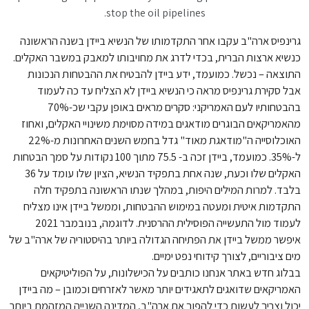
stop the oil pipelines.
גרינפיס ארה"ב עקבו אחר התקדמותו של הנשיא ביידן בשנה הראשונה
כנשיא ארצות הברית, בכדי לדרג את מחויבותו למאבק במשבר האקלים.
התוצאה – נכשל. כמועמד, ידע ביידן להבטיח את ההבטחות הנכונות
אבל סקירת גרינפיס מראה כי הנשיא ביידן לא הצליח עד כה לעמוד
בהבטחותיו לעם האמריקני: סקרים מראים באופן עקבי שכ-70%
מהאמריקאים הבוגרים מודאגים במידה מסוימת משינויי האקלים, ואחוז
האוכלוסייה ה"מודאגת מאוד" גדל בחמש השנים האחרונות מ-22%
ל-35%. כמועמד, ביידן זכה ב- 75.5 מתוך 100 נקודות על סמך הבטחות
האקלים שלו וכעת, שנה אחת בתפקיד הנשיא, הציון שלו עומד על 36
בלבד. למרות המילים היפות, במהלך שנתו הראשונה בתפקיד חלה
התקדמות איטית ומעטה במימוש ההבטחות, וממשל ביידן אינו מצליח
לעמוד מול התעשייה הפוסילית ההרסנית. לדוגמה, בנובמבר 2021
איפשר ממשל ביידן את הפתיחה הגדולה ביותר בהיסטוריה של ארה"ב של
מים ציבוריים, לצורך קידוחי נפט ימיים.
בבלוג חדש באתר אנחנו כותבים על הכישלונות, על הפוליטיקאים
האמריקאים שדואגים לתאגידים יותר מאשר לאזרחים וכמובן – מה ביידן
יכול וצריך לעשות כדי להפוך את ארה"ב, המדינה השנייה המזהמת ביותר