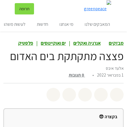
שינ
תרומה
תפריט
המאבקים שלנו
מי אנחנו
חדשות
לעשות משהו
מבזקים
אנרגיה ואקלים
|
ים ואוקיינוסים
|
פלסטיק
פצצה מתקתקת בים האדום
אלעד איבס
1 בפברואר 2022
•
0
תגובות
שיתוף whatsapp
שיתוף facebook
שיתוף twitter
שיתוף email
לשתף בbluesky
בקצרה 😎