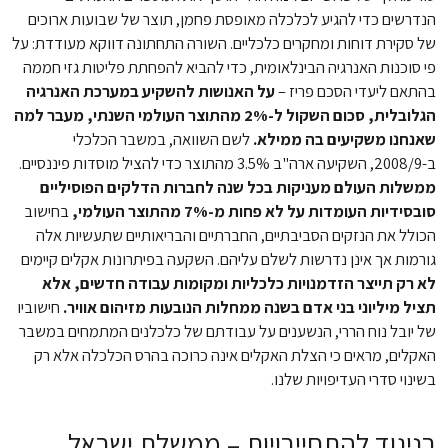
הנדרשים כדי להגיע לכלכלה מאופסת פחמן, תוצר של שבועות ארוכים
של סקירת דוחות ומחקרים כלכליים. השורה התחתונה דווקא מעודדת: על
פי סוכנות האנרגיה הבינלאומית, כדי להביא להפחתת פליטות גזי חממה
בהתאם ליעדי הסכם פריז –
על האנושות להשקיע במערכת האנרגיה
הגלובלית, סכום השקול ל-2% מהתוצר העולמי השנתי, מעבר למה
שאנחנו משקיעים בה ממילא.
לשם השוואה, במשבר הכלכלי
ב-2008/9, השקיעה ארה"ב 3.5% מהתוצר כדי להציל מוסדות פיננסיים.
ממשלות העולם מעניקות בכל שנה לחברות הדלקים הפוסיליים
סובסידיות העומדות על לא פחות מ-7% מהתוצר העולמי,
בחישוב
הכולל את הנזקים הסביבתיים, החברתיים והבריאותיים שתעשיות אלה
גורמות אך אינן נדרשות לשלם עליהם. השקעה בפיתרונות אקלים קיימים
לא רק תייצר הזדמנויות כלכליות ומקומות עבודה חדשים, אלא
תציל מיליוני בני אדם בשנה ממחלות הנובעות מזיהום אוויר.
חישוביו
של יובל נוח הררי, הנשענים על עבודתם של כלכלנים המתמחים במשבר
האקלים, מראים כי הצלת האקלים אינה כרוכה בהרס הכלכלה אלא רק
בשינוי סדרי העדיפויות שלנו.
בניגוד להתחייבויות – ממשלת ישראל