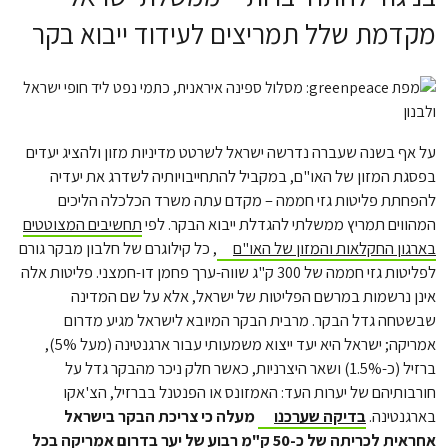
מקדמת שלל תמריצים לעידוד ייבוא בקר
על אף בשנה שעברה נדרשה ישראל לשרטט מדיניות מזון ולהציג יעדים
בפסגת המזון של האו"ם, במקביל להתחייבויותיה לשדרג את יעדיה
להפחתת פליטות גזי חממה – מקדם עתה משרד הכלכלה הליכים
המהווים תמריץ ממשלתי להגדלת ייבוא הבקר. לפי
תחשיבים המצוטטים
בארגון החקלאות והמזון של האו"ם
, כל קילוגרם של חלבון מבקר גורם
לפליטות גזי חממה של 300 ק"ג שווה-ערך פחמן דו-חמצני. פליטות אלה
אינן נרשמות במרשם הפליטות של ישראל, אלא על שם המדינה
שבשטחה גדל הבקר. מרבית הבקר המיובא לישראל מגיע מדרום
אמריקה; ישראל היא יעד ייצוא משמעותי עבור ארגנטינה (מעל 5%),
ברזיל (כ-1.5%) ושאר היצרניות, כאשר חלק ניכר מהבקר גדל על
חורבותיהם של יערות העד: האמזונס או הפנטנל בברזיל, הצ'אקו
בארגנטינה.
בדיקה שערכנו
מעלה כי צריכת הבקר בישראל
אחראית לכריתה של כ-50 ק"מ רבוע של יער בדרום אמריקה בכל