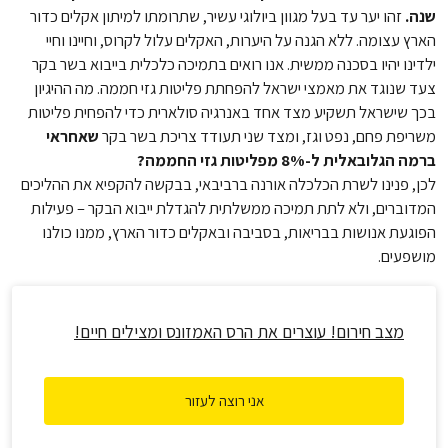
שנה.
זהו יער עד בעל מגוון ביולוגי עשיר, שתרומתו למיתון אקלים כדור
הארץ עצומה. ללא הגנה על היערות, האקלים עלול לקרוס, וחיינו וחיי
ילדינו יהיו בסכנה ממשית. אנו רואים בתמיכה כלכלית בייבוא בשר בקר
צעד שנוגד את מאמצי ישראל להפחתת פליטות גזי חממה. מה ההיגיון
בכך שישראל תשקיע מצד אחד באנרגיה סולארית כדי להפחית פליטות
משריפת פחם, נפט וגז, ומצד שני תעודד צריכת בשר בקר
שאחראי
ברמה הגלובאלית ל-8% מפליטות גזי החממה?
לכן, פנינו לשרת הכלכלה אורנה ברביבאי, בבקשה להקפיא את ההליכים
המדוברים, ולא לתת תמיכה ממשלתית להגדלת ייבוא הבקר – פעילות
הפוגעת אנושות בבריאות, בסביבה ובאקלים כדור הארץ, ממנו כולנו
מושפעים.
מצב חירום! עוצרים את הרס האמזונס ומצילים חיים!
אני רוצה לעזור