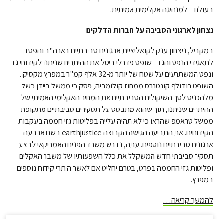
בעולם – למנהיגה אקלימית אמיתית.
נצחון לארגוני הסביבה על חברות הדלקים
במקביל, ניצחון ענק לקואליציית ארגונים סביבתיים בארה"ב והפסד
לתאגידי הנפט והגז – שופט פדרלי ביטל את ההיתרים שניתנו לקידוחי גז
ונפט המשתרעים על שטח של יותר מ-32 אלף קמ"ר במפרץ מקסיקו.
השופט רודולף קונטררס ממחוז קולומביה, פסק כי ממשל ביידן כשל
מלהכניס לסך השיקולים הסביבתיים את המחיר האקלימי האמיתי של
ההיתרים שניתנו, תוך שהוא מתבסס על תסקירים סביבתיים מתקופת
ממשל טראמפ שהראו כי לא תהיה עלייה בפליטות גזי חממה בעקבות
הקידוחים. את התביעה הגישה הקבוצה earthjustice בשם ארבעה
ארגונים סביבתיים נוספים. עתה, נדרש משרד הפנים האמריקאי לבצע
תסקיר סביבתי חדש המשקלל את כלל השפעותיו של משבר האקלים
ופליטות גזי החממה בפרט, בטרם יחליט אם לאשר היתרי קידוח נוספים
במפרץ.
להמשך קריאה…