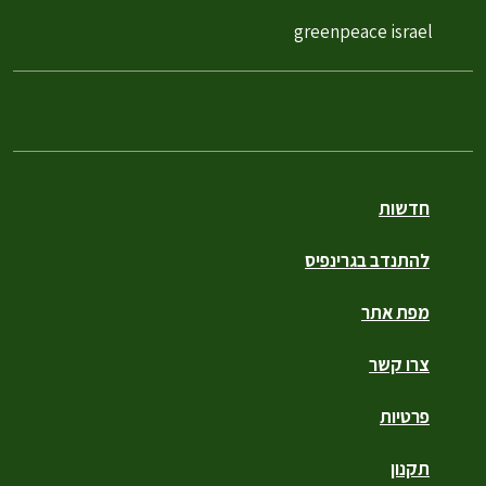
greenpeace israel
חדשות
להתנדב בגרינפיס
מפת אתר
צרו קשר
פרטיות
תקנון