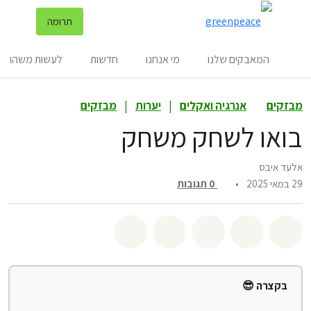
שינ
תרומה
תפריט
המאבקים שלנו
מי אנחנו
חדשות
לעשות משהו
מבזקים
אנרגיה ואקלים
|
יערות
|
מבזקים
בואו לשחק משחק
אלעד איבס
29 במאי 2025
•
0
תגובות
שיתוף whatsapp
שיתוף facebook
שיתוף twitter
שיתוף email
לשתף בbluesky
בקצרה 😎