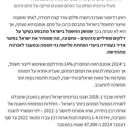
פעילי גרינפיס מוחים נגד הפחם ומונעים פריקה של פחם מזהם
ראיון רדיופוני שערכה השרה סילמן עורר קצת תהודה, לאחר שטענה
שייצור החשמל בישראל מתבסס ברובו על פחם. אומנם היא טעתה, אך
היא לא טעתה בכך
שמשק החשמל בישראל מתבסס בעיקר על
דלקים פוסיליים מזהמים – פחם וגז, מה שמותיר את ישראל בפיגור
אדיר בעמידה ביעדי הפחתת פליטות גזי חממה ובמעבר לאנרגיה
מתחדשת.
ב־2024 אומנם היווה הפחם רק 14% מהדלקים ששימשו לייצור חשמל,
אך ההבטחה לנטוש את הפחם המזהם, שעדיין אחראי על תמותה
מוקדמת של מאות ישראלים מידי שנה, לטובת חלופות נקיות יותר
ממשיכה להתעכב.
למרות שכבר ב-2018 חגגנו בגרינפיס ישראל ניצחון במאבק שהובלנו
לסגירת המפעל המזהם ביותר בישראל – היחידות הפחמיות הישנות של
אורות רבין בחדרה, שהיו אמורות להיסגר ב-2022 – לפי המשרד להגנת
הסביבה, יחידות 1-4 בתחנת הכוח אורות רבין עבדו מינואר 2022 עד סוף
דצמבר 2024 כ-47,000 שעות במצטבר.