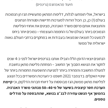
תיעוד מהאמזונס (גרינפיס)
בישראל, אולי תופתעו לגלות, דליפות המתאן מתעשיית הגז הן הנמוכות
בעולם (!) כן, כן. הכול הודות למערכות חדישות וסגורות! הנתונים
והתוצאות אותם פרסם משרד האנרגיה, מציגים את אחוזי הפליטות
הנמוכים ביותר בעולם של גז החממה העוצמתי – נמוכים יותר ביחס
לכמעט כל תוצאה שנמצאה בעבודות או במחקרים ברחבי העולם. גאווה
ישראלית של ממש!
הנתונים יוצאי הדופן הללו הובילו אותנו בגרינפיס ישראל לפני כ-4 שנים
לחקור את הנושא הסבוך אך החשוב – הפחתת פליטות מתאן נחשבת
לפעולה החשובה והמהירה ביותר למניעת ההשפעות החמורות ביותר של
שינויי האקלים. בדצמבר 2021 חשפנו כי הערכות המשרדים בכל הנוגע
לפליטות מתאן ממשק הגז מבוססות על דיווחי חברות הדלקים, וכי
קיימת
הערכת חסר קיצונית בשיעור של פי 40–50 מנתוני משרד האנרגיה.
בהמשך אף הגשנו עתירה לבג״צ בנושא, שהתבססה על מודלים
נוספים.