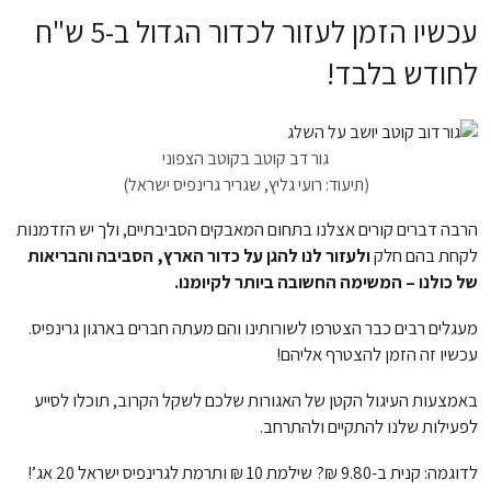
עכשיו הזמן לעזור לכדור הגדול ב-5 ש"ח
לחודש בלבד!
גור דב קוטב בקוטב הצפוני
(תיעוד: רועי גליץ, שגריר גרינפיס ישראל)
הרבה דברים קורים אצלנו בתחום המאבקים הסביבתיים, ולך יש הזדמנות
לקחת בהם חלק
ולעזור לנו להגן על כדור הארץ, הסביבה והבריאות
של כולנו – המשימה החשובה ביותר לקיומנו.
מעגלים רבים כבר הצטרפו לשורותינו והם מעתה חברים בארגון גרינפיס.
עכשיו זה הזמן להצטרף אליהם!
באמצעות העיגול הקטן של האגורות שלכם לשקל הקרוב, תוכלו לסייע
לפעילות שלנו להתקיים ולהתרחב.
לדוגמה: קנית ב-9.80 ₪? שילמת 10 ₪ ותרמת לגרינפיס ישראל 20 אג’!