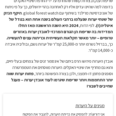
שריפות ענק ובצורות קשות שהוחרפו על ידי החרפת שינויי האקלים
בדומה למה שהיינו עדים אליו רק לאחרונה בהרי ירושלים, כך על פי ניתוח
של אוניברסיטת מרילנד בשיתוף עם global forest watch.
היקף הנזק
של שטחי יערות שנעלמו ברחבי העולם בשנה אחת הוא בגודל של
איטליה(!).
לפי הדוח,
2024 היא השנה הראשונה מאז החלו
המדידות בה שריפות הן הגורם המרכזי לאובדן יערות באזורים
טרופיים – יותר מאשר חקלאות תעשייתית וכריתות עצים לתעשייה.
כך, בברזיל נשרפו יותר מ-25,000 קמ"ר של יערות גשם, ובוליביה איבדה
כ-14,000 קמ”ר.
אובדן היערות פירושו הרס ביתם של אינספור זנים של צמחים ובעלי חיים,
והוא גם מחריף את שינויי האקלים. היערות מווסתים את הטמפרטורה
וסופגים פחמן דו-חמצני, ולכן בצורה הפשוטה ביותר,
פחות יערות שווה
יותר התחממות ויותר שריפות שיגרמו לעוד אובדן יערות – מעגל
שחייבים לשבור!
מגינים על היערות
אני דורש\ת: להפסיק את כריתת היערות, להגביר את הפיקוח