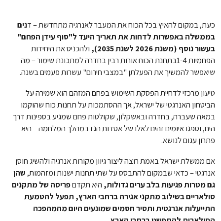
כעת, במקום להאיץ בכל הכוח את המעבר לאנרגיה מתחדשת – ד
נים
בממשלה באפשרות לדחות את תאריך היעד ל"סוף עידן הפחם"
בעשור נוסף (משנת 2026 לשנת 2035),
ולהכניס את היחידות
הפחמיות 1-4בתחנת הכוח אורות רבין בחדרה למתכונת שימור – מה
שיאפשר להמשיך את הפעלתן "במצבי חירום" עשרות פעמים בשנה.
טיעון מרכזי לדחיית הפסקת השימוש בפחם המזהם הוא שמירה על
הביטחון האנרגטי של ישראל, אך ההסתמכות על תחנות כוח שהוקמו
במאה שעברה, בחדרה ובאשקלון, שקולטות פחם שמגיע בספינות דרך
הים, וספגו איומים זהים לאלו של אסדות הגז במהלך המלחמה – היא
פתרון עגום לנושא.
אם ממשלת ישראל באמת רוצה ליצור גיוון מקורות אנרגיה ולהשיג חוסן
אנרגטי – כדאי שבמקום להתבסס על שתי תחנות ישנות ומזהמות,
שהן
גם מטרות פגיעות בלב ערים גדולות,
היא תקדם
פריסה של מתקנים
סולאריים בשילוב מתקני אגירה ברחבי הארץ, תפעל להטמעת
התייעלות אנרגטית ותסיר חסמים שמונעים היום מהמהפכה
הסולארית להתפשט ברחבי הארץ.