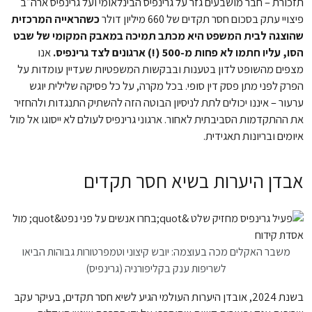
תזכורת – חבר מושבעים גזר על גרינפיס הבינלאומי ועל גרינפיס ארה״ב
פיצויי עתק בסכום חסר תקדים של 660 מיליון דולר
כשהראייה המרכזית
שהוצגה לבית המשפט היא מכתב תמיכה במאבק המקומי של שבט
הסו, עליו חתמו לא פחות מ-500 (!) ארגונים לצד גרינפיס.
אנו
מצפים מהשופט לדון בטענות ובבקשות המשפטיות שעדיין עומדות על
הפרק לפני מתן פסק דין סופי. בכל מקרה, על כל פסיקה שלילית יוגש
ערעור – איננו יכולים לתת לניסיון הבוטה הזה להשתיק התנגדות ולהחזיר
את ההתקדמות הסביבתית לאחור. ארגוני גרינפיס לעולם לא ייסוגו אל מול
איומים ובריונות תאגידית.
אבדן היערות בשיא חסר תקדים
משבר האקלים מכה בעוצמה: יובש קיצוני וטמפרטורות גבוהות הביאו
לשריפות ענק בקליפורניה (גרינפיס)
בשנת 2024, אובדן היערות העולמי הגיע לשיא חסר תקדים, בעיקר עקב