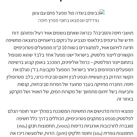
נורדלים שנמצאו בחופי מפרץ חיפה
תושבי חיפה והסביבה? כנראה שאתם נושמים אוויר רעיל ומזוהם. דוח
חדש של גרינפיס בינלאומי מצביע על נזקים בריאותיים כתוצאה מחשיפה
חריגה לזיהום אוויר, למתגוררים בטווח 10 ק”מ ממפעלים פטרוכימיים
הקשורים לייצור פלסטיק. בישראל ישנו מפעל אחד בלבד שהוא מונופול
בתחום ייצור הפלסטיק – כרמל אוליפינים, המככב באופן קבוע ברשימת
המפעלים המזהמים ביותר בישראל. המפעל מקבוצת בז"ן מגלם את
הקשר ההדוק בין תעשיית הנפט לבין זיהום סביבתי כרוני, בלב מטרופולין
חיפה. החברה מחזיקה בעבר מתועד של הפרות סביבתיות, קנסות
ותביעות בשל זיהום מתמשך של מקורות המים, של האוויר ושל הקרקע
באזור זה.
ממצאי הדוח מדגישים את החשיפה המסוכנת במהלך ייצור חומרי הגלם
לפלסטיק מנפט במתקנים פטרוכימיים, הכוללים בדרך כלל חשיפה
מוגברת לתרכובות אורגניות נדיפות (vocs), תחמוצות חנקן (noₓ)
תחמוצות גופרית (soₓ) וחומר חלקיקי (pm). הדוח, שלמעשה ריכז את