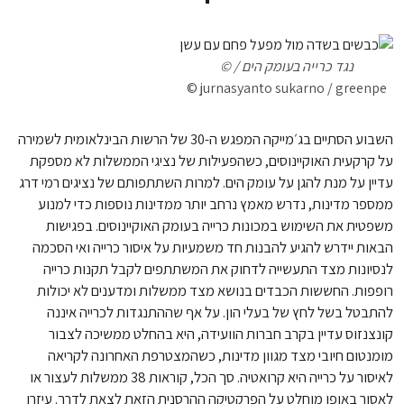
נגד כרייה בעומק הים / ©
© jurnasyanto sukarno / greenpe
השבוע הסתיים בג׳מייקה המפגש ה-30 של הרשות הבינלאומית לשמירה
על קרקעית האוקיינוסים, כשהפעילות של נציגי הממשלות לא מספקת
עדיין על מנת להגן על עומק הים. למרות השתתפותם של נציגים רמי דרג
ממספר מדינות, נדרש מאמץ נרחב יותר ממדינות נוספות כדי למנוע
משפטית את השימוש במכונות כרייה בעומק האוקיינוסים. בפגישות
הבאות יידרש להגיע להבנות חד משמעיות על איסור כרייה ואי הסכמה
לנסיונות מצד התעשייה לדחוק את המשתתפים לקבל תקנות כרייה
רופפות. החששות הכבדים בנושא מצד ממשלות ומדענים לא יכולות
להתבטל בשל לחץ של בעלי הון. על אף שההתנגדות לכרייה איננה
קונצנזוס עדיין בקרב חברות הוועידה, היא בהחלט ממשיכה לצבור
מומנטום חיובי מצד מגוון מדינות, כשהמצטרפת האחרונה לקריאה
לאיסור על כרייה היא קרואטיה. סך הכל, קוראות 38 ממשלות לעצור או
לאסור באופן מוחלט על הפרקטיקה ההרסנית הזאת לצאת לדרך. עיזרו