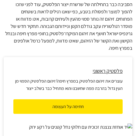
הסביבה כבר בתחילתה של שרשרת ייצור הפלסטיק, עוד לפני שזכו
להפוך למוצר ולפסולת בטבע, כפי שאנו רגילים לראות בשטחים
הפתוחים. זיהום זה נותר סמוי מהעין ולעיתים קרובות, אינו מדווח או
מוסדר רגולטורית עקב גודלם הקטן וניידותם הגבוהה. תחקיר חדש של
גרינפיס ישראל חושף את זיהום המיקרו־פלסטיק בחופי מפרץ חיפה ובנחל
הקישון ואת הקשר של הזיהום, שאינו מדווח, למפעל כרמל אולפינים
במפרץ חיפה.
פלסטיק ראשוני
עוצרים את זיהום הפלסטיק במפרץ חיפה! זיהום הפלסטיק הסמוי מן
העין גדול בהרבה ממה שחשבנו והוא מתחיל כבר בשלב ייצור
הפלסטיק הגולמי. אנו תיעדנו את הנוכחות של מאות כדורי פלסטיק
ראשוניים (נורדלים) בחופי הים ובטבע שבדקנו, ואת היעדר האכיפה
חתימה על העצומה
הסביבתית, איגדנו הכול לדוח מסודר ואנחנו מתכוונים לתבוע
מכרמל אולפינים תשובות ופתרונות שייקחו בחשבון את האינטרס של
בריאות הציבור.