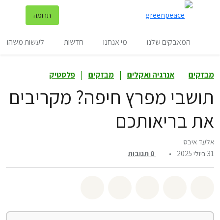
שינ
תרומה
תפריט
המאבקים שלנו
מי אנחנו
חדשות
לעשות משהו
מבזקים
אנרגיה ואקלים
|
מבזקים
|
פלסטיק
תושבי מפרץ חיפה? מקריבים
את בריאותכם
אלעד איבס
31 ביולי 2025
•
0
תגובות
שיתוף whatsapp
שיתוף facebook
שיתוף twitter
שיתוף email
לשתף בbluesky