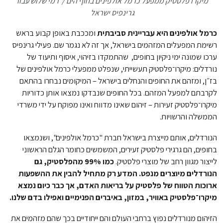
מיקרו פלסטיק ממפעל כרמל אולפינים בחוף הים / רמי שלוש עבור
גרינפיס ישראל
כרמל אולפינים היא עבריינית סביבתית
ומככבת באופן קבוע בראש
רשימת המפעלים המזהמים בישראל, אך זה לא נגמר שם. פעילי גרינפיס
ערכו שמונה ימי ניקיון בחופים, שהתמקדו בזיהוי, איסוף ותיעוד של
נורדלים: מיקרו־פלסטיק תעשייתי, שנפלט ממפעלי כרמל אולפינים של
בז״ן, ומזהם את החופים והנחלים בישראל – המיקומים נבחרו בהתאם
לקרבתם למפעל המזהם. בכל החופים שנבדקו נמצאו אותן כדוריות
מיקרו־פלסטיק זעירות – זיהום שאינו מדווח ואינו מפוקח על ידי משרדי
הממשלה והרשויות.
הנורדלים, אותם מייצרת בישראל חברת "כרמל אולפינים", ושנמצאו
בחופים, הם גרגירי פלסטיק זעירים, המשמשים כחומר הגלם הראשוני
לייצור מגוון רחב של מוצרי פלסטיק.
כמו 99% מהפלסטיק, גם
הנורדלים מיוצרים מנפט. המדע רק מתחיל להבין את ההשפעות
ארוכות הטווח של פלסטיק על בריאות האדם, אך כבר כיום נמצא
מיקרו־פלסטיק באוויר, במזון, באיברים הפנימיים ואפילו בדם שלנו.
הזיהום מנורדלים נפוץ ברחבי העולם והם ייחודיים בכך שהם מזהמים את