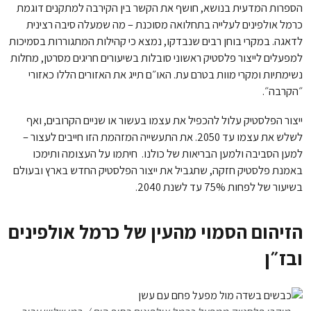
הספרות המדעית בנושא, חושף את הקשר בין הקירבה למתקנים דוגמת
כרמל אולפינים לעלייה בתחלואה מסוכנת – מה שמעלה סיבה רצינית
לדאגה. במקרי בוחן רבים שנבדקו, נמצא כי קהילות המתגוררות בסמיכות
למפעלים לייצור פלסטיק ראשוני סובלות בשיעורים חריגים מסרטן, מחלות
נשימתיות ומקרי מוות בטרם עת. האו״ם תייג את האזורים הללו כאזורי
״הקרבה״.
ייצור הפלסטיק עלול להכפיל את עצמו בעשור או שניים הקרובים, ואף
לשלש את עצמו עד 2050. את התעשייה המזהמת הזו חייבים לעצור –
למען הסביבה ולמען הבריאות של כולנו. חיתמו על העצומה ותימכו
באמנת פלסטיק חזקה, שתגביל את ייצור הפלסטיק החדש בארץ ובעולם
בשיעור של לפחות 75% עד לשנת 2040.
הזיהום הסמוי מהעין של כרמל אולפינים
ובז״ן