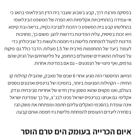
בפסיקה פורצת דרך, קבע בשבוע שעבר בית הדין הבינלאומי בהאג כי
אי-עמידה בהתחייבויות אקלימיות היא הפרה של המשפט הבינלאומי.
בהחלטתו קבע בית המשפט כי הזכות לסביבה נקייה, בריאה ובת קיימא
היא זכות בסיסית, עליה המדינות נדרשות להגן. משום כך, מחויבות
מדינות לפעול להפחתת פליטות גזי חממה ולעשות כל שביכולתן כדי
לעמוד ביעד של התחממות מירבית של 1.5 מעלות. הדבר כולל גם פיקוח
על פעולות התאגידים שפועלים בתחומן, על פליטותיהם ועל הנזק שהם
גורמים, ואף פיצוי של הנפגעים – גם אם במדינות אחרות.
ההישג ההיסטורי הזה מגיע אחרי 6 שנים של מאבק, שהובילו קהילות קו
החזית – הקהילות הפגיעות ביותר, בתמיכה של גרינפיס וארגונים נוספים
בעולם, ואנו מקווים שהוא מסמן עידן חדש של אחריות סביבתית וצדק
אקלימי. גם אנחנו בגרינפיס ישראל פנינו לבג״צ, על כך שמדינת ישראל
אינה עומדת בהסכמי האקלים עליהם חתמה ומפתחת את משק הגז
בסתירה ליעדים הזעומים להפחתת פליטות גזי חממה אותם קבעה.
איום הכרייה בעומק הים טרם הוסר