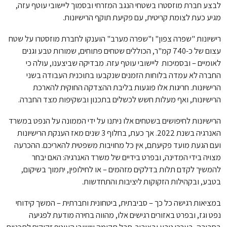
לבצע חברת מוזסטרו בשטחי הנגב המזרחי ובסמוך ליישובי עוטף עזה,
מגיע כעת לצומת קריטית, עם פקיעת תוקף הרישיונות.
רישיונות "שפרה צפון" ו"שפרה מערב" הוענקו לחברת מוזסטרו על שטח
עצום של כ-740 קמ"ר, הכוללים שטחים פתוחים, שמורות טבע וגנים
לאומיים – ובסמיכות ליישובי עוטף עזה. מבדיקה שביצענו, עולה כי
החברה לא עמדה בלוחות הזמנים שנקבעו בתוכנית העבודה בשני
הרישיונות. חריגות אלו פוגעות בליבת ההצדקה החוקית להארכת
הרישיונות, ואף מעלות חשש לכשלים בתכנון ובשקיפות מצד החברה.
הרישיונות לחיפושים בשטחים אלו ניתנו על ידי הממונה על הנפט במשרד
האנרגיה בשנת 2022. אך כעת, בחלוף 3 שנים מאז הענקת הרישיונות
ועם הגעת מועד פקיעתם, אין כל מחויבות משפטית להאריכם. ההכרעה
מצויה בידי המדינה, ובפרט בידיים של משרד האנרגיה: האם יבחר
להמשיך לקדם תלות בדלקים מזהמים – או לחילופין, יתמוך בשיקום,
בטבע, ובקהילות הזקוקות ליציבות והתחדשות.
במציאות רגישה כל כך – סביבתית, ביטחונית וחברתית – המשך קידוחי
נפט וגז, ובפרט באזורים רגישים אלו, מהווה בחירה מודעת לפגיעה