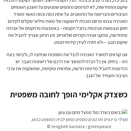
בסביבה, בערכי טבע ובציבור. חבל תקומה ויישובי העוטף זקוקים לתכניות
שיקום והתחדשות, לא למיזמים מזהמים שמגיעים על חשבון השטחים
הציבוריים והבריאות של התושבים. על אחת כמה וכמה כאשר משרד
האנרגיה עצמו פרסם תוכנית להשקעה של מאות מיליוני שקלים לקידום
חוסן ועצמאות אנרגטית בחבל תקומה – באמצעות פרויקטים של אנרגיה
מתחדשת, מתקני אגירה וקירויים סולאריים. זהו החזון שצריך להוביל את
שיקום הנגב – ולא חזרה לעידן קידוחי הנפט.
אנו קוראים למשרד האנרגיה לנצל את הסמכות שניתנה לו, ולבחור בעת
הזו – בחיים. אין כל הכרח להמשיך את דרכם של רישיונות העבר. יש
הזדמנות להוביל מדיניות חדשה, אחראית ומקיימת, שמשקפת את ערכי
הציבור והעתיד של הנגב.
כשצדק אקלימי הופך לחובה משפטית
פעילי גרינפיס וארגונים נוספים מחוץ לבית המשפט בהאג
© tengbeh kamara / greenpeace