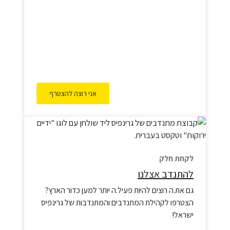
הפיכת 30% משטחי האוקיינוסים לשמורות ימיות עד
שנת 2030 – אנחנו חייבים להמשיך ולהיאבק נגד
תעשייה נצלנית של כרייה בעומק הים באזורים הלא
מוגנים, לוודא…
אני רוצה להצטרף
לקחת חלק
להתנדב אצלנו
גם את.ה רוצים להיות פעיל.ה יותר למען כדור הארץ?
הצטרפו לקהילת המתנדבים והמתנדבות של גרינפיס
ישראל!