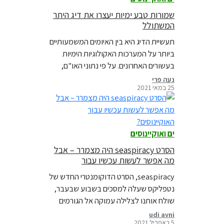
שמורות טבע ימיות יעצרו את דיג היתר
המשתולל
תעשיית הדיג היא בין האיומים המשמעותיים
ביותר על המערכות האקולוגיות הימיות
בעשורים האחרונים. על פי נתוני האו"ם,
בתוך 50 שנה בלבד, מספר מיני הדגים
נעה פרי
25 במאי 2021
ויצורי הים הנמצאים תחת דיג יתר שילש את
עצמו ויחד עם קידוחי גז ונפט, זיהום,
פסולת פלסטיק ושינויי האקלים נוצרת
"הסערה המושלמת" המעמידה את
ים ואוקיינוסים
האוקיינוסים שלנו בסכנה חמורה. זה הזמן
לאמנת…
הסרט seaspiracy היה מצמרר – אבל
מה אפשר לעשות עכשיו עבור
האוקיינוסים?
seaspiracy, הסרט הדוקומנטרי החדש של
נטפליקס שעלה למסכים בשבוע שבעבר,
שולח אותנו לצלילה עמוקה אל הגורמים
שמדרדרים במהירות את החיים באוקיינוסים
udi avni
5 באפריל 2021