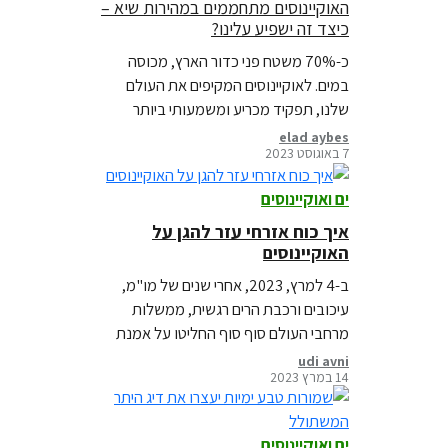
האוקיינוסים מתחממים במהירות שיא –
כיצד זה ישפיע עלינו?
כ-70% משטח פני כדור הארץ, מכוסה
במים. לאוקיינוסים המקיפים את העולם
שלנו, תפקיד מכריע ומשמעותי ביותר
לחיים על פני היבשה. בחצי השנה האחרונה
elad aybes
7 באוגוסט 2023
מתחממים פני הים של האוקיינוסים ושוברים
שיאים שלא נמדדו קודם לכן. מה זה אומר?
ים ואוקיינוסים
איך כוח אזרחי עזר להגן על
האוקיינוסים
ב-4 למרץ, 2023, אחרי שנים של מו"מ,
עיכובים ורכבת הרים רגשית, ממשלות
מרחבי העולם סוף סוף החליטו על אמנת
אוקיינוסים בינלאומית – מה זה אומר ומה
udi avni
14 במרץ 2023
הלאה?
ים ואוקיינוסים