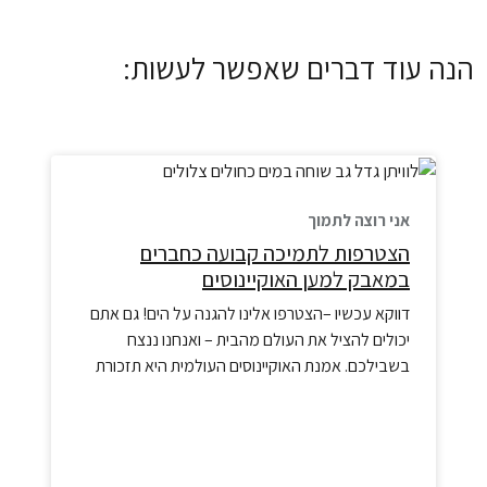
הנה עוד דברים שאפשר לעשות:
אני רוצה לתמוך
הצטרפות לתמיכה קבועה כחברים
במאבק למען האוקיינוסים
דווקא עכשיו –הצטרפו אלינו להגנה על הים! גם אתם
יכולים להציל את העולם מהבית – ואנחנו ננצח
בשבילכם. אמנת האוקיינוסים העולמית היא תזכורת
עוצמתית לכך שגם בעולם מפולג, ממשלות יכולות
להתאחד למען העתיד המשותף של כולנו. לאחר שנים
של מאבק ציבורי, הניצחון ההיסטורי הזה למען
האוקיינוסים הוא רק תחילתו של פרק חדש במסע שלנו