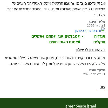
מבזק עדכונים: בזמן שחשבון החשמל מזנק, תאגידי הגז חוגגים על
חשבוננו: גלו את האמת מאחורי גזירות 2026 והמחיר הסביבתי המבהיל
של ה-ai
אלעד איבס
1 בינואר 2026
אנרגיה
מבזקים
גז
פחם
אקלים
ואקלים
אמנת האוקיינוסים
זה הפתרון לכישלון
מבזק עדכונים: קצת חדשות טובות, פתרון אחד פשוט לכישלון שמשפיע
על כולנו, פודקאסט מרתק שחייבים להאזין לו ותמונות מסביב לעולם.
אלעד איבס
11 בדצמבר 2025
עוד
greenpeace israel