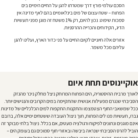
הסכם עולמי פורץ דרך שמטרתו להגן על החיים הימיים בים
הפתוח – שטח עצום של מים בינלאומיים בהם לאף מדינה אין
סמכות שיפוט. נכון להיום, רק 1% משטח זה מוגן מפני תעשיות
הדיג, הקידוחים והכרייה ההרסניות.
אזורים אלה חיוניים לקיום החיים על פני כדור הארץ, ועלינו להגן
עליהם מכל משמר.
אוקיינוסים תחת איום
לאורך מרבית ההיסטוריה, הים הפתוח המרוחק ניצל מחלק ניכר מהנזק
הסביבתי שנגרם מפעילות אנושית שהתקיימה במים הקרובים והנגישים יותר.
ככל שמשאבי החוף הצטמצמו והתקנות התקפות למים הכלכליים של מדינות
גברו, תעשיות פנו לים הפתוח, תוך ניצול העובדה ששטחים ימיים אלה, ברובם
אינם מוגנים ונתונים לפיקוח ורגולציה מעטים, אם בכלל. ניצול בלתי מבוקר זה
הוביל להרס הסביבתי שנראה ביבשה ובאזורי חוף סמוכים גם בעומק הים –