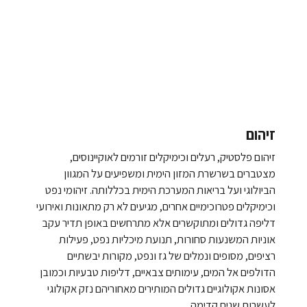
זיהום
זיהום פלסטיק, רעלים וכימיקלים זורמים לאוקיינוסים,
מצטברים בשרשרת המזון הימית ומשפיעים על המגוון
הביולוגי ועל בריאות המערכת הימית בכללותה. זיהומי נפט
וכימיקלים פטרוכימיים אחרים, מגיעים לא רק מתאונות ואירועי
דליפה גדולים ומתוקשרים אלא מתרחשים באופן תדיר עקב
אוניות המשנעות סחורות, תנועת מיכליות נפט, פעילות
רציפים, מסופים ונמלים של גז ונפט, מקורות יבשתיים
הדולפים אל המים, עימותים צבאיים, דליפות טבעיות וכמובן
אסונות אקולוגיים גדולים המותירים מאחוריהם נזק אקולוגי
לעשרות שנים קדימה.