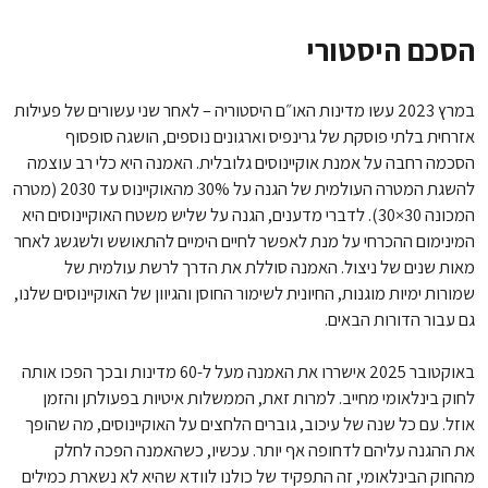
הסכם היסטורי
במרץ 2023 עשו מדינות האו״ם היסטוריה – לאחר שני עשורים של פעילות
אזרחית בלתי פוסקת של גרינפיס וארגונים נוספים, הושגה סופסוף
הסכמה רחבה על אמנת אוקיינוסים גלובלית. האמנה היא כלי רב עוצמה
להשגת המטרה העולמית של הגנה על 30% מהאוקיינוס עד 2030 (מטרה
המכונה 30×30). לדברי מדענים, הגנה על שליש משטח האוקיינוסים היא
המינימום ההכרחי על מנת לאפשר לחיים הימיים להתאושש ולשגשג לאחר
מאות שנים של ניצול. האמנה סוללת את הדרך לרשת עולמית של
שמורות ימיות מוגנות, החיונית לשימור החוסן והגיוון של האוקיינוסים שלנו,
גם עבור הדורות הבאים.
באוקטובר 2025 אישררו את האמנה מעל ל-60 מדינות ובכך הפכו אותה
לחוק בינלאומי מחייב. למרות זאת, הממשלות איטיות בפעולתן והזמן
אוזל. עם כל שנה של עיכוב, גוברים הלחצים על האוקיינוסים, מה שהופך
את ההגנה עליהם לדחופה אף יותר. עכשיו, כשהאמנה הפכה לחלק
מהחוק הבינלאומי, זה התפקיד של כולנו לוודא שהיא לא נשארת כמילים