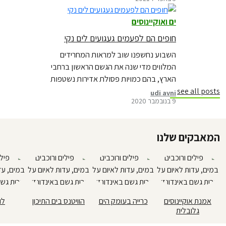
שלנו.
ים ואוקיינוסים
חופים הם לפעמים געגועים לים נקי
השבוע נחשפנו שוב למראות המחרידים
המלווים מדי שנה את הגשם הראשון ברחבי
הארץ, בהם כמויות פסולת אדירות נשטפות
לחופי הים התיכון האהוב שלנו. על פי דו"ח
see all posts
udi avni
9 בנובמבר 2020
חדש, כ – 230 אלף טון של פלסטיק זורמים
אל הים התיכון בכל שנה מ-33 מדינות
השוכנות אל חופיו. מעל ⅔ מזיהום
המאבקים שלנו
הפלסטיק מקורו בפסולת שאינה מטופלת.
מוזמנים לקרוא…
אמנת אוקיינוסים
כרייה בעומק הים
הוויטנס בים התיכון
לו
גלובלית