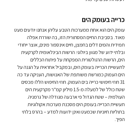
כרייה בעומק הים
עומק הים הוא אחת ממערכות הטבע עליהן אנחנו יודעים מעט
מאוד. בסביבת החיים המסתורית הזו, בה שוררת אפלה
תמידית והמים דלים בחמצן, חיים אינספור מינים, אוצר ייחודי
ובלתי ידוע של מגוון ביולוגי. הרשות הבינלאומית לקרקעית
הים, הרשות הרגולטורית המפקחת על פיתוח הכללים
לתעשיית הכרייה בעומק הים, ובמקביל אחראית על הגנה על
הים העמוק כמורשת משותפת של האנושות, העניקה עד כה
31 חוזי חיפושי כרייה בים העמוק. חוזי החיפוש הללו מכסים
שטח כולל של למעלה מ-1.5 מיליון קמ"ר מקרקעית הים
העולמית – שטח הגדול פי ארבעה מגודלה של גרמניה.
תעשיית הכרייה בעומק הים מסכנת מערכות אקולוגיות
בתוליות חיוניות שכמעט ואינן ידועות למדע – בהרס בלתי
הפיך.