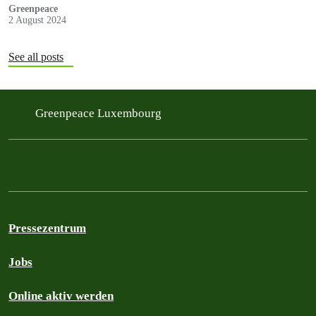
fossile Brennstoffkonzerne ihre…
Greenpeace
2 August 2024
See all posts
Greenpeace Luxembourg
Pressezentrum
Jobs
Online aktiv werden