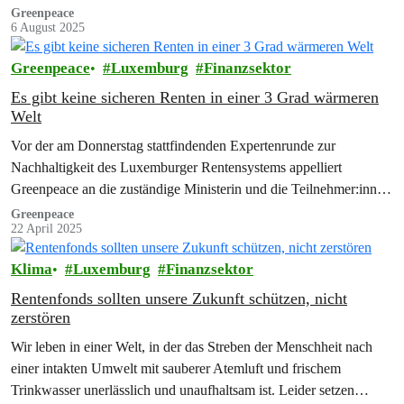
Nextra…
Greenpeace
6 August 2025
Greenpeace
Luxemburg
Finanzsektor
​​Es gibt keine sicheren Renten in einer 3 Grad wärmeren
Welt
Vor der am Donnerstag stattfindenden Expertenrunde zur
Nachhaltigkeit des Luxemburger Rentensystems appelliert
Greenpeace an die zuständige Ministerin und die Teilnehmer:innen
der Expertenrunde, die Nachhaltigkeit des…
Greenpeace
22 April 2025
Klima
Luxemburg
Finanzsektor
Rentenfonds sollten unsere Zukunft schützen, nicht
zerstören
Wir leben in einer Welt, in der das Streben der Menschheit nach
einer intakten Umwelt mit sauberer Atemluft und frischem
Trinkwasser unerlässlich und unaufhaltsam ist. Leider setzen