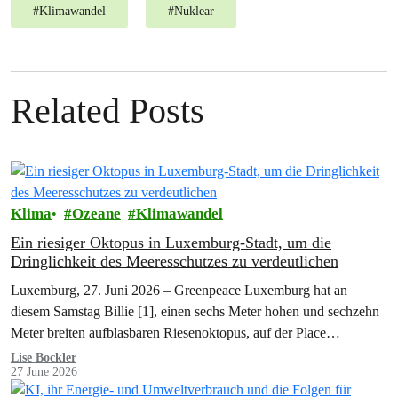
#
Klimawandel
#
Nuklear
Related Posts
Klima
Ozeane
Klimawandel
Ein riesiger Oktopus in Luxemburg-Stadt, um die
Dringlichkeit des Meeresschutzes zu verdeutlichen
Luxemburg, 27. Juni 2026 – Greenpeace Luxemburg hat an
diesem Samstag Billie [1], einen sechs Meter hohen und sechzehn
Meter breiten aufblasbaren Riesenoktopus, auf der Place
Clairefontaine im Herzen von…
Lise Bockler
27 June 2026