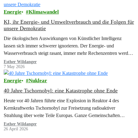
Energie
Klimawandel
KI, ihr Energie- und Umweltverbrauch und die Folgen für
unsere Demokratie
Die ökologischen Auswirkungen von Künstlicher Intelligenz
lassen sich immer schwerer ignorieren. Der Energie- und
Wasserverbrauch steigt rasant, immer mehr Rechenzentren werden
gebaut und die Produktion von Mikrochips nimmt massiv zu.…
Esther Wildanger
7 May 2026
Energie
Nuklear
40 Jahre Tschornobyl: eine Katastrophe ohne Ende
Heute vor 40 Jahren führte eine Explosion in Reaktor 4 des
Kernkraftwerks Tschornobyl zur Freisetzung radioaktiver
Strahlung über weite Teile Europas. Ganze Gemeinschaften
mussten ihre Heimat verlassen, zurück blieb ein…
Esther Wildanger
26 April 2026