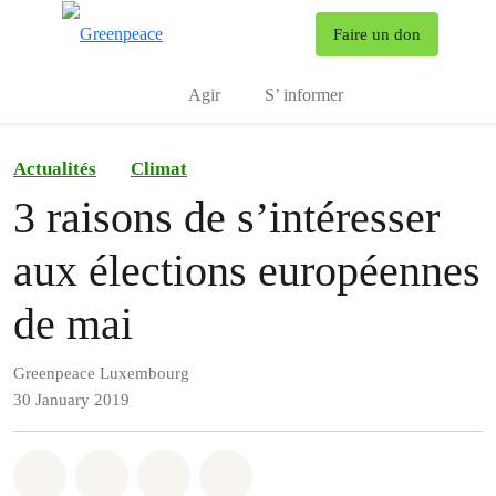
To
Faire un don
Menu
Agir
S’ informer
Actualités
Climat
3 raisons de s’intéresser
aux élections européennes
de mai
Greenpeace Luxembourg
30 January 2019
Share on Whatsapp
Share on Facebook
Share via Email
Share on Bluesky