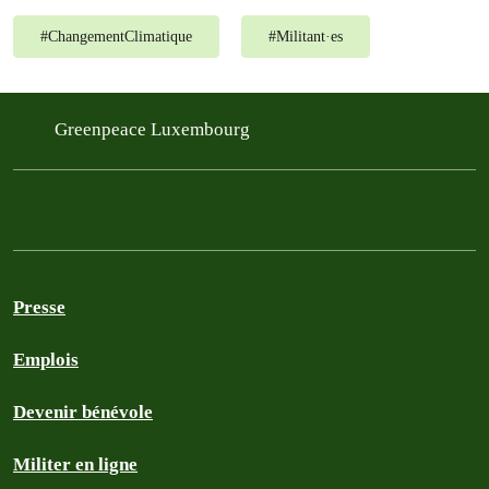
#
ChangementClimatique
#
Militant·es
Greenpeace Luxembourg
Presse
Emplois
Devenir bénévole
Militer en ligne