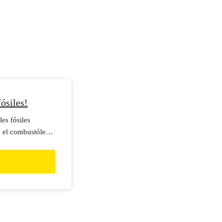
ósiles!
es fósiles
 el combustóleo,
 producir la
e fuentes
s y ayudan a