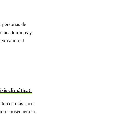
l personas de
an académicos y
Mexicano del
isis climática!
óleo es más caro
como consecuencia