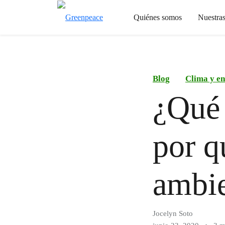
Quiénes somos
Nuestra
Blog
Clima y en
¿Qué 
por q
ambi
Jocelyn Soto