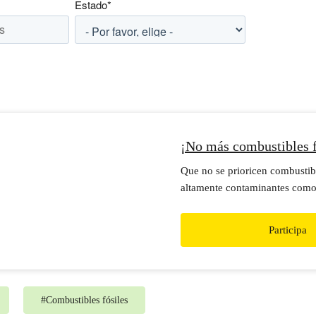
Estado
*
¡No más combustibles f
Que no se prioricen combustibl
altamente contaminantes como
el carbón y el gas natural para
energía que necesitamos, sobr
Participa
renovables que son más barata
combatir el cambio climático.
#
Combustibles fósiles