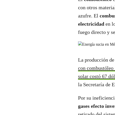
con otros materia
azufre. El
combu
electricidad
en l
fuego directo y s
La producción de
con combustóleo 
solar costó 67 dól
la Secretaría de 
Por su ineficienc
gases efecto inv
retirado del siste