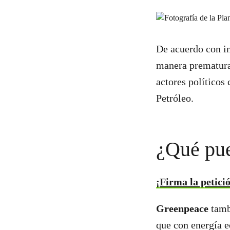
De acuerdo con i
manera prematura
actores políticos
Petróleo.
¿Qué pu
¡Firma la petici
Greenpeace
tamb
que con energía e