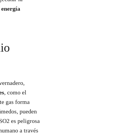
e
energía
io
nvernadero,
es
, como el
ste gas forma
húmedos, pueden
 SO2 es peligrosa
 humano a través