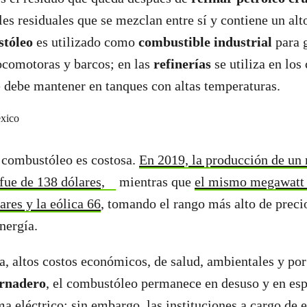
les residuales que se mezclan entre sí y contiene un alt
stóleo
es utilizado como
combustible industrial
para 
ocomotoras y barcos; en las
refinerías
se utiliza en los
e debe mantener en tanques con altas temperaturas.
 combustóleo es costosa.
En 2019, la producción de un
fue de 138 dólares,
mientras que
el mismo megawatt 
ares y la eólica 66
, tomando el rango más alto de preci
Energía.
ia, altos costos económicos, de salud, ambientales y po
ernadero
, el combustóleo permanece en desuso y en esp
ma eléctrico; sin embargo, las instituciones a cargo de e