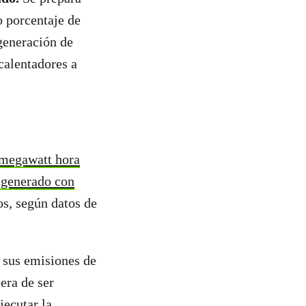
o porcentaje de
generación de
 calentadores a
 megawatt hora
generado con
os, según datos de
r sus emisiones de
era de ser
jecutar la