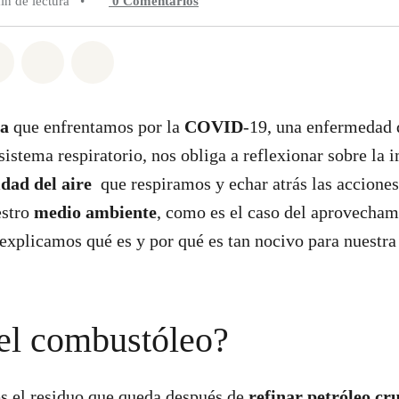
in de lectura
•
0
Comentarios
n Whatsapp
tir en Facebook
Compartir en Twitter
Compartir vía Email
Share on Bluesky
ia
que enfrentamos por la
COVID
-19, una enfermedad 
istema respiratorio, nos obliga a reflexionar sobre la 
idad del aire
que respiramos y echar atrás las accione
estro
medio ambiente
, como es el caso del aprovecham
 explicamos qué es y por qué es tan nocivo para nuestra
el combustóleo?
es el residuo que queda después de
refinar petróleo cr