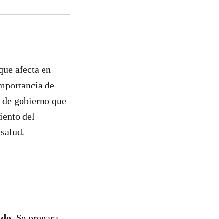
que afecta en
importancia de
s de gobierno que
iento del
 salud.
udo.
Se prepara