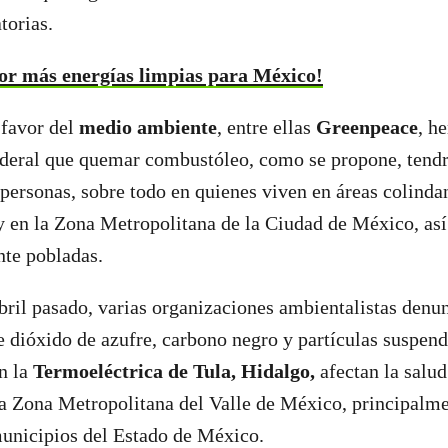
torias.
or más energías limpias para México!
 favor del
medio ambiente
, entre ellas
Greenpeace
, h
ederal que quemar combustóleo, como se propone, tendr
 personas, sobre todo en quienes viven en áreas colindan
y en la Zona Metropolitana de la Ciudad de México, as
te pobladas.
bril pasado, varias organizaciones ambientalistas denu
e dióxido de azufre, carbono negro y partículas suspen
n la
Termoeléctrica de Tula, Hidalgo,
afectan la salu
la Zona Metropolitana del Valle de México, principalm
unicipios del Estado de México.