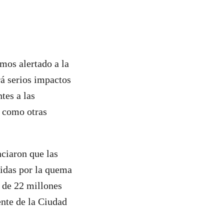
emos alertado a la
á serios impactos
tes a las
í como otras
nciaron que las
didas por la quema
d de 22 millones
ente de la Ciudad