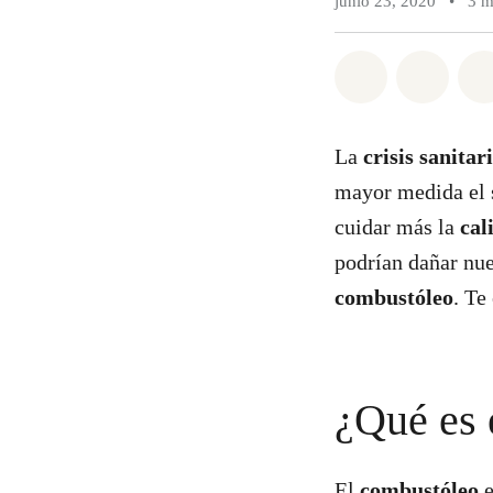
junio 23, 2020
•
3 m
Compartir e
Compar
La
crisis sanitar
mayor medida el s
cuidar más la
cal
podrían dañar nu
combustóleo
. Te
¿Qué es 
El
combustóleo