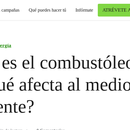
ATRÉVETE 
s campañas
Qué puedes hacer tú
Infórmate
ergía
es el combustóle
ué afecta al medi
ente?