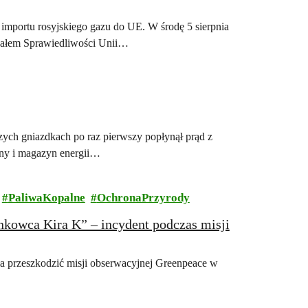
importu rosyjskiego gazu do UE. W środę 5 sierpnia
unałem Sprawiedliwości Unii…
szych gniazdkach po raz pierwszy popłynął prąd z
zny i magazyn energii…
PaliwaKopalne
OchronaPrzyrody
tankowca Kira K” – incydent podczas misji
a przeszkodzić misji obserwacyjnej Greenpeace w