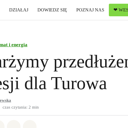
❤ WES
DZIAŁAJ
DOWIEDZ SIĘ
POZNAJ NAS
mat i energia
rżymy przedłuże
sji dla Turowa
lewska
czas czytania: 2 min
w Whatsapp
pnij w Facebook
Udostępnij w Twitter
Udostępnij przez Email
Udostępnij w Bluesky