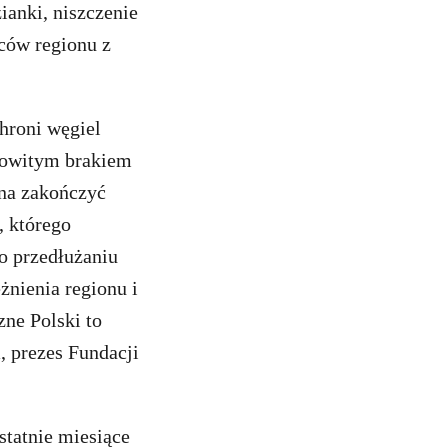
ianki, niszczenie
ców regionu z
hroni węgiel
kowitym brakiem
nna zakończyć
, którego
o przedłużaniu
eżnienia regionu i
zne Polski to
i
, prezes Fundacji
statnie miesiące