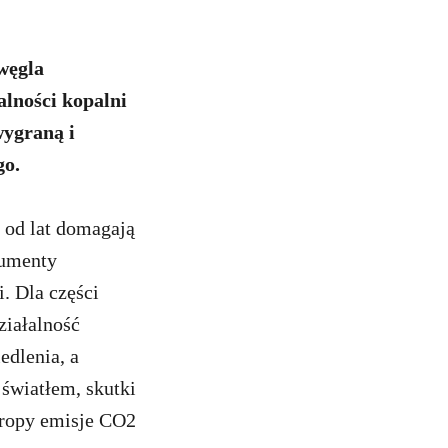
węgla
lności kopalni
wygraną i
go.
 od lat domagają
gumenty
. Dla części
ziałalność
edlenia, a
 światłem, skutki
uropy emisje CO2