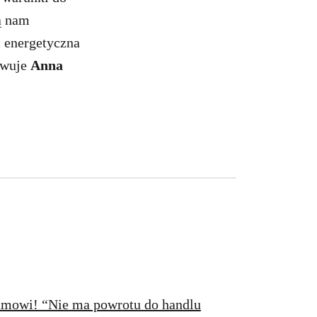
ią nam
 energetyczna
owuje
Anna
eamowi! “Nie ma powrotu do handlu