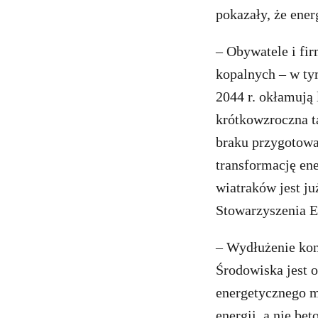
pokazały, że ene
– Obywatele i fir
kopalnych – w ty
2044 r. okłamują
krótkowzroczna t
braku przygotowa
transformację en
wiatraków jest ju
Stowarzyszenia 
– Wydłużenie kon
Środowiska jest 
energetycznego m
energii, a nie be