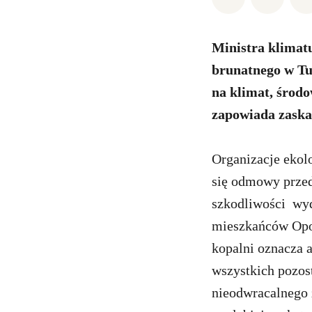
Ministra klimat
brunatnego w Tu
na klimat, środo
zapowiada zaskar
Organizacje ekolo
się odmowy przed
szkodliwości wydo
mieszkańców Opol
kopalni oznacza 
wszystkich pozost
nieodwracalnego 