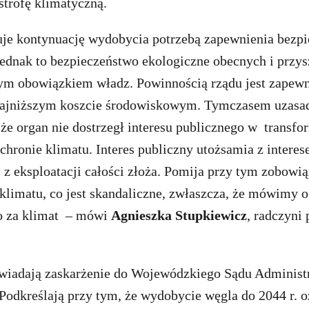
strofę klimatyczną.
je kontynuację wydobycia potrzebą zapewnienia bezp
jednak to bezpieczeństwo ekologiczne obecnych i przy
nym obowiązkiem władz. Powinnością rządu jest zapew
 najniższym koszcie środowiskowym. Tymczasem uzasad
że organ nie dostrzegł interesu publicznego w transfo
chronie klimatu. Interes publiczny utożsamia z intere
 z eksploatacji całości złoża. Pomija przy tym zobowi
klimatu, co jest skandaliczne, zwłaszcza, że mówimy o
o za klimat – mówi
Agnieszka Stupkiewicz
, radczyni
wiadają zaskarżenie do Wojewódzkiego Sądu Administ
Podkreślają przy tym, że wydobycie węgla do 2044 r. o