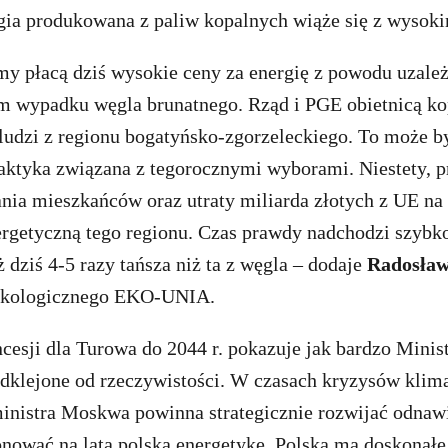
rgia produkowana z paliw kopalnych wiąże się z wysok
my płacą dziś wysokie ceny za energię z powodu uzależ
m wypadku węgla brunatnego. Rząd i PGE obietnicą ko
 ludzi z regionu bogatyńsko-zgorzeleckiego. To może b
aktyka związana z tegorocznymi wyborami. Niestety, 
nia mieszkańców oraz utraty miliarda złotych z UE na
ergetyczną tego regionu. Czas prawdy nadchodzi szybko
ż dziś 4-5 razy tańsza niż ta z węgla – dodaje
Radosław
Ekologicznego EKO-UNIA.
cesji dla Turowa do 2044 r. pokazuje jak bardzo Minis
odklejone od rzeczywistości. W czasach kryzysów klim
inistra Moskwa powinna strategicznie rozwijać odnawi
tonować na lata polską energetykę. Polska ma doskonał