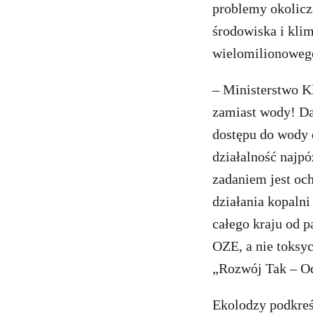
problemy okolicz
środowiska i kli
wielomilionowego
– Ministerstwo Kl
zamiast wody! Da
dostępu do wody 
działalność najp
zadaniem jest oc
działania kopalni
całego kraju od p
OZE, a nie toksy
„Rozwój Tak – O
Ekolodzy podkreś