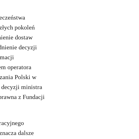
ieczeństwa
szłych pokoleń
nienie dostaw
nienie decyzji
rmacji
sem operatora
ązania Polski w
 decyzji ministra
 prawna z Fundacji
racyjnego
znacza dalsze