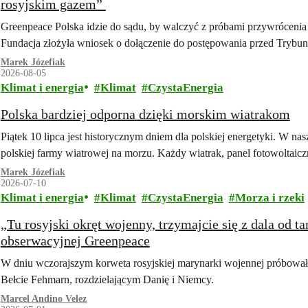
rosyjskim gazem”
Greenpeace Polska idzie do sądu, by walczyć z próbami przywrócenia 
Fundacja złożyła wniosek o dołączenie do postępowania przed Tryb
Marek Józefiak
2026-08-05
Klimat i energia
Klimat
CzystaEnergia
Polska bardziej odporna dzięki morskim wiatrakom
Piątek 10 lipca jest historycznym dniem dla polskiej energetyki. W na
polskiej farmy wiatrowej na morzu. Każdy wiatrak, panel fotowoltaic
Marek Józefiak
2026-07-10
Klimat i energia
Klimat
CzystaEnergia
Morza i rzeki
„Tu rosyjski okręt wojenny, trzymajcie się z dala od 
obserwacyjnej Greenpeace
W dniu wczorajszym korweta rosyjskiej marynarki wojennej próbował
Bełcie Fehmarn, rozdzielającym Danię i Niemcy.
Marcel Andino Velez