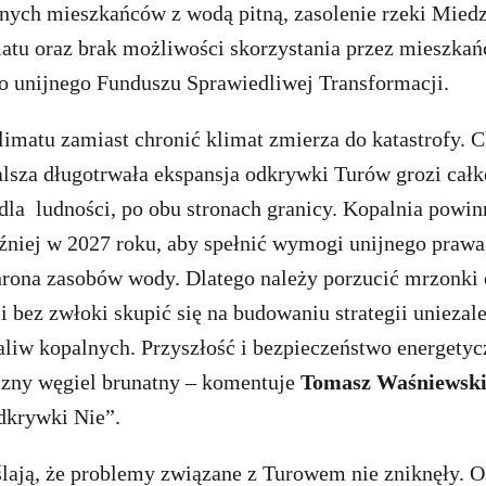
nych mieszkańców z wodą pitną, zasolenie rzeki Miedz
matu oraz brak możliwości skorzystania przez mieszkań
 unijnego Funduszu Sprawiedliwej Transformacji.
imatu zamiast chronić klimat zmierza do katastrofy. C
lsza długotrwała ekspansja odkrywki Turów grozi cał
dla ludności, po obu stronach granicy. Kopalnia powi
óźniej w 2027 roku, aby spełnić wymogi unijnego prawa
hrona zasobów wody. Dlatego należy porzucić mrzonki 
 i bez zwłoki skupić się na budowaniu strategii uniezal
aliw kopalnych. Przyszłość i bezpieczeństwo energetyc
czny węgiel brunatny – komentuje
Tomasz Waśniewsk
dkrywki Nie”.
lają, że problemy związane z Turowem nie zniknęły. O