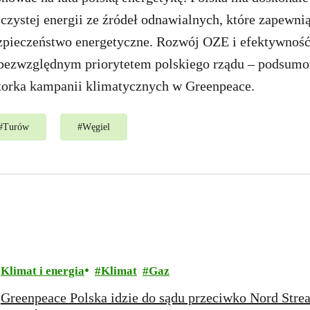
i czystej energii ze źródeł odnawialnych, które zapewn
ezpieczeństwo energetyczne. Rozwój OZE i efektywność
 bezwzględnym priorytetem polskiego rządu – podsum
torka kampanii klimatycznych w Greenpeace.
#
Turów
#
Węgiel
Klimat i energia
Klimat
Gaz
Greenpeace Polska idzie do sądu przeciwko Nord Str