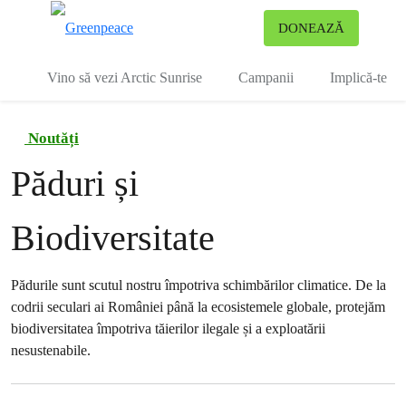
To
DONEAZĂ
Meniu
Vino să vezi Arctic Sunrise
Campanii
Implică-te
Noutăți
Păduri și
Biodiversitate
Pădurile sunt scutul nostru împotriva schimbărilor climatice. De la
codrii seculari ai României până la ecosistemele globale, protejăm
biodiversitatea împotriva tăierilor ilegale și a exploatării
nesustenabile.