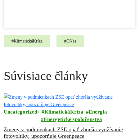
#
KlimatickáKríza
#
ONas
Súvisiace články
Uncategorized
KlimatickáKríza
Energia
Energetické spoločenstvá
Zmeny v podmienkach ZSE opäť zhoršia využívanie
fotovoltiky, upozorňuje Greenpeace