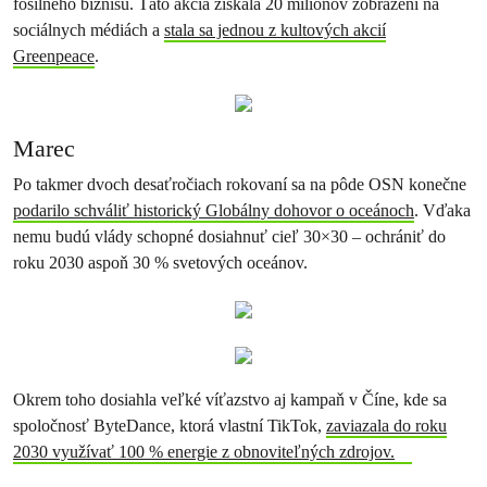
fosílneho biznisu. Táto akcia získala 20 miliónov zobrazení na
sociálnych médiách a
stala sa jednou z kultových akcií
Greenpeace
.
Marec
Po takmer dvoch desaťročiach rokovaní sa na pôde OSN konečne
podarilo schváliť historický Globálny dohovor o oceánoch
. Vďaka
nemu budú vlády schopné dosiahnuť cieľ 30×30 – ochrániť do
roku 2030 aspoň 30 % svetových oceánov.
Okrem toho dosiahla veľké víťazstvo aj kampaň v Číne, kde sa
spoločnosť ByteDance, ktorá vlastní TikTok,
zaviazala do roku
2030 využívať 100 % energie z obnoviteľných zdrojov.