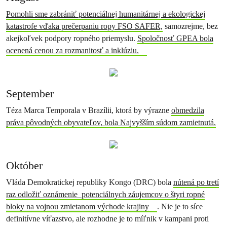
Pomohli sme zabrániť potenciálnej humanitárnej a ekologickej
katastrofe vďaka prečerpaniu ropy FSO SAFER,
samozrejme, bez
akejkoľvek podpory ropného priemyslu.
Spoločnosť GPEA bola
ocenená cenou za rozmanitosť a inklúziu.
September
Téza Marca Temporala v Brazílii, ktorá by výrazne
obmedzila
práva pôvodných obyvateľov, bola Najvyšším súdom zamietnutá.
Október
Vláda Demokratickej republiky Kongo (DRC) bola
nútená po tretí
raz odložiť oznámenie potenciálnych záujemcov o štyri ropné
bloky na vojnou zmietanom východe krajiny
. Nie je to síce
definitívne víťazstvo, ale rozhodne je to míľnik v kampani proti