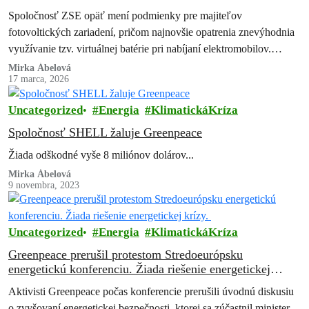
Spoločnosť ZSE opäť mení podmienky pre majiteľov
fotovoltických zariadení, pričom najnovšie opatrenia znevýhodnia
využívanie tzv. virtuálnej batérie pri nabíjaní elektromobilov.
Upozorňuje na to Greenpeace Slovensko.
Mirka Ábelová
17 marca, 2026
Uncategorized
Energia
KlimatickáKríza
Spoločnosť SHELL žaluje Greenpeace
Žiada odškodné vyše 8 miliónov dolárov...
Mirka Ábelová
9 novembra, 2023
Uncategorized
Energia
KlimatickáKríza
Greenpeace prerušil protestom Stredoeurópsku
energetickú konferenciu. Žiada riešenie energetickej
krízy.
Aktivisti Greenpeace počas konferencie prerušili úvodnú diskusiu
o zvyšovaní energetickej bezpečnosti, ktorej sa zúčastnil minister