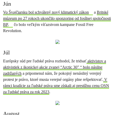
Jún
Vo Švajčiarsku bol schválený nový klimatický zákon
a
Britské
múzeum po 27 rokoch ukončilo sponzoring od fosílnej spoločnosti
BP,
čo bolo veľkým víťazstvom kampane Fossil Free
Revolution.
Júl
Európsky súd pre ľudské práva rozhodol, že tridsať
aktivistov a
aktivistiek z ikonickej akcie zvanej “Arctic 30” “ bolo násilne
zadržaných
a pripomenul nám, že pokojný nenásilný verejný
protest je právo, ktoré musia verejné orgány plne rešpektovať.
V
rámci koalície za ľudské práva sme získali aj prestížnu cenu OSN
za ľudské práva za rok 2023
.
August