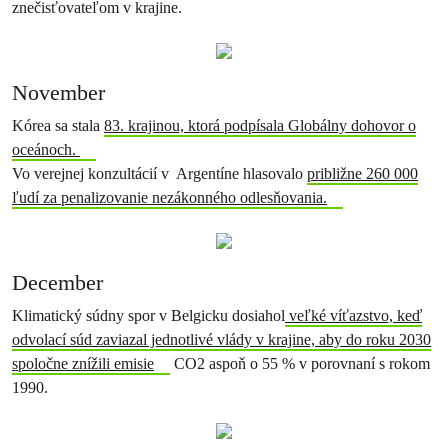
znečisťovateľom v krajine.
November
Kórea sa stala
83. krajinou, ktorá podpísala Globálny dohovor o
oceánoch.
Vo verejnej konzultácií v Argentíne hlasovalo
približne 260 000
ľudí za penalizovanie nezákonného odlesňovania.
December
Klimatický súdny spor v Belgicku dosiahol
veľké víťazstvo, keď
odvolací súd zaviazal jednotlivé vlády v krajine, aby do roku 2030
spoločne znížili emisie
CO2 aspoň o 55 % v porovnaní s rokom
1990.