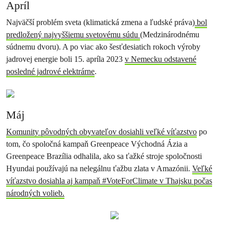
Apríl
Najväčší problém sveta (klimatická zmena a ľudské práva)
bol
predložený najvyššiemu svetovému súdu
(Medzinárodnému
súdnemu dvoru). A po viac ako šesťdesiatich rokoch výroby
jadrovej energie boli 15. apríla 2023
v Nemecku odstavené
posledné jadrové elektrárne
.
Máj
Komunity pôvodných obyvateľov dosiahli veľké víťazstvo
po
tom, čo spoločná kampaň Greenpeace Východná Ázia a
Greenpeace Brazília odhalila, ako sa ťažké stroje spoločnosti
Hyundai používajú na nelegálnu ťažbu zlata v Amazónii.
Veľké
víťazstvo dosiahla aj kampaň #VoteForClimate v Thajsku počas
národných volieb.