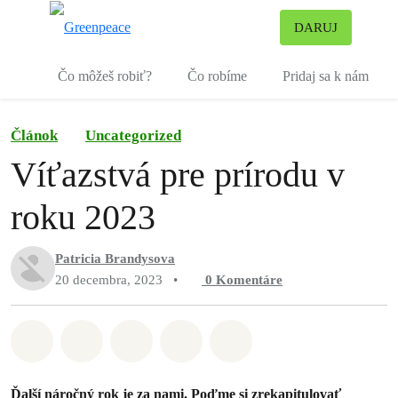
Pr
DARUJ
Ponuka
Čo môžeš robiť?
Čo robíme
Pridaj sa k nám
Článok
Uncategorized
Víťazstvá pre prírodu v
roku 2023
Patricia Brandysova
20 decembra, 2023
•
0
Komentáre
Zdieľať na Whatsapp
Zdieľať na Facebook
Zdieľať na Twitter
Zdieľať prostredníctvom Em
Share on Bluesky
Ďalší náročný rok je za nami. Poďme si zrekapitulovať