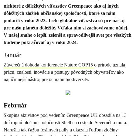
niektoré z dôležitých víťazstiev Greenpeace ako aj iných
dôležitých zložiek občianskej spoločnosti, ktoré sa nám
podarili v roku 2023. Tieto globálne víťazstvá sú pre nás aj
pre našu planétu dôležité. Vďaka nim si zachovávame nádej.
V našej snahe o lepší, zelenší a spravodlivejší svet pre všetkých
budeme pokračovať aj v roku 2024.
Január
Záverečná dohoda konferencie Nature COP15
o prírode uznala
prácu, znalosti, inovácie a postupy pôvodných obyvateľov ako
najúčinnejší nástroj pre ochranu biodiverzity.
Február
Skupina aktivistov pod vedením Greenpeace UK obsadila na 13
dní ropnú plošinu spoločnosti Shell na ceste do Severného mora.
Narušila tak ťažbu fosílnych palív a ukázala ľuďom zločiny