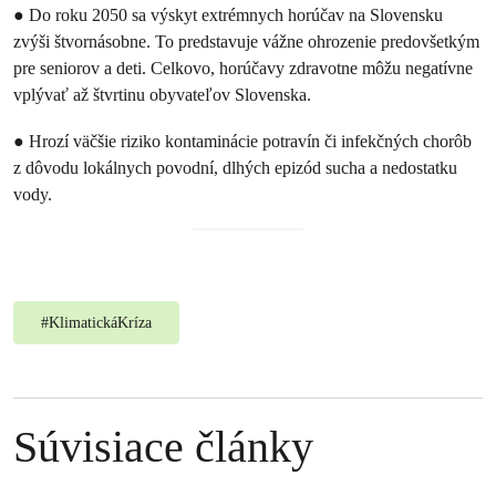
● Do roku 2050 sa výskyt extrémnych horúčav na Slovensku
zvýši štvornásobne. To predstavuje vážne ohrozenie predovšetkým
pre seniorov a deti. Celkovo, horúčavy zdravotne môžu negatívne
vplývať až štvrtinu obyvateľov Slovenska.
● Hrozí väčšie riziko kontaminácie potravín či infekčných chorôb
z dôvodu lokálnych povodní, dlhých epizód sucha a nedostatku
vody.
#
KlimatickáKríza
Súvisiace články