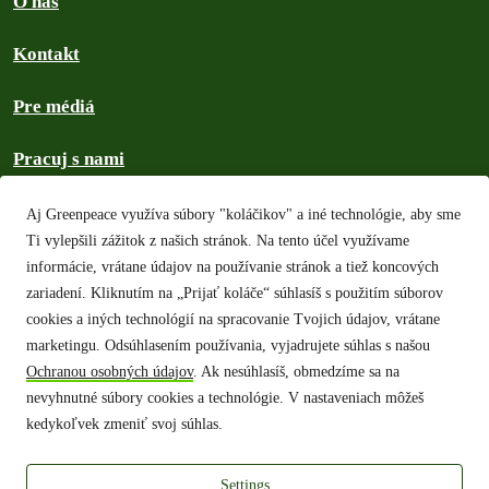
O nás
Kontakt
Pre médiá
Pracuj s nami
Mapa stránok
Aj Greenpeace využíva súbory "koláčikov" a iné technológie, aby sme
Ti vylepšili zážitok z našich stránok. Na tento účel využívame
Ochrana osobných údajov
informácie, vrátane údajov na používanie stránok a tiež koncových
zariadení. Kliknutím na „Prijať koláče“ súhlasíš s použitím súborov
Autorské práva
cookies a iných technológií na spracovanie Tvojich údajov, vrátane
marketingu. Odsúhlasením používania, vyjadrujete súhlas s našou
Všeobecné podmienky
Ochranou osobných údajov
. Ak nesúhlasíš, obmedzíme sa na
nevyhnutné súbory cookies a technológie. V nastaveniach môžeš
Pravidlá našej komunity
kedykoľvek zmeniť svoj súhlas.
Hľadať v archíve
Settings