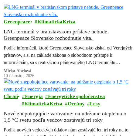
Greenpeace
KlimatickáKríza
LNG terminál v bratislavskom prístave nebude.
Greenpeace Slovensko rozhodnutie víta.
Podľa informácií, ktoré Greenpeace Slovensko získal od Verejných
prístavov, a.s. na základe zákona o slobodnom prístupe k
informáciám, sa s realizáciou plánovaného LNG terminálu
nepočíta. Greenpeace Slovensko, ktorý proti projektu…
Mirka Ábelová
10 februára, 2026
Chráň
Energia
Energetické spoločenstvá
KlimatickáKríza
Oceány
Lesy
Nové znepokojujúce varovanie: na udržanie oteplenia o
1,5 °C svetu podľa vedcov zostávajú tri roky
Podľa nových vedeckých údajov nám zostávajú len tri roky na to,