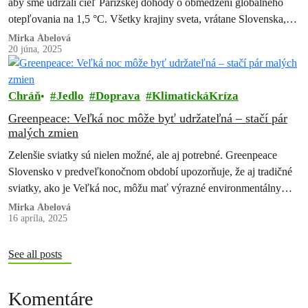
aby sme udržali cieľ Parížskej dohody o obmedzení globálneho
otepľovania na 1,5 °C. Všetky krajiny sveta, vrátane Slovenska,
musia…
Mirka Ábelová
20 júna, 2025
Chráň
Jedlo
Doprava
KlimatickáKríza
Greenpeace: Veľká noc môže byť udržateľná – stačí pár
malých zmien
Zelenšie sviatky sú nielen možné, ale aj potrebné. Greenpeace
Slovensko v predveľkonočnom období upozorňuje, že aj tradičné
sviatky, ako je Veľká noc, môžu mať výrazné environmentálny
vplyv – od plytvania…
Mirka Ábelová
16 apríla, 2025
See all posts
Komentáre