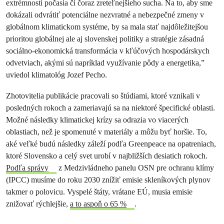
extrémnosti počasia či čoraz zreteľnejšieho sucha. Na to, aby sme
dokázali odvrátiť potenciálne nezvratné a nebezpečné zmeny v
globálnom klimatickom systéme, by sa mala stať najdôležitejšou
prioritou globálnej ale aj slovenskej politiky a stratégie zásadná
sociálno-ekonomická transformácia v kľúčových hospodárskych
odvetviach, akými sú napríklad využívanie pôdy a energetika,”
uviedol klimatológ Jozef Pecho.
Zhotovitelia publikácie pracovali so štúdiami, ktoré vznikali v
posledných rokoch a zameriavajú sa na niektoré špecifické oblasti.
Možné následky klimatickej krízy sa odrazia vo viacerých
oblastiach, než je spomenuté v materiály a môžu byť horšie. To,
aké veľké budú následky záleží podľa Greenpeace na opatreniach,
ktoré Slovensko a celý svet urobí v najbližších desiatich rokoch.
Podľa správy
z Medzivládneho panelu OSN pre ochranu klímy
(IPCC) musíme do roku 2030 znížiť emisie skleníkových plynov
takmer o polovicu. Vyspelé štáty, vrátane EÚ, musia emisie
znižovať rýchlejšie,
a to aspoň o 65 %
.