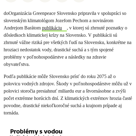
doOrganizácia Greenpeace Slovensko pripravila v spolupráci so
slovenským klimatológom Jozefom Pechom a novinárom
Andrejom Barátom
publikáciu
, v ktorej sú zhrnuté poznatky o
dôsledkoch klimatickej krízy na Slovensko. V publikácii sú
zhrnuté vážne riziká pre všetkých ľudí na Slovensku, konkrétne na
hroziaci nedostatok vody, drastické suchá a s tým spojené
problémy v poľnohospodárstve a následky na zdravie
obyvateľstva.
Podľa publikácie môže Slovensko prísť do roku 2075 až o
polovicu vodných zdrojov. Škody v poľnohospodárstve môžu už v
polovici storočia presiahnuť miliardu eur a štvornásobne a zvýši
počet extrémne horúcich dní. Z klimatických extrémov hrozia časté
povodne, drastické niekoľkoročné suchá a krajnom prípade aj
tornáda.