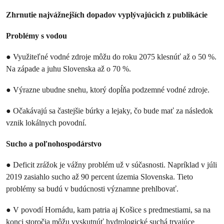
Zhrnutie najvážnejších dopadov vyplývajúcich z publikácie
Problémy s vodou
● Využiteľné vodné zdroje môžu do roku 2075 klesnúť až o 50 %.
Na západe a juhu Slovenska až o 70 %.
● Výrazne ubudne snehu, ktorý dopĺňa podzemné vodné zdroje.
● Očakávajú sa častejšie búrky a lejaky, čo bude mať za následok
vznik lokálnych povodní.
Sucho a poľnohospodárstvo
● Deficit zrážok je vážny problém už v súčasnosti. Napríklad v júli
2019 zasiahlo sucho až 90 percent územia Slovenska. Tieto
problémy sa budú v budúcnosti významne prehlbovať.
● V povodí Hornádu, kam patria aj Košice s predmestiami, sa na
konci storočia môžu vyskutnúť hydrologické suchá trvajúce