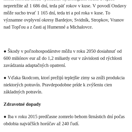
nepretržite až 1 686 dní, teda päť rokov v kuse. V povodí Ondavy
môže sucho trvať 1 165 dní, teda tri a pol roka v kuse. To
významne ovplyvní okresy Bardejov, Svidník, Stropkov, Vranov
nad Topľou a z časti aj Humenné a Michalovce.
● Škody v poľnohospodárstve môžu v roku 2050 dosiahnuť od
600 miliónov eur až do 1,2 miliardy eur v závislosti od rýchlosti
zavádzania adaptačných opatrení.
● Vďaka škodcom, ktorí prežijú teplejšie zimy sa zníži produkcia
niektorých potravín. Pravdepodobne príde k zvýšeniu cien
základných potravín.
Zdravotné dopady
● Iba v roku 2015 predčasne zomrelo behom štrnástich dní počas
obdobia najväčších horúčav až 240 ľudí.