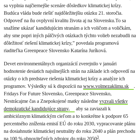
sa vyplnia najčiernejšie scenáre dôsledkov klimatickej krízy.
Budúca vláda bude riešiť najdôležitejšiu otázku 21. storočia.
Odpoveď na ňu ovplyvní kvalitu života aj na Slovensku.To sa
snažíme ukázať kandidujúcim stranám a ich voličom a voličkám,
aby sme popri iných pálčivých otázkach týchto volieb nezabudli na
dôležitosť riešení klimatickej krízy,” povedala programová
riaditeľka Greenpeace Slovensko Katarína Juríková.
Devet environmentálnych organizácií zverejnilo v januári
hodnotenie desiatich najsilnejších strán na základe ich odpovedí na
otázky o ich predstave riešenia klimatickej krízy a analýze ich
programov. Výsledky sú k dispozícii na
www.volmezaklimu.sk
.
Fridays For Future Slovensko, Greenpeace Slovensko,
Nestrácajme čas a Znepokojené matky následne
vyzvali všetky
demokratické kandidujúce strany,
aby sa zaviazali k
ambicióznym klimatickým cieľom a to konkrétne k podpore 65
percentného zníženia emisií EÚ do roku 2030, vypracovanie plánu
na dosiahnutie klimatickej neutrality do roku 2040 a plán prechodu
3
na 100 % obnoviteľných zdrojov do roku 2050
.