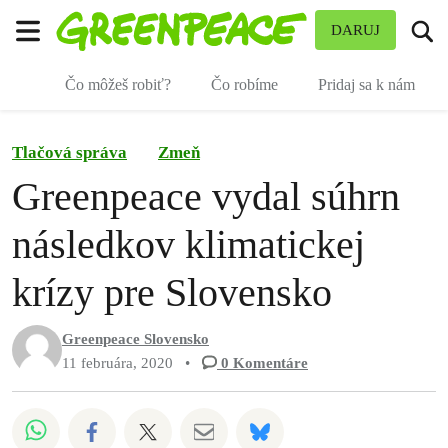
Pr
DARUJ
Ponuka
Čo môžeš robiť?
Čo robíme
Pridaj sa k nám
Tlačová správa
Zmeň
Greenpeace vydal súhrn
následkov klimatickej
krízy pre Slovensko
Greenpeace Slovensko
11 februára, 2020
•
0
Komentáre
Zdieľať na Whatsapp
Zdieľať na Facebook
Zdieľať na Twitter
Zdieľať prostredníctvom Em
Share on Bluesky