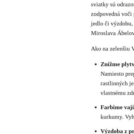
sviatky sú odrazo
zodpovedná voči p
jedlo či výzdobu,
Miroslava Ábelov
Ako na zelenšiu 
Znížme plytv
Namiesto pre
rastlinných j
vlastnému zdr
Farbime vají
kurkumy. Vyh
Výzdoba z pr