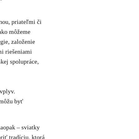
nou, priateľmi či
, ako môžeme
gie, založenie
mi riešeniami
kej spolupráce,
vplyv.
y môžu byť
naopak – sviatky
iť tradíciu, ktorá