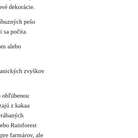
tové dekorácie.
íbuzných pešo
 sa počíta.
om alebo
ganických zvyškov
ú obľúbenou
zajú z kakaa
yrábaných
lebo Rainforest
pre farmárov, ale