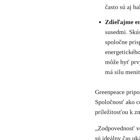
často sú aj ba
Zdieľajme en
susedmi. Skú
spoločne pris
energetického
môže byť prvý
má silu meniť
Greenpeace pripom
Spoločnosť ako ce
príležitosťou k z
„Zodpovednosť voč
sú ideálny čas uk