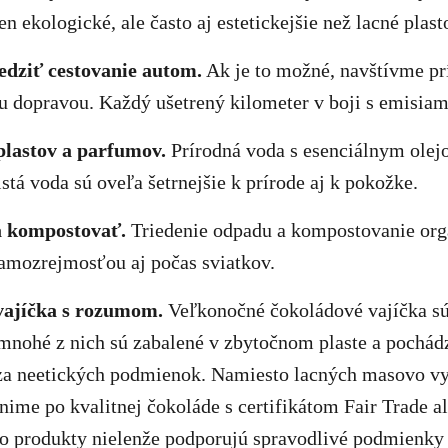
en ekologické, ale často aj estetickejšie než lacné plas
dziť cestovanie autom.
Ak je to možné, navštívme pr
u dopravou. Každý ušetrený kilometer v boji s emisiami
plastov a parfumov.
Prírodná voda s esenciálnym olej
stá voda sú oveľa šetrnejšie k prírode aj k pokožke.
a kompostovať.
Triedenie odpadu a kompostovanie or
amozrejmosťou aj počas sviatkov.
vajíčka s rozumom.
Veľkonočné čokoládové vajíčka s
 mnohé z nich sú zabalené v zbytočnom plaste a pochád
za neetických podmienok. Namiesto lacných masovo v
hnime po kvalitnej čokoláde s certifikátom Fair Trade a
to produkty nielenže podporujú spravodlivé podmienky 