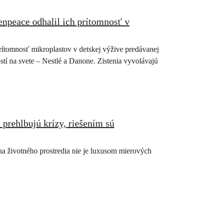
npeace odhalil ich prítomnosť v
ítomnosť mikroplastov v detskej výžive predávanej
tí na svete – Nestlé a Danone. Zistenia vyvolávajú
 prehlbujú krízy, riešením sú
na životného prostredia nie je luxusom mierových