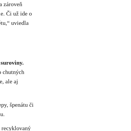
a zároveň
e. Či už ide o
étu,“ uviedla
suroviny.
o chutných
, ale aj
py, špenátu či
u.
i recyklovaný