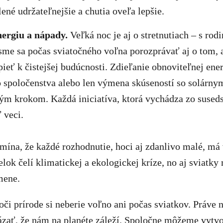
lené udržateľnejšie a chutia oveľa lepšie.
ergiu a nápady.
Veľká noc je aj o stretnutiach – s rodi
sme sa počas sviatočného voľna porozprávať aj o tom
pieť k čistejšej budúcnosti. Zdieľanie obnoviteľnej ener
 spoločenstva alebo len výmena skúseností so solárny
m krokom. Každá iniciatíva, ktorá vychádza zo suseds
 veci.
ína, že každé rozhodnutie, hoci aj zdanlivo malé, má 
lok čelí klimatickej a ekologickej kríze, no aj sviatk
mene.
i prírode si neberie voľno ani počas sviatkov. Práve 
ázať, že nám na planéte záleží. Spoločne môžeme vytvor