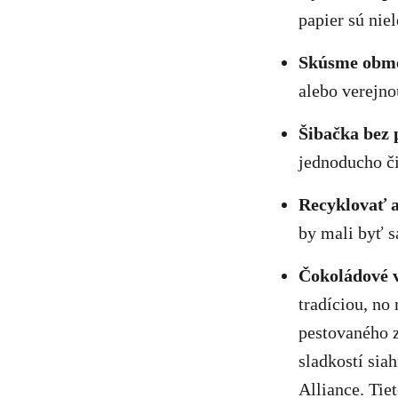
papier sú niel
Skúsme obme
alebo verejno
Šibačka bez 
jednoducho či
Recyklovať 
by mali byť s
Čokoládové 
tradíciou, no
pestovaného 
sladkostí sia
Alliance. Tie