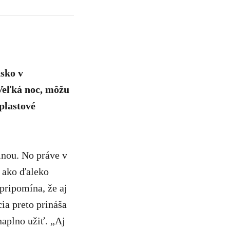
nsko v
 Veľká noc, môžu
plastové
inou. No práve v
 ako ďaleko
pripomína, že aj
a preto prináša
naplno užiť. „Aj