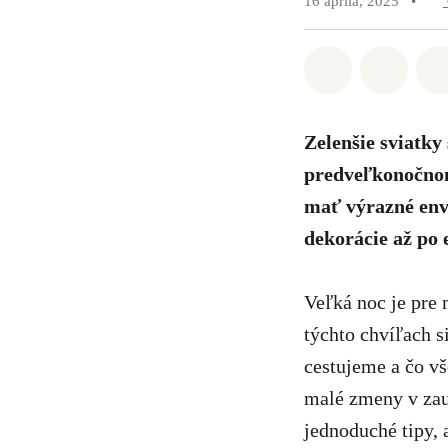
16 apríla, 2025
•
Zdieľať na 
Zdieľa
Zelenšie sviatky
predveľkonočnom 
mať výrazné env
dekorácie až po 
Veľká noc je pre 
týchto chvíľach 
cestujeme a čo vš
malé zmeny v zau
jednoduché tipy, a