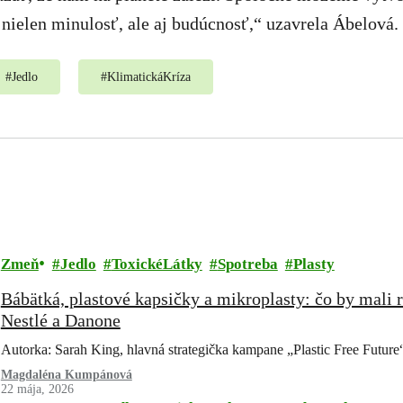
nielen minulosť, ale aj budúcnosť,“ uzavrela Ábelová.
#
Jedlo
#
KlimatickáKríza
Zmeň
Jedlo
ToxickéLátky
Spotreba
Plasty
Bábätká, plastové kapsičky a mikroplasty: čo by mali r
Nestlé a Danone
Autorka: Sarah King, hlavná strategička kampane „Plastic Free Future
Magdaléna Kumpánová
22 mája, 2026