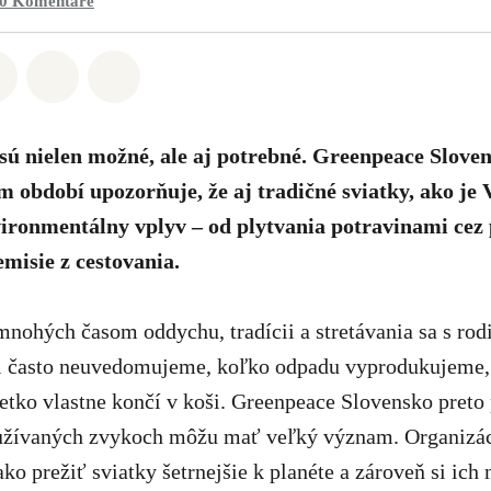
0
Komentáre
Whatsapp
ť na Facebook
Zdieľať na Twitter
Zdieľať prostredníctvom Email
Share on Bluesky
 sú nielen možné, ale aj potrebné. Greenpeace Slove
období upozorňuje, že aj tradičné sviatky, ako je
ironmentálny vplyv – od plytvania potravinami cez 
emisie z cestovania.
mnohých časom oddychu, tradícii a stretávania sa s rod
si často neuvedomujeme, koľko odpadu vyprodukujeme,
etko vlastne končí v koši. Greenpeace Slovensko preto 
žívaných zvykoch môžu mať veľký význam. Organizáci
ko prežiť sviatky šetrnejšie k planéte a zároveň si ich 