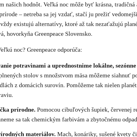
m našich hodnôt. Veľká noc môže byť krásna, tradičná 
rírode – netreba sa jej vzdať, stačí ju prežiť vedomejši
 vždy existujú alternatívy, ktoré až tak nezaťažujú plan
á, hovorkyňa Greenpeace Slovensko.
Veľkú noc? Greenpeace odporúča:
anie potravinami a uprednostnime lokálne, sezónne 
plnených stolov s množstvom mäsa môžeme siahnuť p
edlách z domácich surovín. Pomôžeme tak nielen planéte
aviu.
čka prírodne.
Pomocou cibuľových šupiek, červenej re
neme sa tak chemickým farbivám a zbytočnému odpad
írodných materiálov.
Mach, konáriky, sušené kvety č