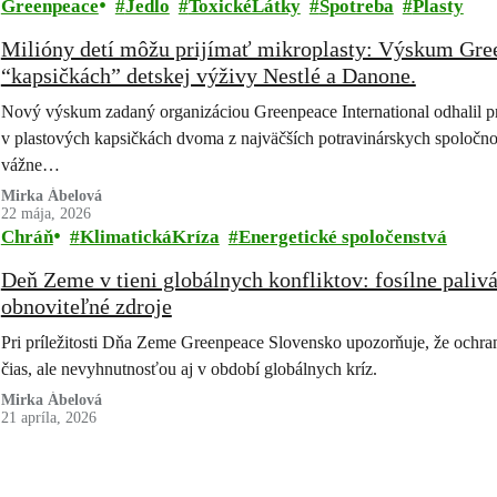
Greenpeace
Jedlo
ToxickéLátky
Spotreba
Plasty
Milióny detí môžu prijímať mikroplasty: Výskum Gree
“kapsičkách” detskej výživy Nestlé a Danone.
Nový výskum zadaný organizáciou Greenpeace International odhalil pr
v plastových kapsičkách dvoma z najväčších potravinárskych spoločnos
vážne…
Mirka Ábelová
22 mája, 2026
Chráň
KlimatickáKríza
Energetické spoločenstvá
Deň Zeme v tieni globálnych konfliktov: fosílne palivá
obnoviteľné zdroje
Pri príležitosti Dňa Zeme Greenpeace Slovensko upozorňuje, že ochra
čias, ale nevyhnutnosťou aj v období globálnych kríz.
Mirka Ábelová
21 apríla, 2026