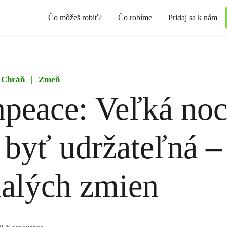
Čo môžeš robiť?
Čo robíme
Pridaj sa k nám
Chráň
|
Zmeň
peace: Veľká no
byť udržateľná – 
alých zmien