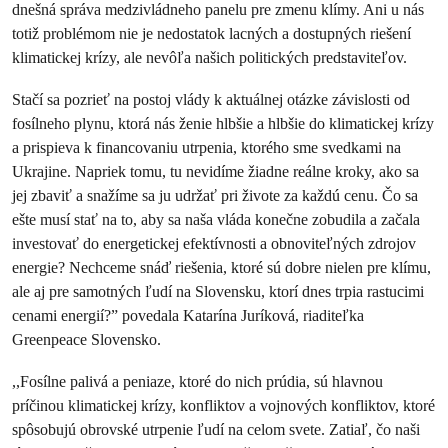
dnešná správa medzivládneho panelu pre zmenu klímy. Ani u nás
totiž problémom nie je nedostatok lacných a dostupných riešení
klimatickej krízy, ale nevôľa našich politických predstaviteľov.
Stačí sa pozrieť na postoj vlády k aktuálnej otázke závislosti od
fosílneho plynu, ktorá nás ženie hlbšie a hlbšie do klimatickej krízy
a prispieva k financovaniu utrpenia, ktorého sme svedkami na
Ukrajine. Napriek tomu, tu nevidíme žiadne reálne kroky, ako sa
jej zbaviť a snažíme sa ju udržať pri živote za každú cenu. Čo sa
ešte musí stať na to, aby sa naša vláda konečne zobudila a začala
investovať do energetickej efektívnosti a obnoviteľných zdrojov
energie? Nechceme snáď riešenia, ktoré sú dobre nielen pre klímu,
ale aj pre samotných ľudí na Slovensku, ktorí dnes trpia rastucimi
cenami energií?” povedala Katarína Juríková, riaditeľka
Greenpeace Slovensko.
,,Fosílne palivá a peniaze, ktoré do nich prúdia, sú hlavnou
príčinou klimatickej krízy, konfliktov a vojnových konfliktov, ktoré
spôsobujú obrovské utrpenie ľudí na celom svete. Zatiaľ, čo naši