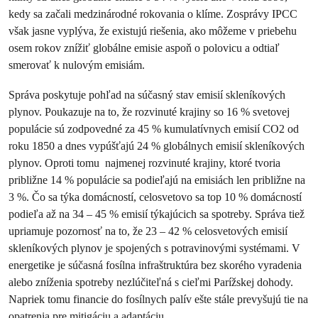
kedy sa začali medzinárodné rokovania o klíme. Zosprávy IPCC
však jasne vyplýva, že existujú riešenia, ako môžeme v priebehu
osem rokov znížiť globálne emisie aspoň o polovicu a odtiaľ
smerovať k nulovým emisiám.
Správa poskytuje pohľad na súčasný stav emisií skleníkových
plynov. Poukazuje na to, že rozvinuté krajiny so 16 % svetovej
populácie sú zodpovedné za 45 % kumulatívnych emisií CO2 od
roku 1850 a dnes vypúšťajú 24 % globálnych emisií skleníkových
plynov. Oproti tomu najmenej rozvinuté krajiny, ktoré tvoria
približne 14 % populácie sa podieľajú na emisiách len približne na
3 %. Čo sa týka domácností, celosvetovo sa top 10 % domácností
podieľa až na 34 – 45 % emisií týkajúcich sa spotreby. Správa tiež
upriamuje pozornosť na to, že 23 – 42 % celosvetových emisií
skleníkových plynov je spojených s potravinovými systémami. V
energetike je súčasná fosílna infraštruktúra bez skorého vyradenia
alebo zníženia spotreby nezlúčiteľná s cieľmi Parížskej dohody.
Napriek tomu financie do fosílnych palív ešte stále prevyšujú tie na
opatrenia pre mitigáciu a adaptáciu.