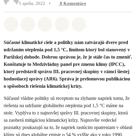
5 apríla, 2022
•
0
Komentáre
Zdieľať na Whatsapp
Zdieľať na Facebook
Zdieľať na Twitter
Zdieľať prostredníctvom Em
Share on Bluesky
Súčasné klimatické ciele a politiky nám zatvárajú dvere pred
udržaním oteplenia pod 1,5 °C, limitom ktorý bol stanovený v
Parížskej dohode. Dobrou správou je, že je stále čas to zmeniť.
Konštatuje to Medzivládny panel pre zmenu klímy (IPCC),
ktorý predstavil správu III. pracovnej skupiny v rámci šiestej
hodnotiacej správy (AR6). Správa je prelomovou publikáciou
o spôsoboch riešenia klimatickej krízy.
Súčasné vládne politiky sú receptom na zlyhanie napriek tomu, že
riešenia na udržanie globálneho oteplenia pod 1,5 °C máme na
stole. Vyplýva to z najnovšej správy III. pracovnej skupiny, ktorá
sa zaoberá mitigáciou klimatickej krízy. Najnovšie vedecké
poznatky poukazujú na to, že napriek rastúcim opatreniam v oblasti
klímy sú dnes globálne emisie o 54 % vyššie ako v roku 1990,