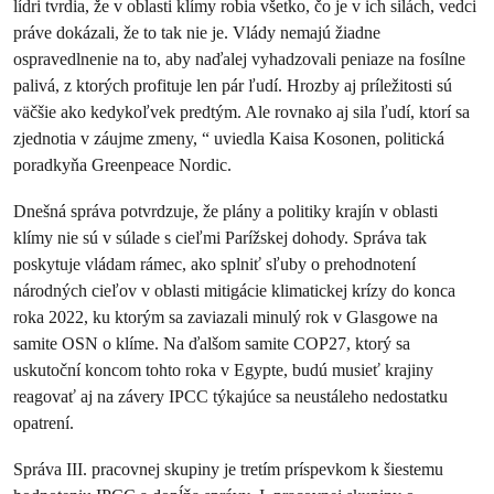
lídri tvrdia, že v oblasti klímy robia všetko, čo je v ich silách, vedci
práve dokázali, že to tak nie je. Vlády nemajú žiadne
ospravedlnenie na to, aby naďalej vyhadzovali peniaze na fosílne
palivá, z ktorých profituje len pár ľudí. Hrozby aj príležitosti sú
väčšie ako kedykoľvek predtým. Ale rovnako aj sila ľudí, ktorí sa
zjednotia v záujme zmeny, “ uviedla Kaisa Kosonen, politická
poradkyňa Greenpeace Nordic.
Dnešná správa potvrdzuje, že plány a politiky krajín v oblasti
klímy nie sú v súlade s cieľmi Parížskej dohody. Správa tak
poskytuje vládam rámec, ako splniť sľuby o prehodnotení
národných cieľov v oblasti mitigácie klimatickej krízy do konca
roka 2022, ku ktorým sa zaviazali minulý rok v Glasgowe na
samite OSN o klíme. Na ďalšom samite COP27, ktorý sa
uskutoční koncom tohto roka v Egypte, budú musieť krajiny
reagovať aj na závery IPCC týkajúce sa neustáleho nedostatku
opatrení.
Správa III. pracovnej skupiny je tretím príspevkom k šiestemu