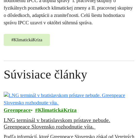
hodnoteniu IPCC a dopĺňa správy I. pracovnej skupiny o
fyzikálnych poznatkoch klimatickej zmeny a II. pracovnej skupiny
o dôsledkoch, adaptácii a zraniteľnosti. Celú šiestu hodnotiacu
správu IPCC uzavri v októbri súhrnná správa.
#
KlimatickáKríza
Súvisiace články
Greenpeace
KlimatickáKríza
LNG terminál v bratislavskom prístave nebude.
Greenpeace Slovensko rozhodnutie víta.
Podľa informácií, ktoré Greenpeace Slovensko získal od Verejných