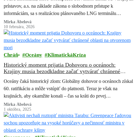
prístavov, a.s. na základe zákona o slobodnom prístupe k
informáciám, sa s realizáciou plánovaného LNG terminálu
nepočíta. Greenpeace Slovensko, ktorý proti projektu…
Mirka Ábelová
10 februára, 2026
Chráň
Oceány
KlimatickáKríza
Historický moment prijatia Dohovoru o oceánoch:
Krajiny musia bezodkladne začať vytvárať chránené
oblasti na otvorenom mori
Oceány čaká historický zlom: Globálny dohovor o oceánoch získal
60. ratifikáciu a môže vstúpiť do platnosti. Teraz je však na
krajinách, aby okamžite konali – čas sa kráti do prvej…
Mirka Ábelová
1 októbra, 2025