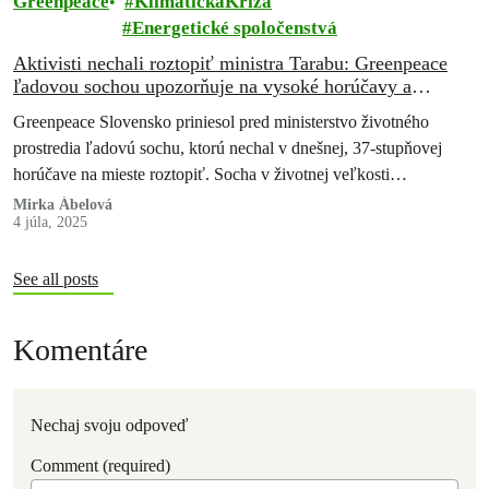
Greenpeace
KlimatickáKríza
Energetické spoločenstvá
Aktivisti nechali roztopiť ministra Tarabu: Greenpeace
ľadovou sochou upozorňuje na vysoké horúčavy a
nečinnosť ministra v oblasti ochrany klímy
Greenpeace Slovensko priniesol pred ministerstvo životného
prostredia ľadovú sochu, ktorú nechal v dnešnej, 37-stupňovej
horúčave na mieste roztopiť. Socha v životnej veľkosti
znázorňovala ministra Tomáša Tarabu, ktorý v ruke držal…
Mirka Ábelová
4 júla, 2025
See all posts
Komentáre
Nechaj svoju odpoveď
Comment (required)