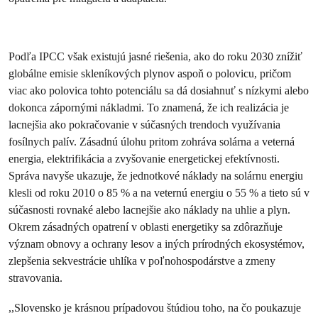
Podľa IPCC však existujú jasné riešenia, ako do roku 2030 znížiť
globálne emisie skleníkových plynov aspoň o polovicu, pričom
viac ako polovica tohto potenciálu sa dá dosiahnuť s nízkymi alebo
dokonca zápornými nákladmi. To znamená, že ich realizácia je
lacnejšia ako pokračovanie v súčasných trendoch využívania
fosílnych palív. Zásadnú úlohu pritom zohráva solárna a veterná
energia, elektrifikácia a zvyšovanie energetickej efektívnosti.
Správa navyše ukazuje, že jednotkové náklady na solárnu energiu
klesli od roku 2010 o 85 % a na veternú energiu o 55 % a tieto sú v
súčasnosti rovnaké alebo lacnejšie ako náklady na uhlie a plyn.
Okrem zásadných opatrení v oblasti energetiky sa zdôrazňuje
význam obnovy a ochrany lesov a iných prírodných ekosystémov,
zlepšenia sekvestrácie uhlíka v poľnohospodárstve a zmeny
stravovania.
,,Slovensko je krásnou prípadovou štúdiou toho, na čo poukazuje