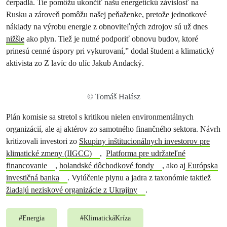
čerpadlá. Tie pomôžu ukončiť našu energetickú závislosť na
Rusku a zároveň pomôžu našej peňaženke, pretože jednotkové
náklady na výrobu energie z obnoviteľných zdrojov sú už dnes
nižšie
ako plyn. Tiež je nutné podporiť obnovu budov, ktoré
prinesú cenné úspory pri vykurovaní,” dodal študent a klimatický
aktivista zo Z lavíc do ulíc Jakub Andacký.
© Tomáš Halász
Plán komisie sa stretol s kritikou nielen environmentálnych
organizácií, ale aj aktérov zo samotného finančného sektora. Návrh
kritizovali investori zo
Skupiny inštitucionálnych investorov pre
klimatické zmeny (IIGCC)
,
Platforma pre udržateľné
financovanie
,
holandské dôchodkové fondy
, ako aj
Európska
investičná banka
. Vylúčenie plynu a jadra z taxonómie taktiež
žiadajú neziskové organizácie z Ukrajiny
.
#
Energia
#
KlimatickáKríza