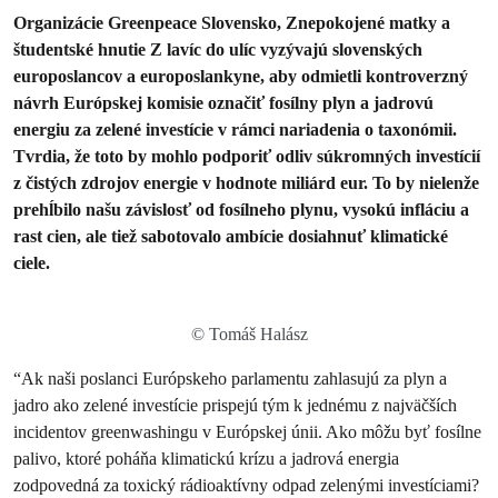
Organizácie Greenpeace Slovensko, Znepokojené matky a
študentské hnutie Z lavíc do ulíc vyzývajú slovenských
europoslancov a europoslankyne, aby odmietli kontroverzný
návrh Európskej komisie označiť fosílny plyn a jadrovú
energiu za zelené investície v rámci nariadenia o taxonómii.
Tvrdia, že toto by mohlo podporiť odliv súkromných investícií
z čistých zdrojov energie v hodnote miliárd eur. To by nielenže
prehĺbilo našu závislosť od fosílneho plynu, vysokú infláciu a
rast cien, ale tiež sabotovalo ambície dosiahnuť klimatické
ciele.
© Tomáš Halász
“Ak naši poslanci Európskeho parlamentu zahlasujú za plyn a
jadro ako zelené investície prispejú tým k jednému z najväčších
incidentov greenwashingu v Európskej únii. Ako môžu byť fosílne
palivo, ktoré poháňa klimatickú krízu a jadrová energia
zodpovedná za toxický rádioaktívny odpad zelenými investíciami?