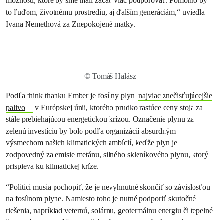
možnosti, ktoré by sme mali začať viac podporovať. Pomohlo by
to ľuďom, životnému prostrediu, aj ďalším generáciám,“ uviedla
Ivana Nemethová za Znepokojené matky.
© Tomáš Halász
Podľa think thanku Ember je fosílny plyn
najviac znečisťujúcejšie
palivo
v Európskej únii, ktorého prudko rastúce ceny stoja za
stále prebiehajúcou energetickou krízou. Označenie plynu za
zelenú investíciu by bolo podľa organizácií absurdným
výsmechom našich klimatických ambícií, keďže plyn je
zodpovedný za emisie metánu, silného skleníkového plynu, ktorý
prispieva ku klimatickej kríze.
“Politici musia pochopiť, že je nevyhnutné skončiť so závislosťou
na fosílnom plyne. Namiesto toho je nutné podporiť skutočné
riešenia, napríklad veternú, solárnu, geotermálnu energiu či tepelné