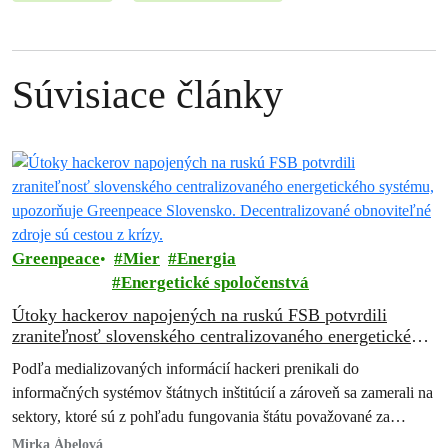
Súvisiace články
Greenpeace
Mier
Energia
Energetické spoločenstvá
Útoky hackerov napojených na ruskú FSB potvrdili
zraniteľnosť slovenského centralizovaného energetického
systému, upozorňuje Greenpeace Slovensko.
Podľa medializovaných informácií hackeri prenikali do
Decentralizované obnoviteľné zdroje sú cestou z krízy.
informačných systémov štátnych inštitúcií a zároveň sa zamerali na
sektory, ktoré sú z pohľadu fungovania štátu považované za
kritické. Išlo najmä o energetiku, obranný…
Mirka Ábelová