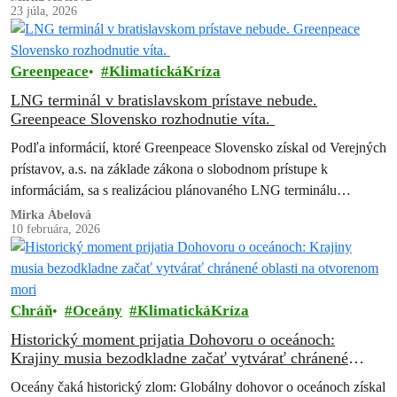
23 júla, 2026
Greenpeace
KlimatickáKríza
LNG terminál v bratislavskom prístave nebude.
Greenpeace Slovensko rozhodnutie víta.
Podľa informácií, ktoré Greenpeace Slovensko získal od Verejných
prístavov, a.s. na základe zákona o slobodnom prístupe k
informáciám, sa s realizáciou plánovaného LNG terminálu
nepočíta. Greenpeace Slovensko, ktorý proti projektu…
Mirka Ábelová
10 februára, 2026
Chráň
Oceány
KlimatickáKríza
Historický moment prijatia Dohovoru o oceánoch:
Krajiny musia bezodkladne začať vytvárať chránené
oblasti na otvorenom mori
Oceány čaká historický zlom: Globálny dohovor o oceánoch získal