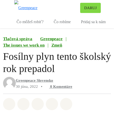
Pr
DARUJ
Ponuka
Čo môžeš robiť?
Čo robíme
Pridaj sa k nám
Tlačová správa
Greenpeace
|
The issues we work on
|
Zmeň
Fosílny plyn tento školský
rok prepadol
Greenpeace Slovensko
30 júna, 2022
•
0
Komentáre
Zdieľať na Whatsapp
Zdieľať na Facebook
Zdieľať na Twitter
Zdieľať prostredníctvom Em
Share on Bluesky