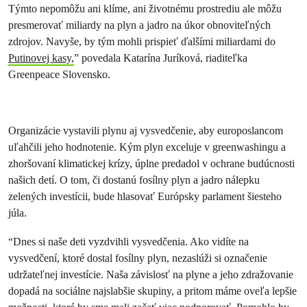
Týmto nepomôžu ani klíme, ani životnému prostrediu ale môžu
presmerovať miliardy na plyn a jadro na úkor obnoviteľných
zdrojov. Navyše, by tým mohli prispieť ďalšími miliardami do
Putinovej kasy,
” povedala Katarína Juríková, riaditeľka
Greenpeace Slovensko.
Organizácie vystavili plynu aj vysvedčenie, aby europoslancom
uľahčili jeho hodnotenie. Kým plyn exceluje v greenwashingu a
zhoršovaní klimatickej krízy, úplne predadol v ochrane budúcnosti
našich detí. O tom, či dostanú fosílny plyn a jadro nálepku
zelených investícii, bude hlasovať Európsky parlament šiesteho
júla.
“Dnes si naše deti vyzdvihli vysvedčenia. Ako vidíte na
vysvedčení, ktoré dostal fosílny plyn, nezaslúži si označenie
udržateľnej investície. Naša závislosť na plyne a jeho zdražovanie
dopadá na sociálne najslabšie skupiny, a pritom máme oveľa lepšie