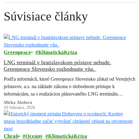
Súvisiace články
Greenpeace
KlimatickáKríza
LNG terminál v bratislavskom prístave nebude.
Greenpeace Slovensko rozhodnutie víta.
Podľa informácií, ktoré Greenpeace Slovensko získal od Verejných
prístavov, a.s. na základe zákona o slobodnom prístupe k
informáciám, sa s realizáciou plánovaného LNG terminálu
nepočíta. Greenpeace Slovensko, ktorý proti projektu…
Mirka Ábelová
10 februára, 2026
Chráň
Oceány
KlimatickáKríza