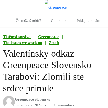
Pr
Ponuka
Čo môžeš robiť?
Čo robíme
Pridaj sa k nám
Tlačová správa
Greenpeace
|
The issues we work on
|
Zmeň
Valentínsky odkaz
Greenpeace Slovensko
Tarabovi: Zlomili ste
srdce prírode
Greenpeace Slovensko
14 februára, 2024
•
0
Komentáre