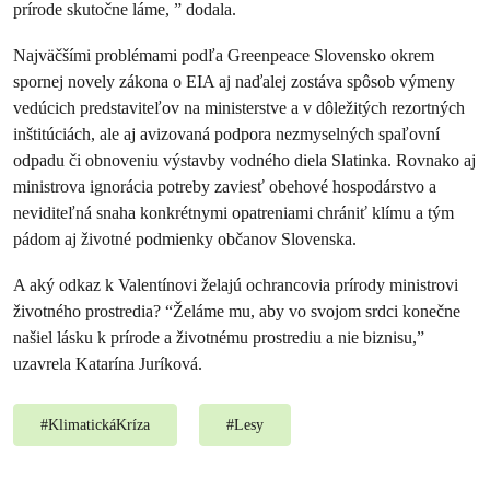
prírode skutočne láme, ” dodala.
Najväčšími problémami podľa Greenpeace Slovensko okrem
spornej novely zákona o EIA aj naďalej zostáva spôsob výmeny
vedúcich predstaviteľov na ministerstve a v dôležitých rezortných
inštitúciách, ale aj avizovaná podpora nezmyselných spaľovní
odpadu či obnoveniu výstavby vodného diela Slatinka. Rovnako aj
ministrova ignorácia potreby zaviesť obehové hospodárstvo a
neviditeľná snaha konkrétnymi opatreniami chrániť klímu a tým
pádom aj životné podmienky občanov Slovenska.
A aký odkaz k Valentínovi želajú ochrancovia prírody ministrovi
životného prostredia? “Želáme mu, aby vo svojom srdci konečne
našiel lásku k prírode a životnému prostrediu a nie biznisu,”
uzavrela Katarína Juríková.
#
KlimatickáKríza
#
Lesy