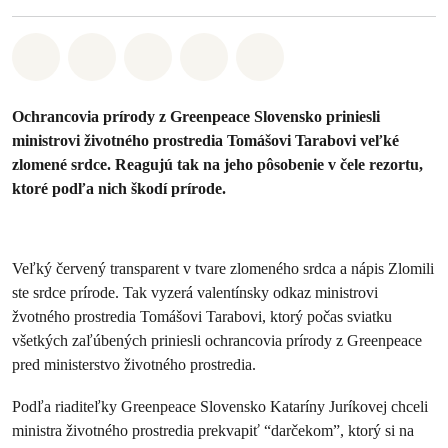
Zdieľať na Whatsapp
Zdieľať na Facebook
Zdieľať na Twitter
Zdieľať prostredníctvom Em
Share on Bluesky
Ochrancovia prírody z Greenpeace Slovensko priniesli
ministrovi životného prostredia Tomášovi Tarabovi veľké
zlomené srdce. Reagujú tak na jeho pôsobenie v čele rezortu,
ktoré podľa nich škodí prírode.
Veľký červený transparent v tvare zlomeného srdca a nápis Zlomili
ste srdce prírode. Tak vyzerá valentínsky odkaz ministrovi
žvotného prostredia Tomášovi Tarabovi, ktorý počas sviatku
všetkých zaľúbených priniesli ochrancovia prírody z Greenpeace
pred ministerstvo životného prostredia.
Podľa riaditeľky Greenpeace Slovensko Kataríny Juríkovej chceli
ministra životného prostredia prekvapiť “darčekom”, ktorý si na