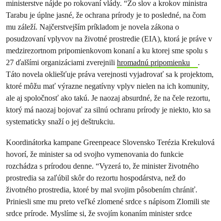
ministerstve nájde po rokovaní vlády. “Zo slov a krokov ministra
Tarabu je úplne jasné, že ochrana prírody je to posledné, na čom
mu záleží. Najčerstvejším príkladom je novela zákona o
posudzovaní vplyvov na životné prostredie (EIA), ktorá je práve v
medzirezortnom pripomienkovom konaní a ku ktorej sme spolu s
27 ďalšími organizáciami zverejnili
hromadnú pripomienku
.
Táto novela okliešťuje práva verejnosti vyjadrovať sa k projektom,
ktoré môžu mať výrazne negatívny vplyv nielen na ich komunity,
ale aj spoločnosť ako takú. Je naozaj absurdné, že na čele rezortu,
ktorý má naozaj bojovať za silnú ochranu prírody je niekto, kto sa
systematicky snaží o jej deštrukciu.
Koordinátorka kampane Greenpeace Slovensko Terézia Krekulová
hovorí, že minister sa od svojho vymenovania do funkcie
rozchádza s prírodou denne. “Vyzerá to, že minister životného
prostredia sa zaľúbil skôr do rezortu hospodárstva, než do
životného prostredia, ktoré by mal svojim pôsobením chrániť.
Priniesli sme mu preto veľké zlomené srdce s nápisom Zlomili ste
srdce prírode. Myslíme si, že svojím konaním minister srdce