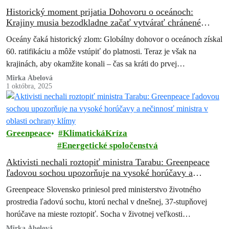
Historický moment prijatia Dohovoru o oceánoch:
Krajiny musia bezodkladne začať vytvárať chránené
oblasti na otvorenom mori
Oceány čaká historický zlom: Globálny dohovor o oceánoch získal
60. ratifikáciu a môže vstúpiť do platnosti. Teraz je však na
krajinách, aby okamžite konali – čas sa kráti do prvej…
Mirka Ábelová
1 októbra, 2025
Greenpeace
KlimatickáKríza
Energetické spoločenstvá
Aktivisti nechali roztopiť ministra Tarabu: Greenpeace
ľadovou sochou upozorňuje na vysoké horúčavy a
nečinnosť ministra v oblasti ochrany klímy
Greenpeace Slovensko priniesol pred ministerstvo životného
prostredia ľadovú sochu, ktorú nechal v dnešnej, 37-stupňovej
horúčave na mieste roztopiť. Socha v životnej veľkosti
znázorňovala ministra Tomáša Tarabu, ktorý v ruke držal…
Mirka Ábelová