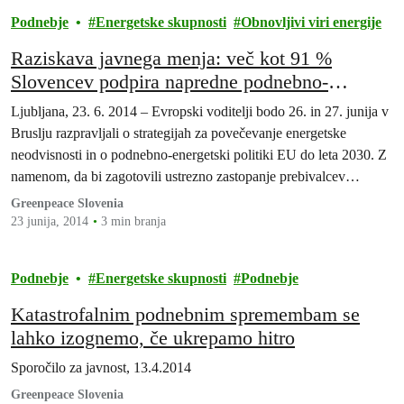
Podnebje
Energetske skupnosti
Obnovljivi viri energije
Raziskava javnega menja: več kot 91 %
Slovencev podpira napredne podnebno-
energetske cilje EU
Ljubljana, 23. 6. 2014 – Evropski voditelji bodo 26. in 27. junija v
Bruslju razpravljali o strategijah za povečevanje energetske
neodvisnosti in o podnebno-energetski politiki EU do leta 2030. Z
namenom, da bi zagotovili ustrezno zastopanje prebivalcev
Slovenije, je Greenpeace naročil javnomnenjsko raziskavo, v kateri
Greenpeace Slovenia
je bilo ugotovljeno, da večina Slovencev podpira napredne
23 junija, 2014
3 min branja
podnebno-energetske cilje…
Podnebje
Energetske skupnosti
Podnebje
Katastrofalnim podnebnim spremembam se
lahko izognemo, če ukrepamo hitro
Sporočilo za javnost, 13.4.2014
Greenpeace Slovenia