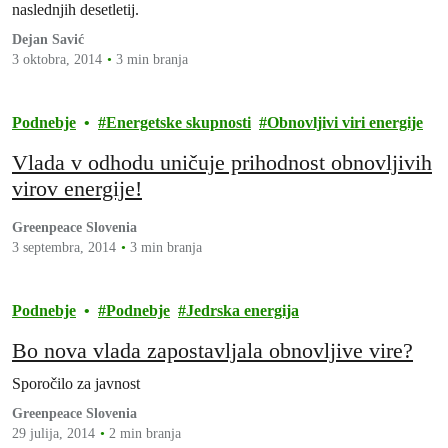
naslednjih desetletij.
Dejan Savić
3 oktobra, 2014
3 min branja
Podnebje
Energetske skupnosti
Obnovljivi viri energije
Vlada v odhodu uničuje prihodnost obnovljivih
virov energije!
Greenpeace Slovenia
3 septembra, 2014
3 min branja
Podnebje
Podnebje
Jedrska energija
Bo nova vlada zapostavljala obnovljive vire?
Sporočilo za javnost
Greenpeace Slovenia
29 julija, 2014
2 min branja