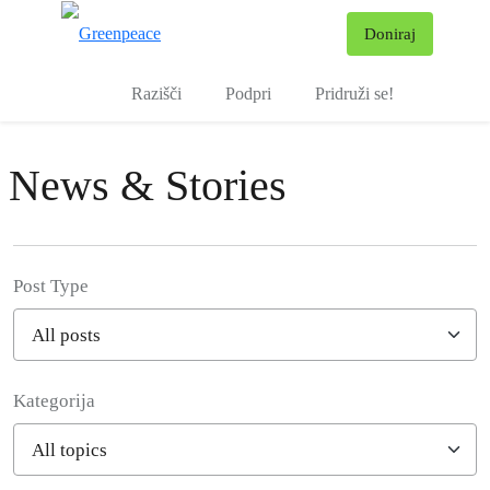
Pr
Doniraj
Meni
Razišči
Podpri
Pridruži se!
News & Stories
Post Type
Kategorija