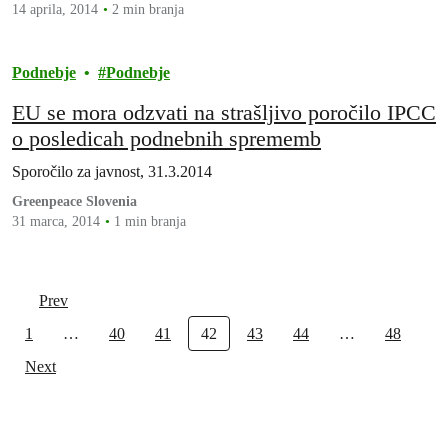
14 aprila, 2014
2 min branja
Podnebje
Podnebje
EU se mora odzvati na strašljivo poročilo IPCC
o posledicah podnebnih sprememb
Sporočilo za javnost, 31.3.2014
Greenpeace Slovenia
31 marca, 2014
1 min branja
Prev
1
…
40
41
42
43
44
…
48
Next