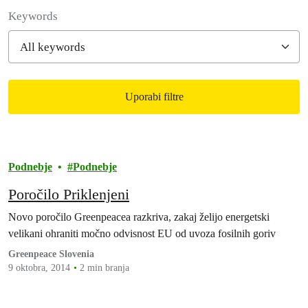
Filter posts
Keywords
Uporabi filtre
Filtered results
Podnebje
Podnebje
Poročilo Priklenjeni
Novo poročilo Greenpeacea razkriva, zakaj želijo energetski
velikani ohraniti močno odvisnost EU od uvoza fosilnih goriv
Greenpeace Slovenia
9 oktobra, 2014
2 min branja