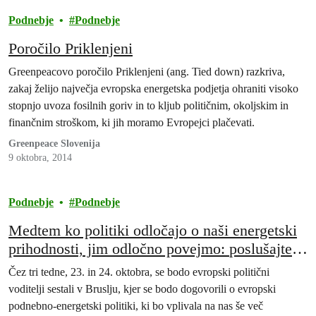
Podnebje
Podnebje
Poročilo Priklenjeni
Greenpeacovo poročilo Priklenjeni (ang. Tied down) razkriva,
zakaj želijo največja evropska energetska podjetja ohraniti visoko
stopnjo uvoza fosilnih goriv in to kljub političnim, okoljskim in
finančnim stroškom, ki jih moramo Evropejci plačevati.
Greenpeace Slovenija
9 oktobra, 2014
Podnebje
Podnebje
Medtem ko politiki odločajo o naši energetski
prihodnosti, jim odločno povejmo: poslušajte
ljudi, ne onesnaževalcev!
Čez tri tedne, 23. in 24. oktobra, se bodo evropski politični
voditelji sestali v Bruslju, kjer se bodo dogovorili o evropski
podnebno-energetski politiki, ki bo vplivala na nas še več