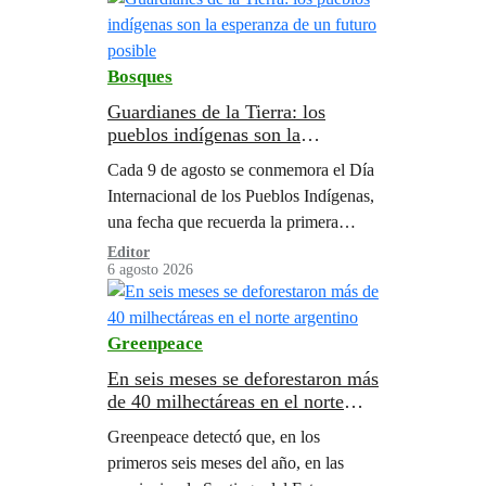
gobierno…
Bosques
Guardianes de la Tierra: los
pueblos indígenas son la
esperanza de un futuro posible
Cada 9 de agosto se conmemora el Día
Internacional de los Pueblos Indígenas,
una fecha que recuerda la primera
reunión de trabajo de la ONU sobre
Editor
6 agosto 2026
esta población, celebrada en Ginebra
en 1982.
Greenpeace
En seis meses se deforestaron más
de 40 milhectáreas en el norte
argentino
Greenpeace detectó que, en los
primeros seis meses del año, en las