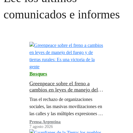
comunicados e informes
Bosques
Greenpeace sobre el freno a
cambios en leyes de manejo del
fuego y de tierras rurales: Es una
Tras el rechazo de organizaciones
victoria de la gente
sociales, las masivas movilizaciones en
las calles y las múltiples expresiones en
las redes sociales, el Senado no avanzó
Prensa Argentina
7 agosto 2026
con cambios propuestos por el