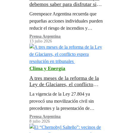
debemos saber para disfrutar sin
poner en riesgo los ecosistemas
Greenpeace Argentina recuerda que
argentinos
pequeñas acciones individuales pueden
reducir el riesgo de incendios y
contaminación, y ayudar a proteger a la
Prensa Argentina
13 julio 2026
fauna silvestre.
Clima y Energía
A tres meses de la reforma de la
Ley de Glaciares, el conflicto
espera resolución en tribunales
La vigencia de la Ley 27.804 ya
provocó una movilización civil sin
precedentes y la presentación de
amparos y medidas cautelares en
Prensa Argentina
8 julio 2026
tribunales federales.