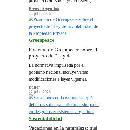
provincias de Santiago del Estero,
Salta, Formosa y Chaco se
Prensa Argentina
23 julio 2026
desmontaron 40.862 hectáreas
Greenpeace
Posición de Greenpeace sobre el
proyecto de “Ley de
Inviolabilidad de la Propiedad
La normativa impulsada por el
Privada”
gobierno nacional incluye varias
modificaciones a leyes vigentes.
Editor
22 julio 2026
Sustentabilidad
Vacaciones en la naturaleza: qué