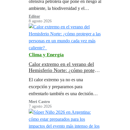
ofensiva petrolera que pone en riesgo al
ambiente, la biodiversidad y el
bienestar de las comunidades. Mientras
Editor
8 agosto 2026
la cuenca bonaerense suma un fracaso
rotundo…
Clima y Energía
Calor extremo en el verano del
Hemisferio Norte: ¿cómo proteger
a las personas en un mundo cada
El calor extremo ya no es una
vez más caliente?
excepción y prepararnos para
enfrentarlo también es una decisión
política.
Meri Castro
7 agosto 2026