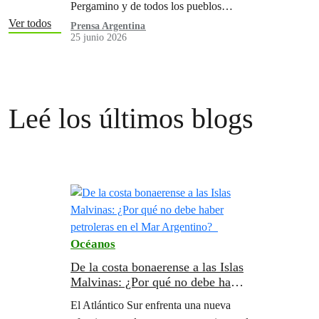
Pergamino y de todos los pueblos
fumigados del país. La salud no se
Ver todos
Prensa Argentina
25 junio 2026
negocia. El ambiente no puede seguir
siendo zona liberada para la impunidad.
Leé los últimos blogs
Océanos
De la costa bonaerense a las Islas
Malvinas: ¿Por qué no debe haber
petroleras en el Mar Argentino?
El Atlántico Sur enfrenta una nueva