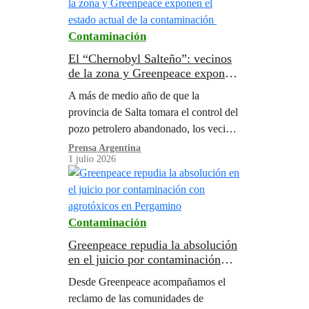
Contaminación
El “Chernobyl Salteño”: vecinos
de la zona y Greenpeace exponen
el estado actual de la
A más de medio año de que la
contaminación
provincia de Salta tomara el control del
pozo petrolero abandonado, los vecinos
de la zona continúan denunciando el
Prensa Argentina
1 julio 2026
daño ambiental.
Contaminación
Greenpeace repudia la absolución
en el juicio por contaminación
con agrotóxicos en Pergamino
Desde Greenpeace acompañamos el
reclamo de las comunidades de