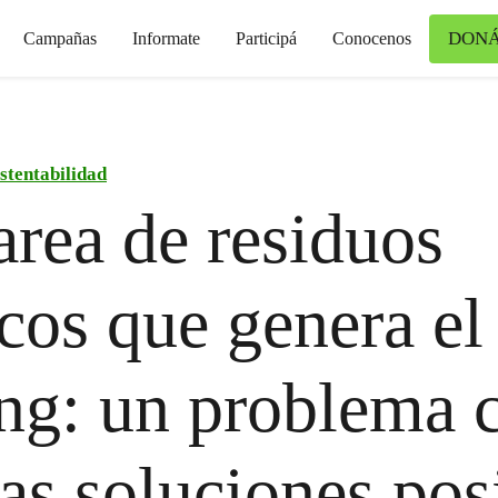
DONÁ
Campañas
Informate
Participá
Conocenos
stentabilidad
rea de residuos
icos que genera el
ng: un problema 
s soluciones posi