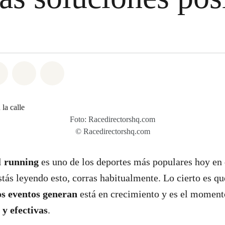
atsapp
on Facebook
Share on Twitter
Share via Email
Share on Bluesky
Foto: Racedirectorshq.com
© Racedirectorshq.com
l
running
es uno de los deportes más populares hoy en 
stás leyendo esto, corras habitualmente. Lo cierto es qu
os eventos generan
está en crecimiento y es el moment
 y efectivas
.