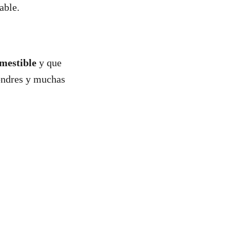
table.
mestible
y que
ondres y muchas