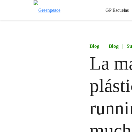
GP Escuelas
Blog
Blog
|
Su
La ma
plást
runni
mucha