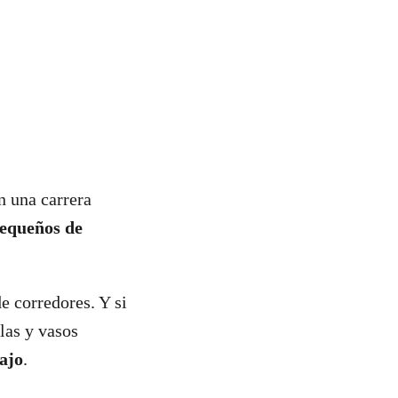
en una carrera
pequeños de
e corredores. Y si
las y vasos
bajo
.