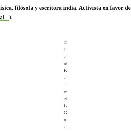
sica, filósofa y escritora india. Activista en favor 
al
).
©
P
a
ul
B
a
s
w
et
i /
G
re
e