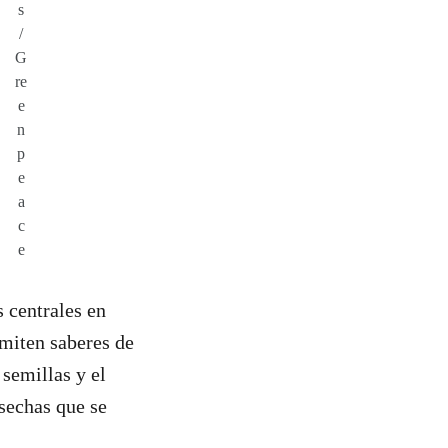
s
/
G
re
e
n
p
e
a
c
e
s centrales en
smiten saberes de
semillas y el
osechas que se