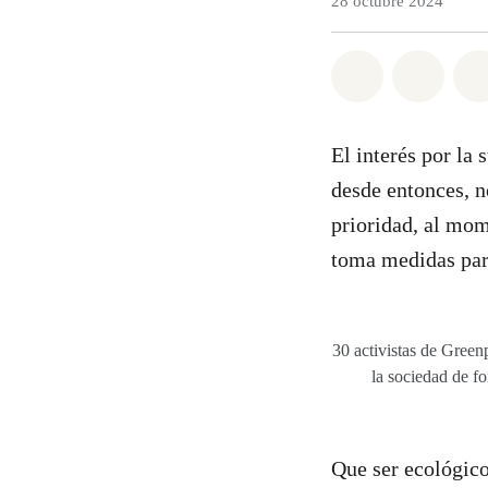
28 octubre 2024
Share on Wh
Share 
El interés por la
desde entonces, n
prioridad, al mom
toma medidas para
30 activistas de Greenp
la sociedad de f
Que ser ecológico