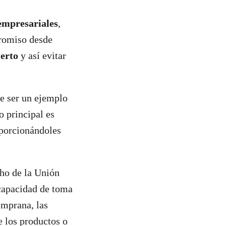
 empresariales
,
romiso desde
ierto
y así evitar
e ser un ejemplo
o principal es
oporcionándoles
cho de la Unión
 capacidad de toma
emprana, las
e los productos o