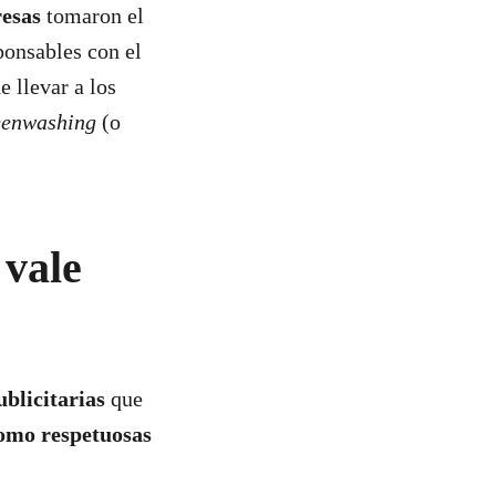
esas
tomaron el
onsables con el
 llevar a los
eenwashing
(o
 vale
ublicitarias
que
como respetuosas