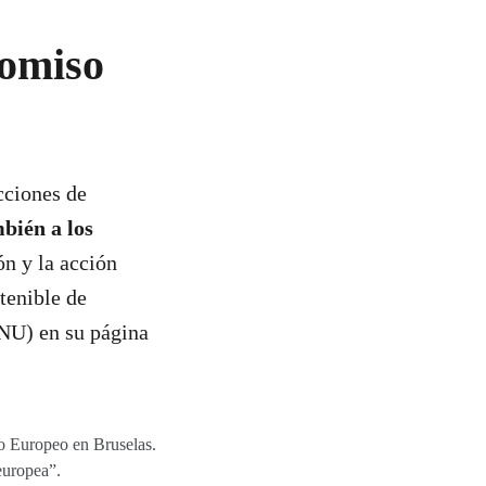
romiso
cciones de
bién a los
ón y la acción
tenible de
NU) en su página
to Europeo en Bruselas.
europea”.