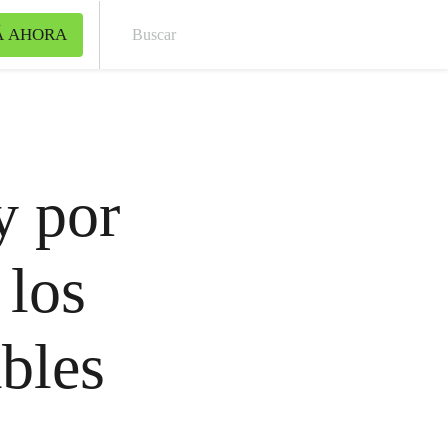
Á AHORA
Bus
y por
 los
bles