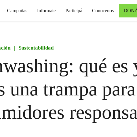
DON
Campañas
Informate
Participá
Conocenos
ción
|
Sustentabilidad
washing: qué es 
s una trampa para
midores responsa