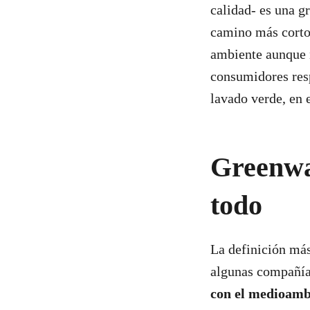
calidad- es una g
camino más corto
ambiente aunque n
consumidores resp
lavado verde, en 
Greenwas
todo
La definición má
algunas compañías
con el medioambi