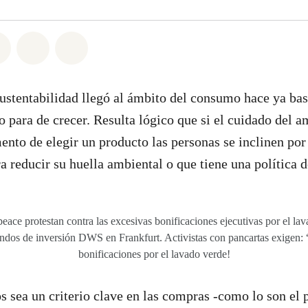
atsapp
on Facebook
Share on Twitter
Share via Email
Share on Bluesky
 sustentabilidad llegó al ámbito del consumo hace ya bas
o para de crecer. Resulta lógico que si el cuidado del a
ento de elegir un producto las personas se inclinen por
 reducir su huella ambiental o que tiene una política d
eace protestan contra las excesivas bonificaciones ejecutivas por el la
ondos de inversión DWS en Frankfurt. Activistas con pancartas exige
bonificaciones por el lavado verde!
s sea un criterio clave en las compras -como lo son el p