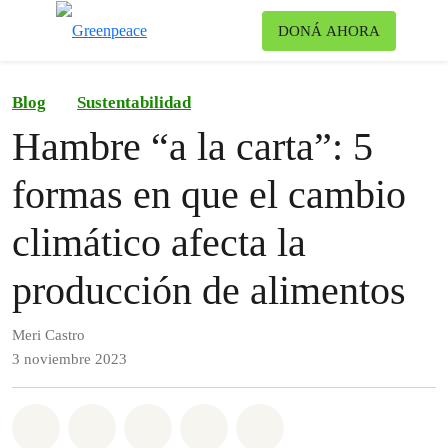
Ca
DONÁ AHORA
Menú
Blog
Sustentabilidad
Hambre “a la carta”: 5
formas en que el cambio
climático afecta la
producción de alimentos
Meri Castro
3 noviembre 2023
Share on Whatsapp
Share on Facebook
Share on Twitter
Share via Email
Share on Bluesky