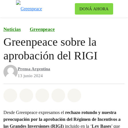
Ca
DONÁ AHORA
Menú
Noticias
Greenpeace
Greenpeace sobre la
aprobación del RIGI
Prensa Argentina
13 junio 2024
Share on Whatsapp
Share on Facebook
Share on Twitter
Share via Email
Share on Bluesky
Desde Greenpeace expresamos el
rechazo rotundo y nuestra
preocupación por la aprobación del Régimen de Incentivos a
las Grandes Inversiones (RIGI)
incluido en la ‘
Ley Bases
’ que