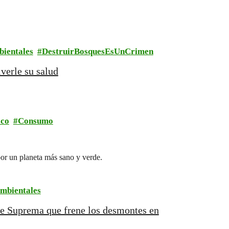
bientales
DestruirBosquesEsUnCrimen
verle su salud
ico
Consumo
por un planeta más sano y verde.
Ambientales
te Suprema que frene los desmontes en