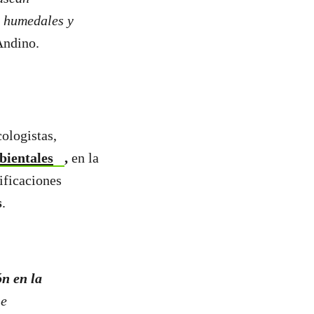
, humedales y
 Andino.
ologistas,
bientales
,
en la
ificaciones
s
.
ón en la
 e