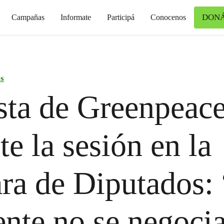
DON
Campañas
Informate
Participá
Conocenos
s
sta de Greenpeac
te la sesión en la
a de Diputados: 
nte no se negoci