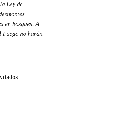
la Ley de
 desmontes
es en bosques. A
el Fuego no harán
vitados