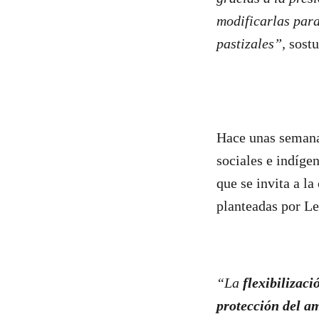
modificarlas para
pastizales”,
sost
Hace unas semanas
sociales e indíg
que se invita a l
planteadas por L
“La
flexibilizac
protección del am