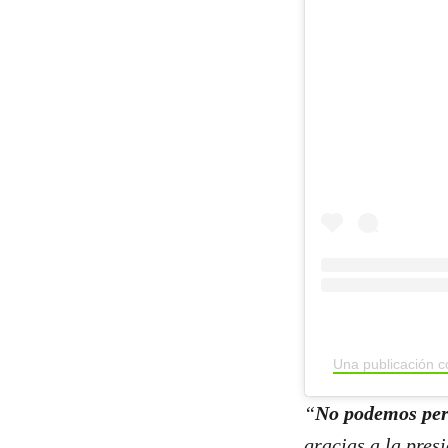
Una publicación 
“
No podemos perm
gracias a la pres