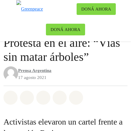
Ca
DONÁ AHORA
Menú
Noticias
Bosques
DONÁ AHORA
Protesta en el aire: “Vías
sin matar árboles”
Prensa Argentina
17 agosto 2021
Share on Whatsapp
Share on Facebook
Share on Twitter
Share via Email
Share on Bluesky
Activistas elevaron un cartel frente a