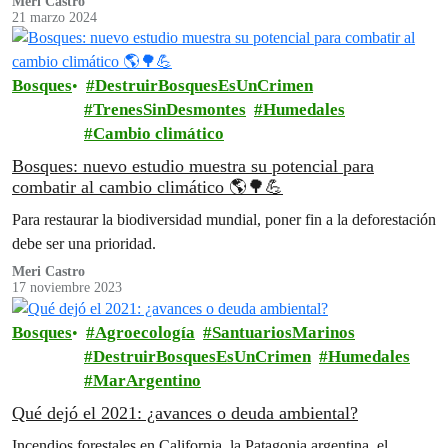
Meri Castro
21 marzo 2024
Bosques
DestruirBosquesEsUnCrimen
TrenesSinDesmontes
Humedales
Cambio climático
Bosques: nuevo estudio muestra su potencial para
combatir al cambio climático 🌎🌳💪
Para restaurar la biodiversidad mundial, poner fin a la deforestación
debe ser una prioridad.
Meri Castro
17 noviembre 2023
Bosques
Agroecología
SantuariosMarinos
DestruirBosquesEsUnCrimen
Humedales
MarArgentino
Qué dejó el 2021: ¿avances o deuda ambiental?
Incendios forestales en California, la Patagonia argentina, el